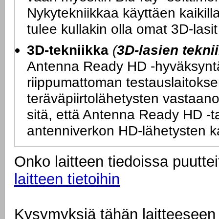
Nykytekniikkaa käyttäen kaikilla
tulee kullakin olla omat 3D-las
3D-tekniikka
(
3D-lasien tekni
Antenna Ready HD -hyväksyntä ta
riippumattoman testauslaitokse
teräväpiirtolähetysten vastaano
sitä, että Antenna Ready HD -tarr
antenniverkon HD-lähetysten k
Onko laitteen tiedoissa puuttei
laitteen tietoihin
Kysymyksiä tähän laitteeseen l