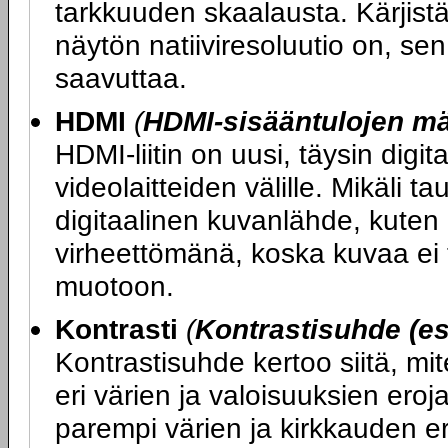
tarkkuuden skaalausta. Kärjist
näytön natiiviresoluutio on, se
saavuttaa.
HDMI
(
HDMI-sisääntulojen m
HDMI-liitin on uusi, täysin digit
videolaitteiden välille. Mikäli ta
digitaalinen kuvanlähde, kuten 
virheettömänä, koska kuvaa ei t
muotoon.
Kontrasti
(
Kontrastisuhde (es
Kontrastisuhde kertoo siitä, mi
eri värien ja valoisuuksien ero
parempi värien ja kirkkauden er