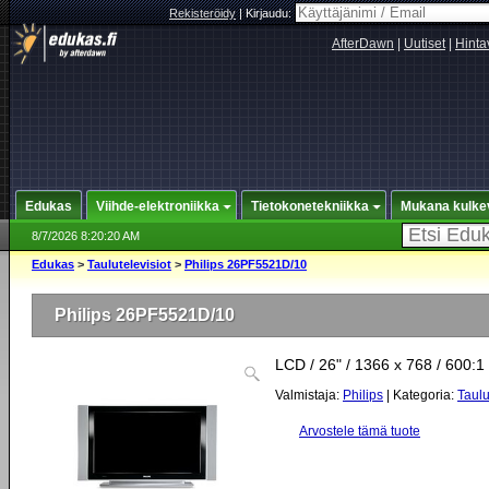
Rekisteröidy
|
Kirjaudu:
AfterDawn
|
Uutiset
|
Hinta
Edukas
Viihde-elektroniikka
Tietokonetekniikka
Mukana kulke
8/7/2026 8:20:20 AM
Edukas
>
Taulutelevisiot
>
Philips 26PF5521D/10
Philips 26PF5521D/10
LCD / 26" / 1366 x 768 / 600:1
Valmistaja:
Philips
| Kategoria:
Taulu
Arvostele tämä tuote