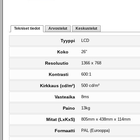
Tekniset tiedot
Arvostelut
Keskustelut
Tyyppi
LCD
Koko
26"
Resoluutio
1366 x 768
Kontrasti
600:1
Kirkkaus (cd/m²)
500 cd/m²
Vasteaika
8ms
Paino
13kg
Mitat (LxKxS)
805mm x 438mm x 114mm
Formaatti
PAL (Eurooppa)