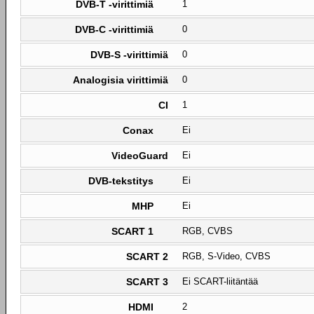
DVB-T -virittimiä
1
DVB-C -virittimiä
0
DVB-S -virittimiä
0
Analogisia virittimiä
0
CI
1
Conax
Ei
VideoGuard
Ei
DVB-tekstitys
Ei
MHP
Ei
SCART 1
RGB, CVBS
SCART 2
RGB, S-Video, CVBS
SCART 3
Ei SCART-liitäntää
HDMI
2