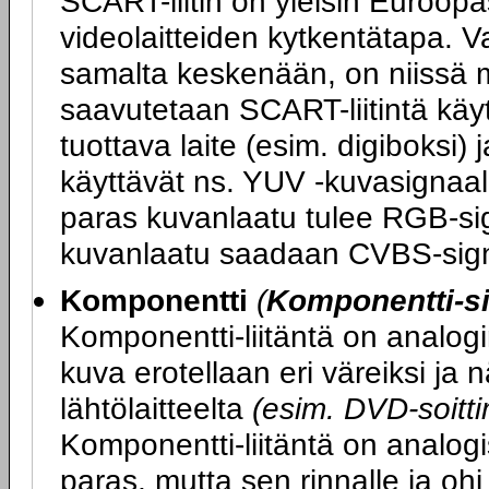
SCART-liitin on yleisin Euroopas
videolaitteiden kytkentätapa. V
samalta keskenään, on niissä m
saavutetaan SCART-liitintä kä
tuottava laite (esim. digiboksi) 
käyttävät ns. YUV -kuvasignaali
paras kuvanlaatu tulee RGB-sig
kuvanlaatu saadaan CVBS-sign
Komponentti
(
Komponentti-si
Komponentti-liitäntä on analogi
kuva erotellaan eri väreiksi ja
lähtölaitteelta
(esim. DVD-soittim
Komponentti-liitäntä on analogi
paras, mutta sen rinnalle ja ohi