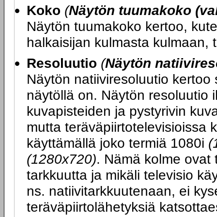
Koko
(
Näytön tuumakoko (val
Näytön tuumakoko kertoo, kute
halkaisijan kulmasta kulmaan, 
Resoluutio
(
Näytön natiivires
Näytön natiiviresoluutio kertoo
näytöllä on. Näytön resoluutio 
kuvapisteiden ja pystyrivin ku
mutta teräväpiirtotelevisioissa 
käyttämällä joko termiä 1080i
(
(1280x720)
. Nämä kolme ovat t
tarkkuutta ja mikäli televisio k
ns. natiivitarkkuutenaan, ei kys
teräväpiirtolähetyksiä katsott