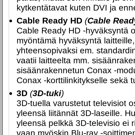
kytkentätavat kuten DVI ja enn
Cable Ready HD
(
Cable Read
Cable Ready HD -hyväksyntä on
myöntämä hyväksyntä laitteille, 
yhteensopivaksi em. standard
vaatii laitteelta mm. sisäänrake
sisäänrakennetun Conax -moduul
Conax -korttilinkitykselle sek
3D
(
3D-tuki
)
3D-tuella varustetut televisiot 
yleensä liitännät 3D-laseille. H
yleensä pelkkä 3D-televisio ei 
vaan myöskin Blu-ray -soittimen