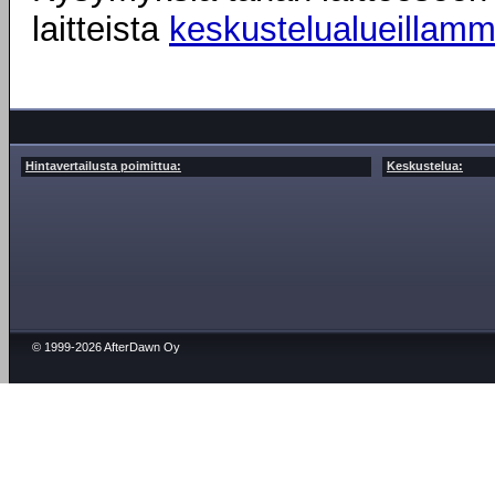
laitteista
keskustelualueillam
Hintavertailusta poimittua:
Keskustelua:
© 1999-2026 AfterDawn Oy