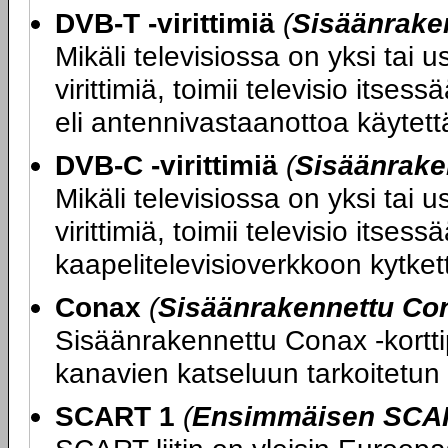
DVB-T -virittimiä
(
Sisäänraken
Mikäli televisiossa on yksi tai
virittimiä, toimii televisio its
eli antennivastaanottoa käytettäe
DVB-C -virittimiä
(
Sisäänrake
Mikäli televisiossa on yksi tai
virittimiä, toimii televisio itse
kaapelitelevisioverkkoon kytketty
Conax
(
Sisäänrakennettu Con
Sisäänrakennettu Conax -kortti
kanavien katseluun tarkoitetun 
SCART 1
(
Ensimmäisen SCART