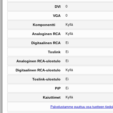
DVI
0
VGA
0
Komponentti
Kyllä
Analoginen RCA
Kyllä
Digitaalinen RCA
Ei
Toslink
Ei
Analoginen RCA-ulostulo
Ei
Digitaalinen RCA-ulostulo
Kyllä
Toslink-ulostulo
Ei
PiP
Ei
Kaiuttimet
Kyllä
Palvelustamme puuttuu osa tuotteen tiedois