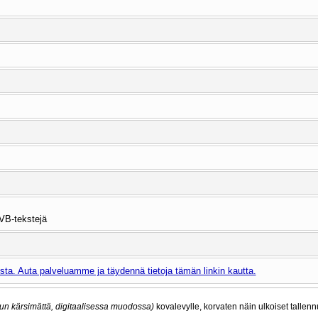
VB-tekstejä
ta. Auta palveluamme ja täydennä tietoja tämän linkin kautta.
un kärsimättä, digitaalisessa muodossa)
kovalevylle, korvaten näin ulkoiset tallennu