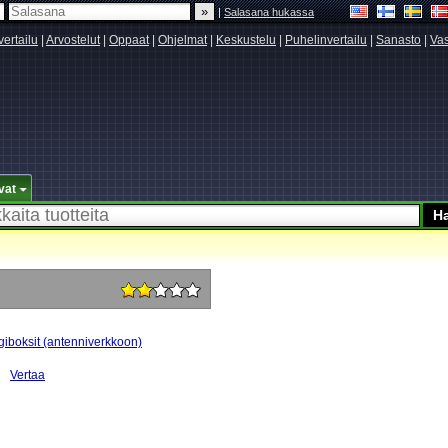
|
Salasana hukassa
vertailu
|
Arvostelut
|
Oppaat
|
Ohjelmat
|
Keskustelu
|
Puhelinvertailu
|
Sanasto
|
Vas
vat
giboksit (antenniverkkoon)
Vertaa