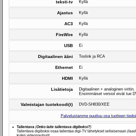
teksti-tv
Kyllä
Ajastus
Kyllä
AC3
Kyllä
FireWire
Kyllä
USB
Ei
Digitaalinen ääni
Toslink ja RCA
Ethernet
Ei
HDMI
Kyllä
Lisätietoja
Digitaalinen + analoginen viritin.
Ensimmäiset versiot eivät tue D
Valmistajan tuotekoodi(t)
DVD-SH830/XEE
Palvelustamme puuttuu osa tuotteen tiedois
Tallentava
(
Onko laite tallentava digiboksi?
)
Tallentava digiboksi osaa tallentaa digi-TV lähetykset sellaisenaan
(laad
kuten videonauhurit.