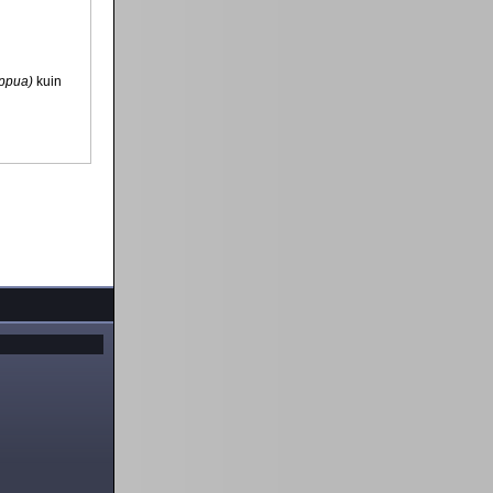
ippua)
kuin