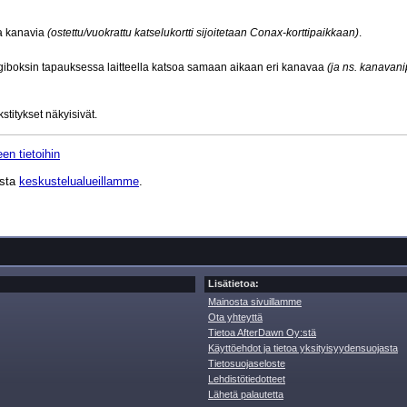
ia kanavia
(ostettu/vuokrattu katselukortti sijoitetaan Conax-korttipaikkaan)
.
 digiboksin tapauksessa laitteella katsoa samaan aikaan eri kanavaa
(ja ns. kanavan
stitykset näkyisivät.
en tietoihin
ista
keskustelualueillamme
.
Lisätietoa:
Mainosta sivuillamme
Ota yhteyttä
Tietoa AfterDawn Oy:stä
Käyttöehdot ja tietoa yksityisyydensuojasta
Tietosuojaseloste
Lehdistötiedotteet
Lähetä palautetta