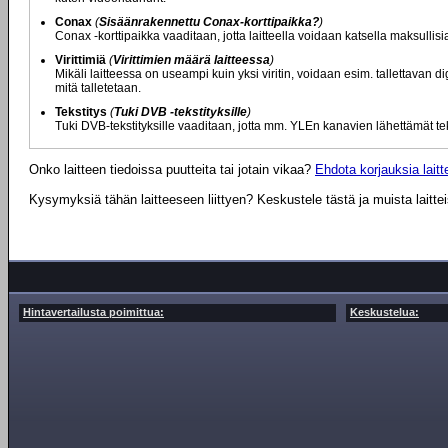
Conax
(
Sisäänrakennettu Conax-korttipaikka?
)
Conax -korttipaikka vaaditaan, jotta laitteella voidaan katsella maksullis
Virittimiä
(
Virittimien määrä laitteessa
)
Mikäli laitteessa on useampi kuin yksi viritin, voidaan esim. tallettavan
mitä talletetaan.
Tekstitys
(
Tuki DVB -tekstityksille
)
Tuki DVB-tekstityksille vaaditaan, jotta mm. YLEn kanavien lähettämät tek
Onko laitteen tiedoissa puutteita tai jotain vikaa?
Ehdota korjauksia laitte
Kysymyksiä tähän laitteeseen liittyen? Keskustele tästä ja muista laitte
Hintavertailusta poimittua:
Keskustelua: