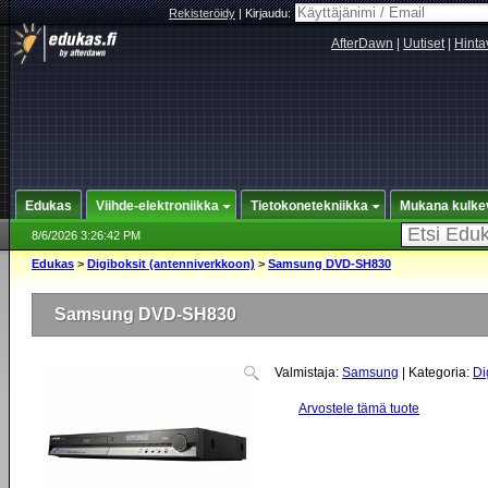
Rekisteröidy
|
Kirjaudu:
AfterDawn
|
Uutiset
|
Hinta
Edukas
Viihde-elektroniikka
Tietokonetekniikka
Mukana kulke
8/6/2026 3:26:42 PM
Edukas
>
Digiboksit (antenniverkkoon)
>
Samsung DVD-SH830
Samsung DVD-SH830
Valmistaja:
Samsung
| Kategoria:
Di
Arvostele tämä tuote