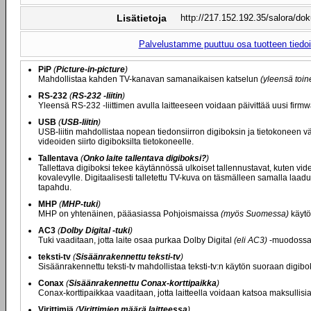
Lisätietoja
http://217.152.192.35/salora/d
Palvelustamme puuttuu osa tuotteen tiedois
PiP
(
Picture-in-picture
)
Mahdollistaa kahden TV-kanavan samanaikaisen katselun
(yleensä toi
RS-232
(
RS-232 -liitin
)
Yleensä RS-232 -liittimen avulla laitteeseen voidaan päivittää uusi firmwar
USB
(
USB-liitin
)
USB-liitin mahdollistaa nopean tiedonsiirron digiboksin ja tietokoneen väl
videoiden siirto digiboksilta tietokoneelle.
Tallentava
(
Onko laite tallentava digiboksi?
)
Tallettava digiboksi tekee käytännössä ulkoiset tallennustavat, kuten vide
kovalevylle. Digitaalisesti talletettu TV-kuva on täsmälleen samalla laa
tapahdu.
MHP
(
MHP-tuki
)
MHP on yhtenäinen, pääasiassa Pohjoismaissa
(myös Suomessa)
käytös
AC3
(
Dolby Digital -tuki
)
Tuki vaaditaan, jotta laite osaa purkaa Dolby Digital
(eli AC3)
-muodossa 
teksti-tv
(
Sisäänrakennettu teksti-tv
)
Sisäänrakennettu teksti-tv mahdollistaa teksti-tv:n käytön suoraan digiboksi
Conax
(
Sisäänrakennettu Conax-korttipaikka
)
Conax-korttipaikkaa vaaditaan, jotta laitteella voidaan katsoa maksullisi
Virittimiä
(
Virittimien määrä laitteessa
)