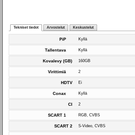
Tekniset tiedot
Arvostelut
Keskustelut
PiP
Kyllä
Tallentava
Kyllä
Kovalevy (GB)
160GB
Virittimiä
2
HDTV
Ei
Conax
Kyllä
CI
2
SCART 1
RGB, CVBS
SCART 2
S-Video, CVBS