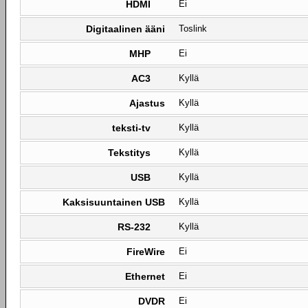
HDMI
Ei
Digitaalinen ääni
Toslink
MHP
Ei
AC3
Kyllä
Ajastus
Kyllä
teksti-tv
Kyllä
Tekstitys
Kyllä
USB
Kyllä
Kaksisuuntainen USB
Kyllä
RS-232
Kyllä
FireWire
Ei
Ethernet
Ei
DVDR
Ei