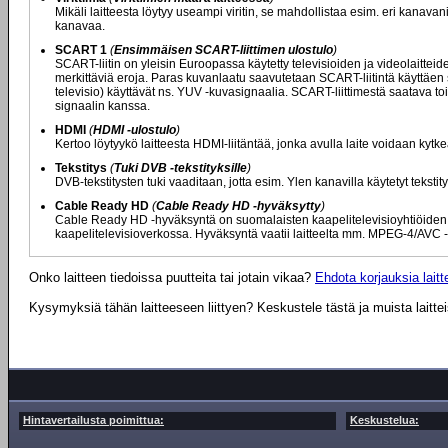
Mikäli laitteesta löytyy useampi viritin, se mahdollistaa esim. eri kana
kanavaa.
SCART 1
(
Ensimmäisen SCART-liittimen ulostulo
)
SCART-liitin on yleisin Euroopassa käytetty televisioiden ja videolaittei
merkittäviä eroja. Paras kuvanlaatu saavutetaan SCART-liitintä käyttäen s
televisio) käyttävät ns. YUV -kuvasignaalia. SCART-liittimestä saatava
signaalin kanssa.
HDMI
(
HDMI -ulostulo
)
Kertoo löytyykö laitteesta HDMI-liitäntää, jonka avulla laite voidaan kytkeä
Tekstitys
(
Tuki DVB -tekstityksille
)
DVB-tekstitysten tuki vaaditaan, jotta esim. Ylen kanavilla käytetyt tekstityk
Cable Ready HD
(
Cable Ready HD -hyväksytty
)
Cable Ready HD -hyväksyntä on suomalaisten kaapelitelevisioyhtiöiden anta
kaapelitelevisioverkossa. Hyväksyntä vaatii laitteelta mm. MPEG-4/AVC -t
Onko laitteen tiedoissa puutteita tai jotain vikaa?
Ehdota korjauksia laitte
Kysymyksiä tähän laitteeseen liittyen? Keskustele tästä ja muista laitte
Hintavertailusta poimittua:
Keskustelua: