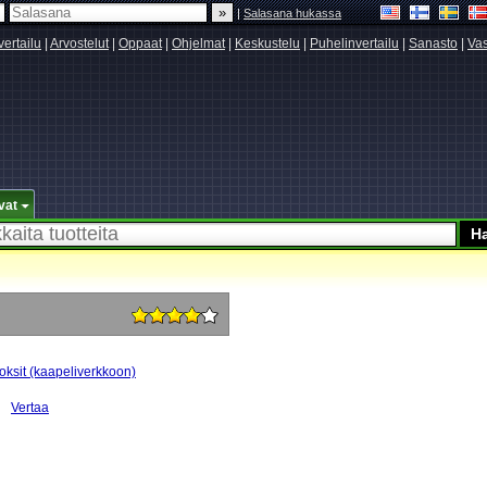
|
Salasana hukassa
vertailu
|
Arvostelut
|
Oppaat
|
Ohjelmat
|
Keskustelu
|
Puhelinvertailu
|
Sanasto
|
Vas
vat
oksit (kaapeliverkkoon)
Vertaa