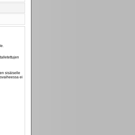
le.
alletettujen
en sisäiselle
usvaiheessa ei