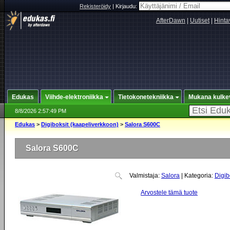
Rekisteröidy
|
Kirjaudu:
AfterDawn
|
Uutiset
|
Hinta
Edukas
Viihde-elektroniikka
Tietokonetekniikka
Mukana kulke
8/8/2026 2:57:49 PM
Edukas
>
Digiboksit (kaapeliverkkoon)
>
Salora S600C
Salora S600C
Valmistaja:
Salora
| Kategoria:
Digib
Arvostele tämä tuote