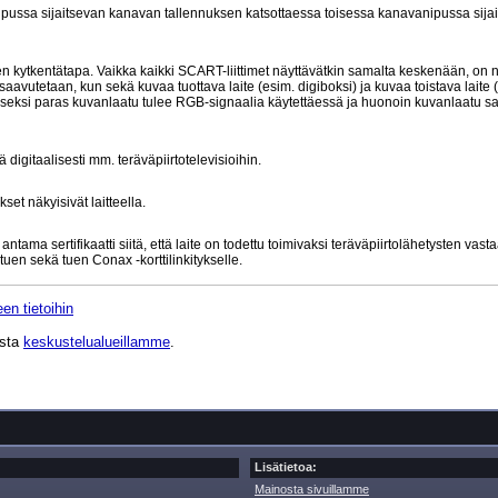
vanipussa sijaitsevan kanavan tallennuksen katsottaessa toisessa kanavanipussa sija
den kytkentätapa. Vaikka kaikki SCART-liittimet näyttävätkin samalta keskenään, on n
aavutetaan, kun sekä kuvaa tuottava laite (esim. digiboksi) ja kuvaa toistava laite 
 toiseksi paras kuvanlaatu tulee RGB-signaalia käytettäessä ja huonoin kuvanlaatu
 digitaalisesti mm. teräväpiirtotelevisioihin.
set näkyisivät laitteella.
ma sertifikaatti siitä, että laite on todettu toimivaksi teräväpiirtolähetysten vast
uen sekä tuen Conax -korttilinkitykselle.
en tietoihin
ista
keskustelualueillamme
.
Lisätietoa:
Mainosta sivuillamme