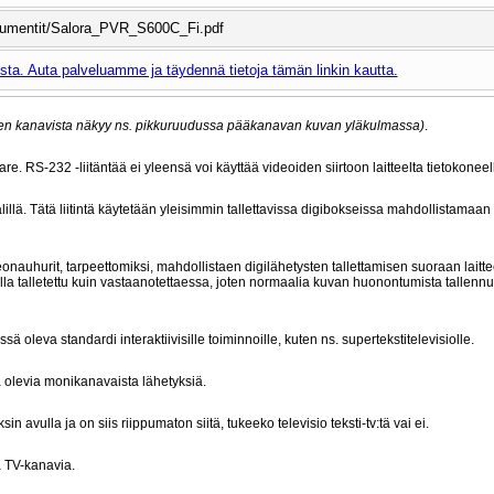
okumentit/Salora_PVR_S600C_Fi.pdf
ta. Auta palveluamme ja täydennä tietoja tämän linkin kautta.
nen kanavista näkyy ns. pikkuruudussa pääkanavan kuvan yläkulmassa)
.
e. RS-232 -liitäntää ei yleensä voi käyttää videoiden siirtoon laitteelta tietokoneel
illä. Tätä liitintä käytetään yleisimmin tallettavissa digibokseissa mahdollistamaan t
onauhurit, tarpeettomiksi, mahdollistaen digilähetysten tallettamisen suoraan laitte
dulla talletettu kuin vastaanotettaessa, joten normaalia kuvan huonontumista tallenn
sä oleva standardi interaktiivisille toiminnoille, kuten ns. supertekstitelevisiolle.
olevia monikanavaista lähetyksiä.
n avulla ja on siis riippumaton siitä, tukeeko televisio teksti-tv:tä vai ei.
a TV-kanavia.