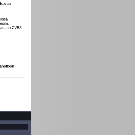
itsevaa
iissä
(esim.
 saadaan CVBS-
aanottoon