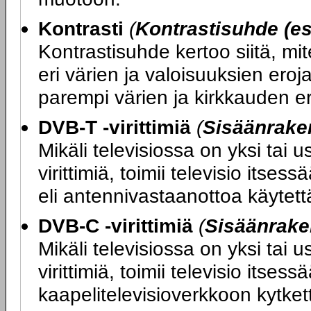
Kontrasti
(
Kontrastisuhde (es
Kontrastisuhde kertoo siitä, mi
eri värien ja valoisuuksien ero
parempi värien ja kirkkauden er
DVB-T -virittimiä
(
Sisäänraken
Mikäli televisiossa on yksi tai
virittimiä, toimii televisio its
eli antennivastaanottoa käytettäe
DVB-C -virittimiä
(
Sisäänrake
Mikäli televisiossa on yksi tai
virittimiä, toimii televisio itse
kaapelitelevisioverkkoon kytketty