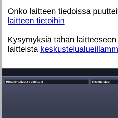
Onko laitteen tiedoissa puuttei
laitteen tietoihin
Kysymyksiä tähän laitteeseen l
laitteista
keskustelualueillam
Hintavertailusta poimittua:
Keskustelua: