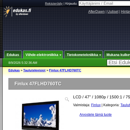
Rekisteröidy
|
Kirjaudu:
AfterDawn
|
Uutiset
|
Hinta
Edukas
Viihde-elektroniikka
Tietokonetekniikka
Mukana kulke
8/9/2026 5:32:36 AM
Edukas
>
Taulutelevisiot
>
Finlux 47FLHD760TC
Finlux 47FLHD760TC
LCD / 47" / 1080p / 1500:1 / 7
Valmistaja:
Finlux
| Kategoria:
Taulut
Arvostele tämä tuote