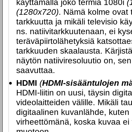
käyttämällä joko termiä 1080i
(
(1280x720)
. Nämä kolme ovat t
tarkkuutta ja mikäli televisio k
ns. natiivitarkkuutenaan, ei kys
teräväpiirtolähetyksiä katsott
tarkkuuden skaalausta. Kärjist
näytön natiiviresoluutio on, se
saavuttaa.
HDMI
(
HDMI-sisääntulojen m
HDMI-liitin on uusi, täysin digit
videolaitteiden välille. Mikäli ta
digitaalinen kuvanlähde, kuten 
virheettömänä, koska kuvaa ei t
muotoon.