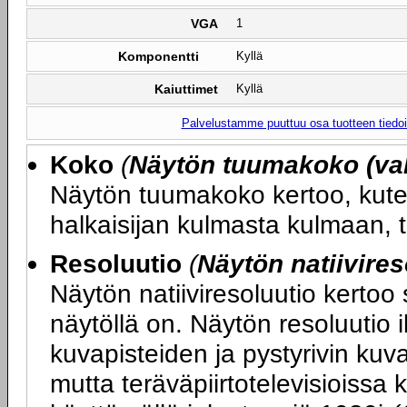
VGA
1
Komponentti
Kyllä
Kaiuttimet
Kyllä
Palvelustamme puuttuu osa tuotteen tiedois
Koko
(
Näytön tuumakoko (val
Näytön tuumakoko kertoo, kute
halkaisijan kulmasta kulmaan, 
Resoluutio
(
Näytön natiivires
Näytön natiiviresoluutio kertoo
näytöllä on. Näytön resoluutio 
kuvapisteiden ja pystyrivin ku
mutta teräväpiirtotelevisioissa 