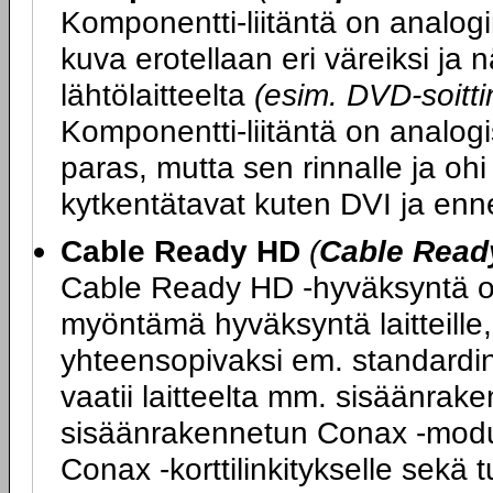
Komponentti-liitäntä on analogi
kuva erotellaan eri väreiksi ja
lähtölaitteelta
(esim. DVD-soittim
Komponentti-liitäntä on analogi
paras, mutta sen rinnalle ja ohi
kytkentätavat kuten DVI ja enn
Cable Ready HD
(
Cable Read
Cable Ready HD -hyväksyntä on
myöntämä hyväksyntä laitteille, 
yhteensopivaksi em. standard
vaatii laitteelta mm. sisäänrake
sisäänrakennetun Conax -moduul
Conax -korttilinkitykselle sek