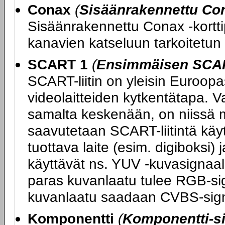
Conax
(
Sisäänrakennettu Con
Sisäänrakennettu Conax -kortti
kanavien katseluun tarkoitetun 
SCART 1
(
Ensimmäisen SCART
SCART-liitin on yleisin Euroopas
videolaitteiden kytkentätapa. V
samalta keskenään, on niissä m
saavutetaan SCART-liitintä kä
tuottava laite (esim. digiboksi) 
käyttävät ns. YUV -kuvasignaali
paras kuvanlaatu tulee RGB-sig
kuvanlaatu saadaan CVBS-sign
Komponentti
(
Komponentti-si