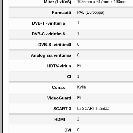
Mitat (LxKxS)
1035mm x 617mm x 190mm
Formaatti
PAL (Eurooppa)
DVB-T -virittimiä
1
DVB-C -virittimiä
1
DVB-S -virittimiä
0
Analogisia virittimiä
0
HDTV-viritin
Ei
CI
1
Conax
Kyllä
VideoGuard
Ei
SCART 3
Ei SCART-liitäntää
HDMI
2
DVI
0