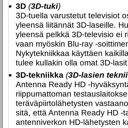
3D
(
3D-tuki
)
3D-tuella varustetut televisiot 
yleensä liitännät 3D-laseille. H
yleensä pelkkä 3D-televisio ei 
vaan myöskin Blu-ray -soittimen
Nykytekniikkaa käyttäen kaikilla
tulee kullakin olla omat 3D-las
3D-tekniikka
(
3D-lasien tekni
Antenna Ready HD -hyväksyntä ta
riippumattoman testauslaitokse
teräväpiirtolähetysten vastaano
sitä, että Antenna Ready HD -tarr
antenniverkon HD-lähetysten k