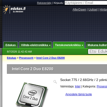
Rekisteröidy
|
Kirjaudu:
AfterDawn
|
Uutiset
|
Hinta
Edukas
Viihde-elektroniikka
Tietokonetekniikka
Mukana kulke
8/7/2026 11:42:42 AM
Edukas
>
Prosessorit
>
Intel Core 2 Duo E8200
Intel Core 2 Duo E8200
Socket 775 / 2.66GHz / 2 ydin
Valmistaja:
Intel
| Kategoria:
Prosess
Arvostele tämä tuote