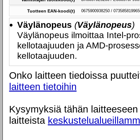
Tuotteen EAN-koodi(t)
0675900938250 / 073585819965
Väylänopeus
(
Väylänopeus
)
Väylänopeus ilmoittaa Intel-pr
kellotaajuuden ja AMD-prosess
kellotaajuuden.
Onko laitteen tiedoissa puuttei
laitteen tietoihin
Kysymyksiä tähän laitteeseen l
laitteista
keskustelualueillam