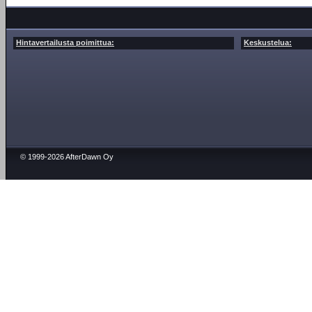
Hintavertailusta poimittua:
Keskustelua:
© 1999-2026 AfterDawn Oy