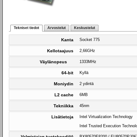
Tekniset tiedot
Arvostelut
Keskustelut
Kanta
Socket 775
Kellotaajuus
2,66GHz
Väylänopeus
1333MHz
64-bit
Kyllä
Moniydin
2 ydintä
L2 cache
6MB
Tekniikka
45nm
Lisätietoja
Intel Virtualization Technology
Intel Trusted Execution Technol
Valmistajan tuotekoodi(t)
BX80570E8200 / EU80570PJ0