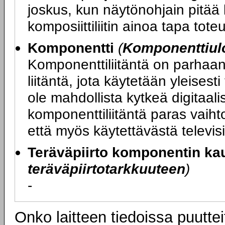
joskus, kun näytönohjain pitää
komposiittiliitin ainoa tapa toteu
Komponentti
(
Komponenttiul
Komponenttiliitäntä on parhaa
liitäntä, jota käytetään yleisesti
ole mahdollista kytkeä digitaali
komponenttiliitäntä paras vaihto
että myös käytettävästä televisi
Teräväpiirto komponentin kau
teräväpiirtotarkkuuteen
)
-
Onko laitteen tiedoissa puuttei