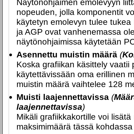
Näytönohjaimen emolevyyn liit
nopeuden, jolla komponentit v
käytetyn emolevyn tulee tukea 
ja AGP ovat vanhenemassa olevi
näytönohjaimissa käytetään PCI
Asennettu muistin määrä
(
Ko
Koska grafiikan käsittely vaatii 
käytettävissään oma erillinen mu
muistin määrä vaihtelee 128 me
Muisti laajennettavissa
(
Määr
laajennettavissa
)
Mikäli grafiikkakortille voi lisät
maksimimäärä tässä kohdassa 