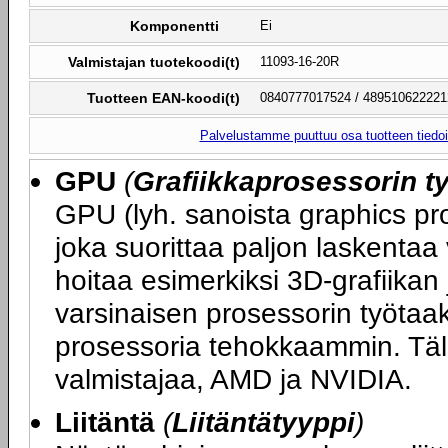
Komponentti
Ei
Valmistajan tuotekoodi(t)
11093-16-20R
Tuotteen EAN-koodi(t)
0840777017524 / 489510622221
Palvelustamme puuttuu osa tuotteen tiedois
GPU
(
Grafiikkaprosessorin ty
GPU (lyh. sanoista graphics proc
joka suorittaa paljon laskentaa
hoitaa esimerkiksi 3D-grafiikan
varsinaisen prosessorin työtaa
prosessoria tehokkaammin. Täll
valmistajaa, AMD ja NVIDIA.
Liitäntä
(
Liitäntätyyppi
)