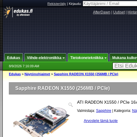
Rekisteröidy
|
Kirjaudu:
AfterDawn
|
Uutiset
|
Hinta
Edukas
Viihde-elektroniikka
Tietokonetekniikka
Mukana kulke
8/9/2026 7:16:09 AM
Edukas
>
Näytönohjaimet
>
Sapphire RADEON X1550 (256MB / PCIe)
Sapphire RADEON X1550 (256MB / PCIe)
ATI RADEON X1550 / PCIe 16
Valmistaja:
Sapphire
| Kategoria:
Nä
Arvostele tämä tuote