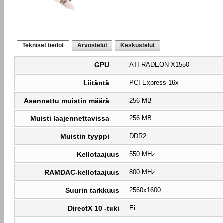
Tekniset tiedot
Arvostelut
Keskustelut
GPU
ATI RADEON X1550
Liitäntä
PCI Express 16x
Asennettu muistin määrä
256 MB
Muisti laajennettavissa
256 MB
Muistin tyyppi
DDR2
Kellotaajuus
550 MHz
RAMDAC-kellotaajuus
800 MHz
Suurin tarkkuus
2560x1600
DirectX 10 -tuki
Ei