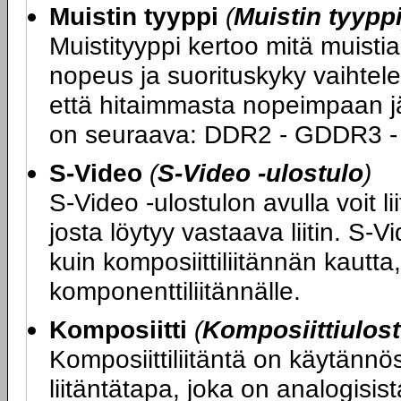
Muistin tyyppi
(
Muistin tyypp
Muistityyppi kertoo mitä muist
nopeus ja suorituskyky vaihtele
että hitaimmasta nopeimpaan jä
on seuraava: DDR2 - GDDR3 
S-Video
(
S-Video -ulostulo
)
S-Video -ulostulon avulla voit l
josta löytyy vastaava liitin. S-
kuin komposiittiliitännän kautta
komponenttiliitännälle.
Komposiitti
(
Komposiittiulost
Komposiittiliitäntä on käytännös
liitäntätapa, joka on analogisis