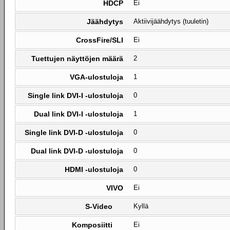
HDCP
Ei
Jäähdytys
Aktiivijäähdytys (tuuletin)
CrossFire/SLI
Ei
Tuettujen näyttöjen määrä
2
VGA-ulostuloja
1
Single link DVI-I -ulostuloja
0
Dual link DVI-I -ulostuloja
1
Single link DVI-D -ulostuloja
0
Dual link DVI-D -ulostuloja
0
HDMI -ulostuloja
0
VIVO
Ei
S-Video
Kyllä
Komposiitti
Ei