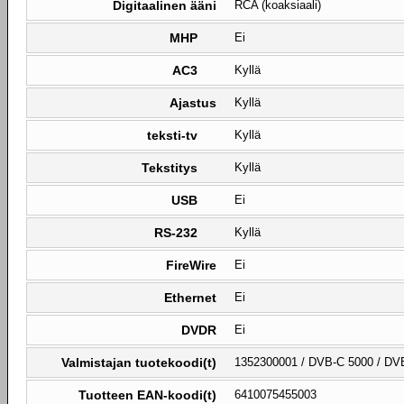
Digitaalinen ääni
RCA (koaksiaali)
MHP
Ei
AC3
Kyllä
Ajastus
Kyllä
teksti-tv
Kyllä
Tekstitys
Kyllä
USB
Ei
RS-232
Kyllä
FireWire
Ei
Ethernet
Ei
DVDR
Ei
Valmistajan tuotekoodi(t)
1352300001 / DVB-C 5000 / DV
Tuotteen EAN-koodi(t)
6410075455003