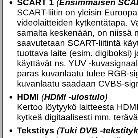
SCART 1
(
Ensimmäisen SCART
SCART-liitin on yleisin Euroopas
videolaitteiden kytkentätapa. V
samalta keskenään, on niissä m
saavutetaan SCART-liitintä kä
tuottava laite (esim. digiboksi) 
käyttävät ns. YUV -kuvasignaali
paras kuvanlaatu tulee RGB-sig
kuvanlaatu saadaan CVBS-sign
HDMI
(
HDMI -ulostulo
)
Kertoo löytyykö laitteesta HDMI-
kytkeä digitaalisesti mm. teräväp
Tekstitys
(
Tuki DVB -tekstityk