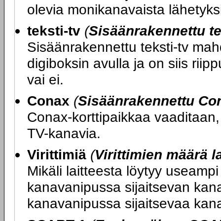
olevia monikanavaista lähetyks
teksti-tv
(
Sisäänrakennettu te
Sisäänrakennettu teksti-tv mahd
digiboksin avulla ja on siis riip
vai ei.
Conax
(
Sisäänrakennettu Con
Conax-korttipaikkaa vaaditaan, 
TV-kanavia.
Virittimiä
(
Virittimien määrä l
Mikäli laitteesta löytyy useampi 
kanavanipussa sijaitsevan kan
kanavanipussa sijaitsevaa kan