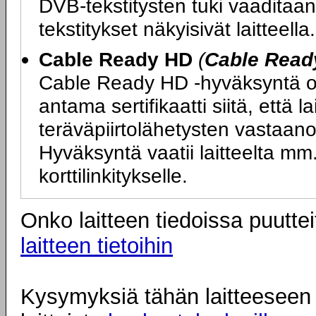
DVB-tekstitysten tuki vaaditaan,
tekstitykset näkyisivät laitteella.
Cable Ready HD
(
Cable Read
Cable Ready HD -hyväksyntä on
antama sertifikaatti siitä, että l
teräväpiirtolähetysten vastaano
Hyväksyntä vaatii laitteelta 
korttilinkitykselle.
Onko laitteen tiedoissa puuttei
laitteen tietoihin
Kysymyksiä tähän laitteeseen l