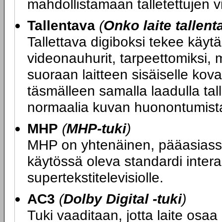
mahdollistamaan talletettujen vi
Tallentava
(
Onko laite tallen
Tallettava digiboksi tekee käyt
videonauhurit, tarpeettomiksi, 
suoraan laitteen sisäiselle koval
täsmälleen samalla laadulla tal
normaalia kuvan huonontumista
MHP
(
MHP-tuki
)
MHP on yhtenäinen, pääasias
käytössä oleva standardi interakt
supertekstitelevisiolle.
AC3
(
Dolby Digital -tuki
)
Tuki vaaditaan, jotta laite osa