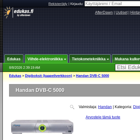
Rekisteröidy
|
Kirjaudu:
AfterDawn
|
Uutiset
|
Hinta
Edukas
Viihde-elektroniikka
Tietokonetekniikka
Mukana kulke
8/8/2026 2:39:19 AM
Edukas
>
Digiboksit (kaapeliverkkoon)
>
Handan DVB-C 5000
Handan DVB-C 5000
Valmistaja:
Handan
| Kategoria:
Dig
Arvostele tämä tuote