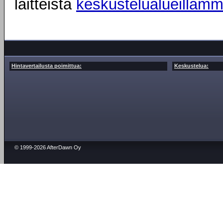
laitteista
keskustelualueillam
Hintavertailusta poimittua:
Keskustelua:
© 1999-2026 AfterDawn Oy