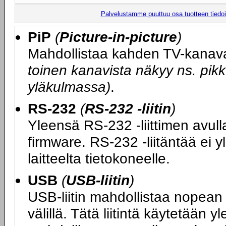
Palvelustamme puuttuu osa tuotteen tiedois
PiP
(
Picture-in-picture
)
Mahdollistaa kahden TV-kanav
toinen kanavista näkyy ns. p
yläkulmassa)
.
RS-232
(
RS-232 -liitin
)
Yleensä RS-232 -liittimen avull
firmware. RS-232 -liitäntää ei y
laitteelta tietokoneelle.
USB
(
USB-liitin
)
USB-liitin mahdollistaa nopean 
välillä. Tätä liitintä käytetään 