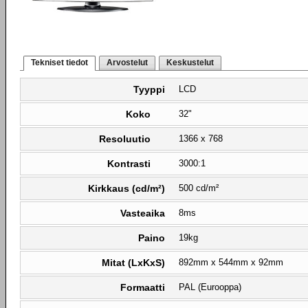
Tekniset tiedot
Arvostelut
Keskustelut
Tyyppi
LCD
Koko
32"
Resoluutio
1366 x 768
Kontrasti
3000:1
Kirkkaus (cd/m²)
500 cd/m²
Vasteaika
8ms
Paino
19kg
Mitat (LxKxS)
892mm x 544mm x 92mm
Formaatti
PAL (Eurooppa)