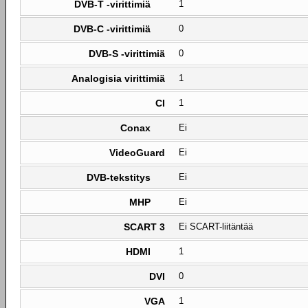
DVB-T -virittimiä
1
DVB-C -virittimiä
0
DVB-S -virittimiä
0
Analogisia virittimiä
1
CI
1
Conax
Ei
VideoGuard
Ei
DVB-tekstitys
Ei
MHP
Ei
SCART 3
Ei SCART-liitäntää
HDMI
1
DVI
0
VGA
1