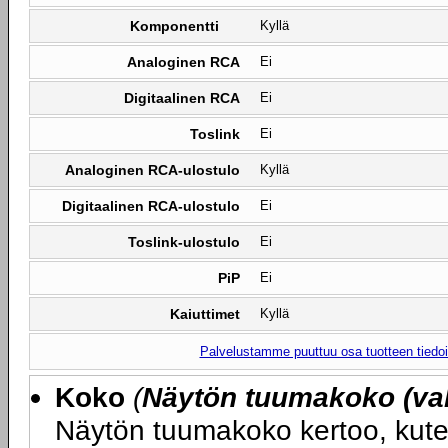
Komponentti
Kyllä
Analoginen RCA
Ei
Digitaalinen RCA
Ei
Toslink
Ei
Analoginen RCA-ulostulo
Kyllä
Digitaalinen RCA-ulostulo
Ei
Toslink-ulostulo
Ei
PiP
Ei
Kaiuttimet
Kyllä
Palvelustamme puuttuu osa tuotteen tiedois
Koko
(
Näytön tuumakoko (val
Näytön tuumakoko kertoo, kute