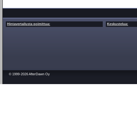
Hintavertailusta poimittua:
Keskustelua:
© 1999-2026 AfterDawn Oy