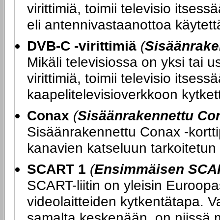
virittimiä, toimii televisio its
eli antennivastaanottoa käytettäe
DVB-C -virittimiä
(
Sisäänrake
Mikäli televisiossa on yksi tai
virittimiä, toimii televisio itse
kaapelitelevisioverkkoon kytketty
Conax
(
Sisäänrakennettu Con
Sisäänrakennettu Conax -kortti
kanavien katseluun tarkoitetun 
SCART 1
(
Ensimmäisen SCART
SCART-liitin on yleisin Euroopas
videolaitteiden kytkentätapa. V
samalta keskenään, on niissä m