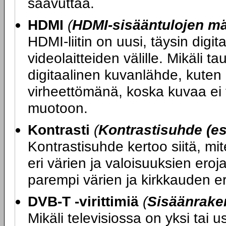
saavuttaa.
HDMI
(
HDMI-sisääntulojen m
HDMI-liitin on uusi, täysin digit
videolaitteiden välille. Mikäli ta
digitaalinen kuvanlähde, kuten 
virheettömänä, koska kuvaa ei t
muotoon.
Kontrasti
(
Kontrastisuhde (es
Kontrastisuhde kertoo siitä, mi
eri värien ja valoisuuksien ero
parempi värien ja kirkkauden er
DVB-T -virittimiä
(
Sisäänraken
Mikäli televisiossa on yksi tai