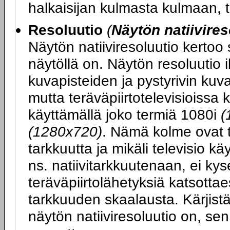
halkaisijan kulmasta kulmaan, 
Resoluutio
(
Näytön natiivires
Näytön natiiviresoluutio kertoo
näytöllä on. Näytön resoluutio 
kuvapisteiden ja pystyrivin ku
mutta teräväpiirtotelevisioissa 
käyttämällä joko termiä 1080i
(
(1280x720)
. Nämä kolme ovat t
tarkkuutta ja mikäli televisio k
ns. natiivitarkkuutenaan, ei kys
teräväpiirtolähetyksiä katsott
tarkkuuden skaalausta. Kärjist
näytön natiiviresoluutio on, se