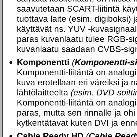
saavutetaan SCART-liitintä kä
tuottava laite (esim. digiboksi) 
käyttävät ns. YUV -kuvasignaali
paras kuvanlaatu tulee RGB-sig
kuvanlaatu saadaan CVBS-sign
Komponentti
(
Komponentti-si
Komponentti-liitäntä on analogi
kuva erotellaan eri väreiksi ja
lähtölaitteelta
(esim. DVD-soittim
Komponentti-liitäntä on analogi
paras, mutta sen rinnalle ja ohi
kytkentätavat kuten DVI ja enn
Cable Ready HD
(
Cable Read