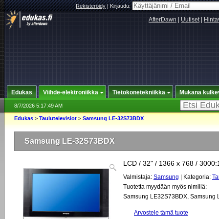
Rekisteröidy
|
Kirjaudu:
AfterDawn
|
Uutiset
|
Hinta
Edukas
Viihde-elektroniikka
Tietokonetekniikka
Mukana kulke
8/7/2026 5:17:49 AM
Edukas
>
Taulutelevisiot
>
Samsung LE-32S73BDX
Samsung LE-32S73BDX
LCD / 32" / 1366 x 768 / 3000:
Valmistaja:
Samsung
| Kategoria:
Ta
Tuotetta myydään myös nimillä:
Samsung LE32S73BDX
,
Samsung 
Arvostele tämä tuote