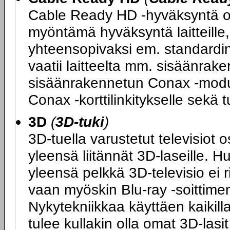
Cable Ready HD -hyväksyntä on
myöntämä hyväksyntä laitteille, 
yhteensopivaksi em. standard
vaatii laitteelta mm. sisäänrake
sisäänrakennetun Conax -moduul
Conax -korttilinkitykselle sek
3D
(
3D-tuki
)
3D-tuella varustetut televisiot 
yleensä liitännät 3D-laseille. H
yleensä pelkkä 3D-televisio ei 
vaan myöskin Blu-ray -soittimen
Nykytekniikkaa käyttäen kaikilla
tulee kullakin olla omat 3D-las