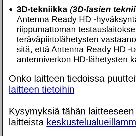
3D-tekniikka
(
3D-lasien tekni
Antenna Ready HD -hyväksyntä ta
riippumattoman testauslaitokse
teräväpiirtolähetysten vastaano
sitä, että Antenna Ready HD -tarr
antenniverkon HD-lähetysten k
Onko laitteen tiedoissa puuttei
laitteen tietoihin
Kysymyksiä tähän laitteeseen l
laitteista
keskustelualueillam