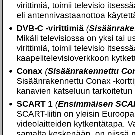
virittimiä, toimii televisio its
eli antennivastaanottoa käytettäe
DVB-C -virittimiä
(
Sisäänrake
Mikäli televisiossa on yksi tai
virittimiä, toimii televisio itse
kaapelitelevisioverkkoon kytketty
Conax
(
Sisäänrakennettu Con
Sisäänrakennettu Conax -kortti
kanavien katseluun tarkoitetun 
SCART 1
(
Ensimmäisen SCART
SCART-liitin on yleisin Euroopas
videolaitteiden kytkentätapa. V
samalta keskenään, on niissä m