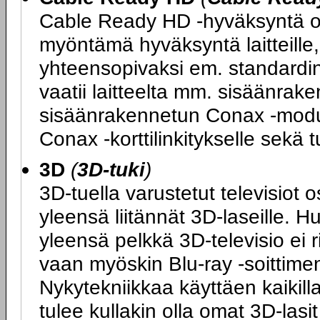
Cable Ready HD -hyväksyntä on
myöntämä hyväksyntä laitteille, 
yhteensopivaksi em. standard
vaatii laitteelta mm. sisäänrake
sisäänrakennetun Conax -moduul
Conax -korttilinkitykselle sek
3D
(
3D-tuki
)
3D-tuella varustetut televisiot 
yleensä liitännät 3D-laseille. H
yleensä pelkkä 3D-televisio ei 
vaan myöskin Blu-ray -soittimen
Nykytekniikkaa käyttäen kaikilla
tulee kullakin olla omat 3D-las