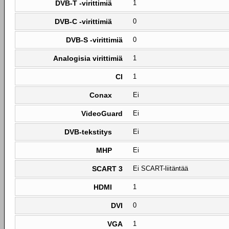
DVB-T -virittimiä
1
DVB-C -virittimiä
0
DVB-S -virittimiä
0
Analogisia virittimiä
1
CI
1
Conax
Ei
VideoGuard
Ei
DVB-tekstitys
Ei
MHP
Ei
SCART 3
Ei SCART-liitäntää
HDMI
1
DVI
0
VGA
1