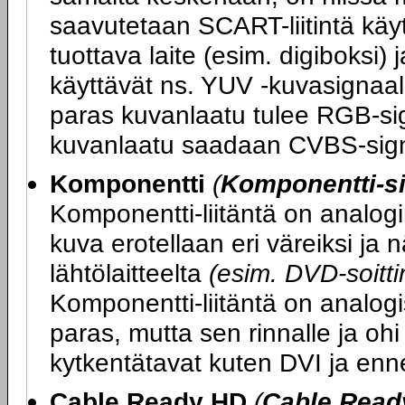
saavutetaan SCART-liitintä kä
tuottava laite (esim. digiboksi) 
käyttävät ns. YUV -kuvasignaali
paras kuvanlaatu tulee RGB-sig
kuvanlaatu saadaan CVBS-sign
Komponentti
(
Komponentti-si
Komponentti-liitäntä on analogi
kuva erotellaan eri väreiksi ja
lähtölaitteelta
(esim. DVD-soittim
Komponentti-liitäntä on analogi
paras, mutta sen rinnalle ja ohi
kytkentätavat kuten DVI ja enn
Cable Ready HD
(
Cable Read