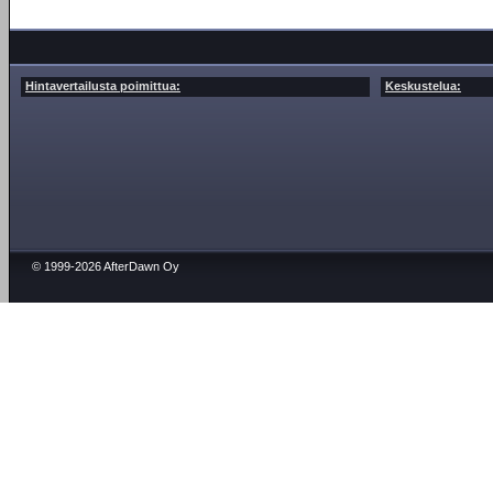
Hintavertailusta poimittua:
Keskustelua:
© 1999-2026 AfterDawn Oy