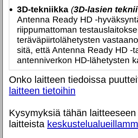
3D-tekniikka
(
3D-lasien tekni
Antenna Ready HD -hyväksyntä ta
riippumattoman testauslaitokse
teräväpiirtolähetysten vastaano
sitä, että Antenna Ready HD -tarr
antenniverkon HD-lähetysten k
Onko laitteen tiedoissa puuttei
laitteen tietoihin
Kysymyksiä tähän laitteeseen l
laitteista
keskustelualueillam