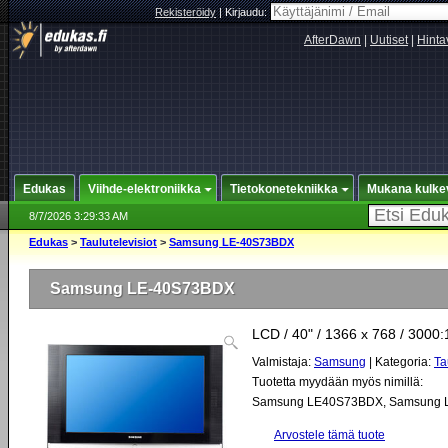
Rekisteröidy
|
Kirjaudu:
AfterDawn
|
Uutiset
|
Hinta
Edukas
Viihde-elektroniikka
Tietokonetekniikka
Mukana kulke
8/7/2026 3:29:33 AM
Edukas
>
Taulutelevisiot
>
Samsung LE-40S73BDX
Samsung LE-40S73BDX
LCD / 40" / 1366 x 768 / 3000:
Valmistaja:
Samsung
| Kategoria:
Ta
Tuotetta myydään myös nimillä:
Samsung LE40S73BDX
,
Samsung 
Arvostele tämä tuote