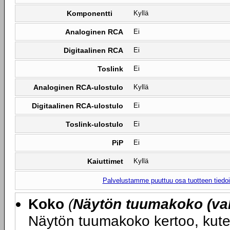
Komponentti
Kyllä
Analoginen RCA
Ei
Digitaalinen RCA
Ei
Toslink
Ei
Analoginen RCA-ulostulo
Kyllä
Digitaalinen RCA-ulostulo
Ei
Toslink-ulostulo
Ei
PiP
Ei
Kaiuttimet
Kyllä
Palvelustamme puuttuu osa tuotteen tiedois
Koko
(
Näytön tuumakoko (val
Näytön tuumakoko kertoo, kute