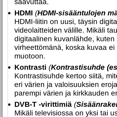
saavuttaa.
HDMI
(
HDMI-sisääntulojen m
HDMI-liitin on uusi, täysin digit
videolaitteiden välille. Mikäli ta
digitaalinen kuvanlähde, kuten 
virheettömänä, koska kuvaa ei t
muotoon.
Kontrasti
(
Kontrastisuhde (es
Kontrastisuhde kertoo siitä, mi
eri värien ja valoisuuksien ero
parempi värien ja kirkkauden er
DVB-T -virittimiä
(
Sisäänraken
Mikäli televisiossa on yksi tai