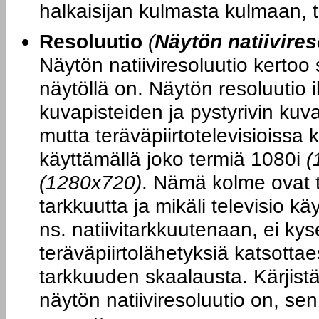
halkaisijan kulmasta kulmaan, 
Resoluutio
(
Näytön natiivires
Näytön natiiviresoluutio kertoo
näytöllä on. Näytön resoluutio 
kuvapisteiden ja pystyrivin ku
mutta teräväpiirtotelevisioissa 
käyttämällä joko termiä 1080i
(
(1280x720)
. Nämä kolme ovat t
tarkkuutta ja mikäli televisio k
ns. natiivitarkkuutenaan, ei kys
teräväpiirtolähetyksiä katsott
tarkkuuden skaalausta. Kärjist
näytön natiiviresoluutio on, se