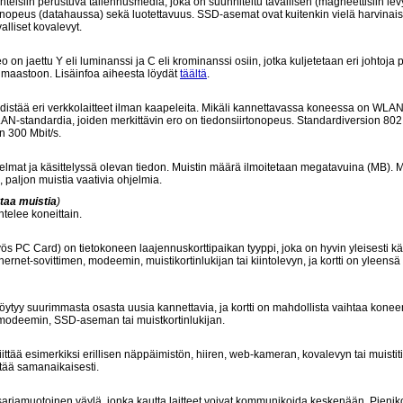
teisiin perustuva tallennusmedia, joka on suunniteltu tavallisen (magneettisiin lev
opeus (datahaussa) sekä luotettavuus. SSD-asemat ovat kuitenkin vielä harvinaisia
alliset kovalevyt.
on jaettu Y eli luminanssi ja C eli krominanssi osiin, jotka kuljetetaan eri johtoja p
limaastoon. Lisäinfoa aiheesta löydät
täältä
.
distää eri verkkolaitteet ilman kaapeleita. Mikäli kannettavassa koneessa on WLAN
N-standardia, joiden merkittävin ero on tiedonsiirtonopeus. Standardiversion 802
n 300 Mbit/s.
jelmat ja käsittelyssä olevan tiedon. Muistin määrä ilmoitetaan megatavuina (MB). M
, paljon muistia vaativia ohjelmia.
taa muistia
)
elee koneittain.
 PC Card) on tietokoneen laajennuskorttipaikan tyyppi, joka on hyvin yleisesti k
rnet-sovittimen, modeemin, muistikortinlukijan tai kiintolevyn, ja kortti on yleensä
öytyy suurimmasta osasta uusia kannettavia, ja kortti on mahdollista vaihtaa konee
in, modeemin, SSD-aseman tai muistkortinlukijan.
ittää esimerkiksi erillisen näppäimistön, hiiren, web-kameran, kovalevyn tai muistit
ttää samanaikaisesti.
 sarjamuotoinen väylä, jonka kautta laitteet voivat kommunikoida keskenään. Pieniko