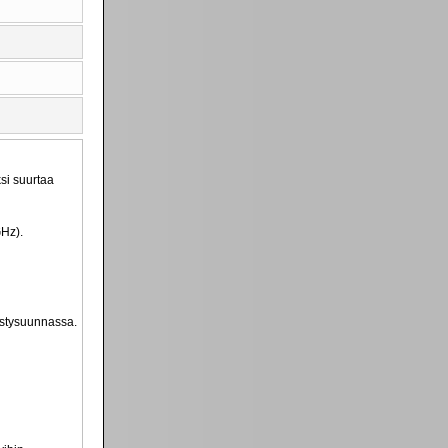
si suurtaa
GHz).
ystysuunnassa.