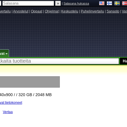
|
Salasana hukassa
vertailu
|
Arvostelut
|
Oppaat
|
Ohjelmat
|
Keskustelu
|
Puhelinvertailu
|
Sanasto
|
Vas
vat
440x900 / / 320 GB / 2048 MB
vat tietokoneet
Vertaa