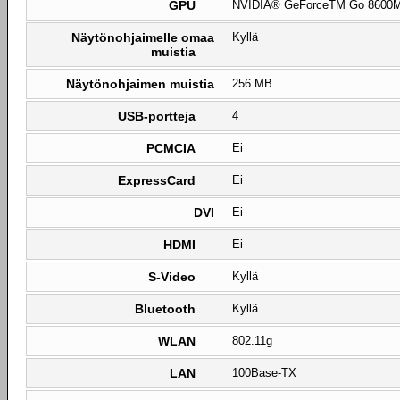
GPU
NVIDIA® GeForceTM Go 8600
Näytönohjaimelle omaa
Kyllä
muistia
Näytönohjaimen muistia
256 MB
USB-portteja
4
PCMCIA
Ei
ExpressCard
Ei
DVI
Ei
HDMI
Ei
S-Video
Kyllä
Bluetooth
Kyllä
WLAN
802.11g
LAN
100Base-TX