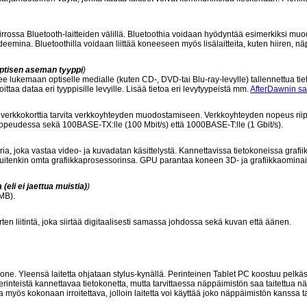
iirrossa Bluetooth-laitteiden välillä. Bluetoothia voidaan hyödyntää esimerkiksi mu
eemina. Bluetoothilla voidaan liittää koneeseen myös lisälaitteita, kuten hiiren, nä
ptisen aseman tyyppi
)
ee lukemaan optiselle medialle (kuten CD-, DVD-tai Blu-ray-levylle) tallennettua tie
taa dataa eri tyyppisille levyille. Lisää tietoa eri levytyypeistä mm.
AfterDawnin s
istä verkkokorttia tarvita verkkoyhteyden muodostamiseen. Verkkoyhteyden nopeus rii
 nopeudessa sekä 100BASE-TX:lle (100 Mbit/s) että 1000BASE-T:lle (1 Gbit/s).
ia, joka vastaa video- ja kuvadatan käsittelystä. Kannettavissa tietokoneissa grafiik
kuitenkin omta grafiikkaprosessorinsa. GPU parantaa koneen 3D- ja grafiikkaominai
eli ei jaettua muistia)
)
MB).
rten liitintä, joka siirtää digitaalisesti samassa johdossa sekä kuvan että äänen.
kone. Yleensä laitetta ohjataan stylus-kynällä. Perinteinen Tablet PC koostuu pelkä
rinteistä kannettavaa tietokonetta, mutta tarvittaessa näppäimistön saa taitettua nä
la myös kokonaan irroitettava, jolloin laitetta voi käyttää joko näppäimistön kanssa t