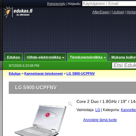
Rekisteröidy
|
Kirjaudu:
AfterDawn
|
Uutiset
|
Hinta
Edukas
Viihde-elektroniikka
Tietokonetekniikka
Mukana kulke
8/7/2026 6:23:08 PM
Edukas
>
Kannettavat tietokoneet
>
LG S900-UCPFNV
LG S900-UCPFNV
Core 2 Duo / 1.8GHz / 19" / 1
Valmistaja:
LG
| Kategoria:
Kannetta
Arvostele tämä tuote