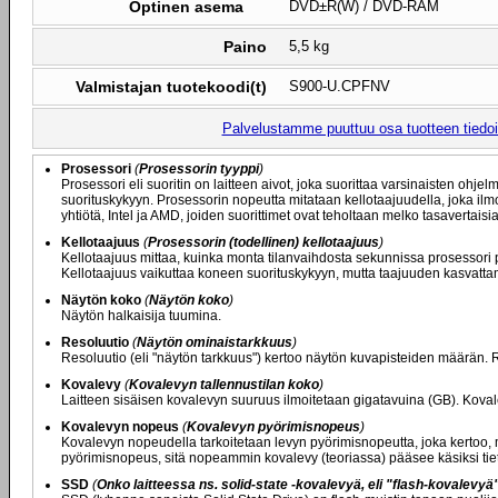
Optinen asema
DVD±R(W) / DVD-RAM
Paino
5,5 kg
Valmistajan tuotekoodi(t)
S900-U.CPFNV
Palvelustamme puuttuu osa tuotteen tiedois
Prosessori
(
Prosessorin tyyppi
)
Prosessori eli suoritin on laitteen aivot, joka suorittaa varsinaisten ohje
suorituskykyyn. Prosessorin nopeutta mitataan kellotaajuudella, joka il
yhtiötä, Intel ja AMD, joiden suorittimet ovat teholtaan melko tasavertaisia
Kellotaajuus
(
Prosessorin (todellinen) kellotaajuus
)
Kellotaajuus mittaa, kuinka monta tilanvaihdosta sekunnissa prosessori 
Kellotaajuus vaikuttaa koneen suorituskykyyn, mutta taajuuden kasvatta
Näytön koko
(
Näytön koko
)
Näytön halkaisija tuumina.
Resoluutio
(
Näytön ominaistarkkuus
)
Resoluutio (eli "näytön tarkkuus") kertoo näytön kuvapisteiden määrän
Kovalevy
(
Kovalevyn tallennustilan koko
)
Laitteen sisäisen kovalevyn suuruus ilmoitetaan gigatavuina (GB). Kovale
Kovalevyn nopeus
(
Kovalevyn pyörimisnopeus
)
Kovalevyn nopeudella tarkoitetaan levyn pyörimisnopeutta, joka kertoo, 
pyörimisnopeus, sitä nopeammin kovalevy (teoriassa) pääsee käsiksi tie
SSD
(
Onko laitteessa ns. solid-state -kovalevyä, eli "flash-kovalevyä