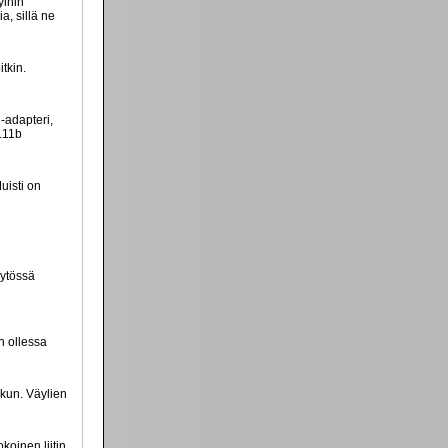
yihin
, sillä ne
itkin.
-adapteri,
.11b
uisti on
äytössä
n ollessa
ikun. Väylien
koinen liitin