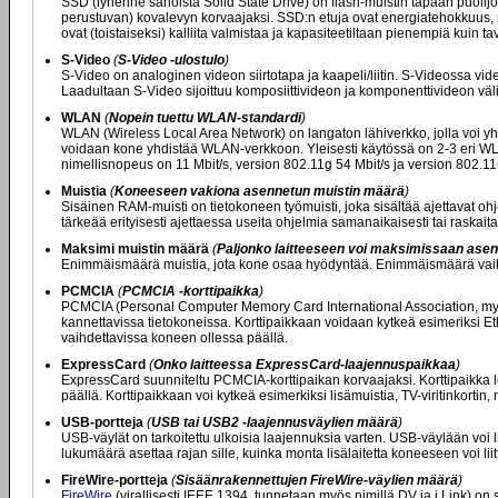
SSD (lyhenne sanoista Solid State Drive) on flash-muistin tapaan puolijoh
perustuvan) kovalevyn korvaajaksi. SSD:n etuja ovat energiatehokkuus, n
ovat (toistaiseksi) kalliita valmistaa ja kapasiteetiltaan pienempiä kuin tav
S-Video
(
S-Video -ulostulo
)
S-Video on analoginen videon siirtotapa ja kaapeli/liitin. S-Videossa video 
Laadultaan S-Video sijoittuu komposiittivideon ja komponenttivideon vä
WLAN
(
Nopein tuettu WLAN-standardi
)
WLAN (Wireless Local Area Network) on langaton lähiverkko, jolla voi yh
voidaan kone yhdistää WLAN-verkkoon. Yleisesti käytössä on 2-3 eri WLA
nimellisnopeus on 11 Mbit/s, version 802.11g 54 Mbit/s ja version 802.11
Muistia
(
Koneeseen vakiona asennetun muistin määrä
)
Sisäinen RAM-muisti on tietokoneen työmuisti, joka sisältää ajettavat oh
tärkeää erityisesti ajettaessa useita ohjelmia samanaikaisesti tai raskaita
Maksimi muistin määrä
(
Paljonko laitteeseen voi maksimissaan asen
Enimmäismäärä muistia, jota kone osaa hyödyntää. Enimmäismäärä vaiht
PCMCIA
(
PCMCIA -korttipaikka
)
PCMCIA (Personal Computer Memory Card International Association, myös
kannettavissa tietokoneissa. Korttipaikkaan voidaan kytkeä esimeriksi Ethe
vaihdettavissa koneen ollessa päällä.
ExpressCard
(
Onko laitteessa ExpressCard-laajennuspaikkaa
)
ExpressCard suunniteltu PCMCIA-korttipaikan korvaajaksi. Korttipaikka l
päällä. Korttipaikkaan voi kytkeä esimerkiksi lisämuistia, TV-viritinkort
USB-portteja
(
USB tai USB2 -laajennusväylien määrä
)
USB-väylät on tarkoitettu ulkoisia laajennuksia varten. USB-väylään voi li
lukumäärä asettaa rajan sille, kuinka monta lisälaitetta koneeseen voi lii
FireWire-portteja
(
Sisäänrakennettujen FireWire-väylien määrä
)
FireWire
(virallisesti IEEE.1394, tunnetaan myös nimillä DV ja i.Link) on