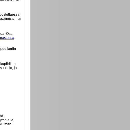
odostettaessa
ppäimistön tai
toa. Osa
anastossa
.
ppuu kortin
kapiirit on
suuksia, ja
stä
ytön alle
ai ilman.