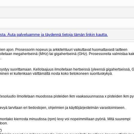
ta. Auta palveluamme ja täydennä tietoja tämän linkin kautta.
lmien ajon. Prosessorin nopeus ja arkkitehtuuri vaikuttavat huomattavasti laitteen
moitetaan megahertseinä (MHz) tai gigahertseinä (GHz). Prosessoreita valmistaa kak
.
pystyy suorittamaan. Kellotaajuus ilmoitetaan hertseissä (yleensä gigahertseissä, 
minen ei kuitenkaan välttämättä nosta koko tietokoneen suorituskykyä.
. Resoluutio ilmoitetaan muodossa pisteiden lkm vaakasuunnassa x pisteiden lkm p
vyä tarvitaan eri tiedostojen, ohjelmien ja käyttöjärjestelmän varastoimiseen.
montako kierrosta minuutissa (rpm) levy voi nopeimmillaan pyöriä. Mitä suurempi
toon.
"
)