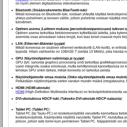
on hyvin yleinen digitaalisissa videokameroissa.
Bluetooth
(
Sisäänrakennettu BlueTooth-tuki
)
Mikäli koneessa on Bluetooth-tuki, voidaan yhteyttä käyttää tiedostojens
yhteys puhelimen ja koneen välille, jolloin puhelinta voidaan käyttää mod
tulostimen.
Optinen asema
(
Laitteen mukana (peruskokoonpanossaan) tulevan o
Optinen asema tarkoittaa tietokoneeseen kytkettävää laitetta, joka kyken
asemista osaa ainoastaan lukea levyjä, kun taas toiset osaavat myös kirjoit
LAN
(
Ethernet-liitännän tyyppi
)
Mikäli koneessa on sisäinen ethernet-verkkokortti (LAN-kortti), ei erill
tyypistä. Hitain vaihtoehto on 10BASE-T (siirtää 10 Mbit/s), joka häviää
GPU
(
Näytönohjaimen valmistaja ja tyyppi
)
GPU (lyh. sanoista graphics processing unit) tarkoittaa grafiikkaprosessor
usein integroitu osaksi emolevyä, mutta kehittyneissä kannettavissa on 
tehokas GPU onkin tärkeä, mikäli koneella on tarkoitus pelata.
Näytönohjaimelle omaa muistia
(
Onko näytönohjaimella omaa muistia (
Pelkästään näytönohjainta varten varatun muistin määrä (megatavuina, 
HDMI
(
HDMI-ulostulo
)
HDMI
(High-Definition Multimedia Interface) on teräväpiirtotelevisioita va
DVI-ulostulossa HDCP-tuki
(
Tukeeko DVI-ulostulo HDCP-salausta
)
-
Tablet PC
(
Tablet PC
)
Tablet PC (tai Taulu-PC) on kosketusnäytöllä varustettu kannettava tieto
kosketusnäytöstä. Kääntyvällä näytöllä varustettu Tablet PC muistuttaa pe
piiloon, jolloin laite toimii kuin perinteinen Tablet PC. Näppäimistö voi ol