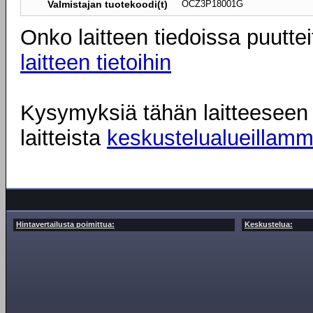
Valmistajan tuotekoodi(t)
OCZ3P18001G
Onko laitteen tiedoissa puuttei
laitteen tietoihin
Kysymyksiä tähän laitteeseen l
laitteista
keskustelualueillam
Hintavertailusta poimittua:
Keskustelua: