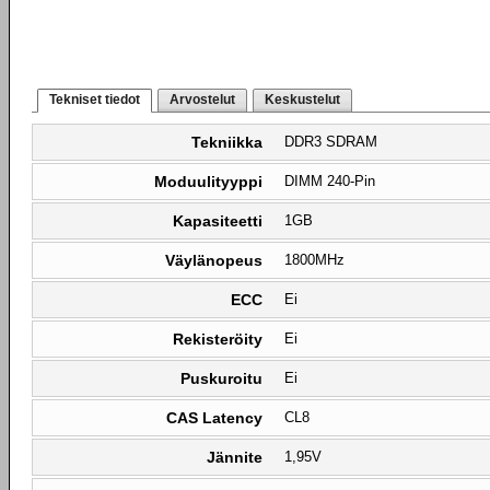
Tekniset tiedot
Arvostelut
Keskustelut
Tekniikka
DDR3 SDRAM
Moduulityyppi
DIMM 240-Pin
Kapasiteetti
1GB
Väylänopeus
1800MHz
ECC
Ei
Rekisteröity
Ei
Puskuroitu
Ei
CAS Latency
CL8
Jännite
1,95V