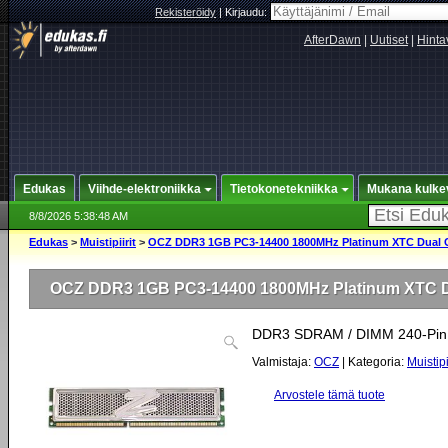
Rekisteröidy
|
Kirjaudu:
AfterDawn
|
Uutiset
|
Hinta
Edukas
Viihde-elektroniikka
Tietokonetekniikka
Mukana kulke
8/8/2026 5:38:48 AM
Edukas
>
Muistipiirit
>
OCZ DDR3 1GB PC3-14400 1800MHz Platinum XTC Dual 
OCZ DDR3 1GB PC3-14400 1800MHz Platinum XTC D
DDR3 SDRAM / DIMM 240-Pin 
Valmistaja:
OCZ
| Kategoria:
Muistipi
Arvostele tämä tuote