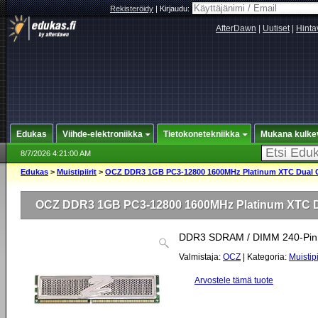
Rekisteröidy
|
Kirjaudu:
AfterDawn
|
Uutiset
|
Hinta
Edukas
Viihde-elektroniikka
Tietokonetekniikka
Mukana kulke
8/7/2026 4:21:00 AM
Edukas
>
Muistipiirit
>
OCZ DDR3 1GB PC3-12800 1600MHz Platinum XTC Dual 
OCZ DDR3 1GB PC3-12800 1600MHz Platinum XTC D
DDR3 SDRAM / DIMM 240-Pin 
Valmistaja:
OCZ
| Kategoria:
Muistipi
Arvostele tämä tuote