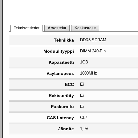
Tekniset tiedot
Arvostelut
Keskustelut
Tekniikka
DDR3 SDRAM
Moduulityyppi
DIMM 240-Pin
Kapasiteetti
1GB
Väylänopeus
1600MHz
ECC
Ei
Rekisteröity
Ei
Puskuroitu
Ei
CAS Latency
CL7
Jännite
1,9V