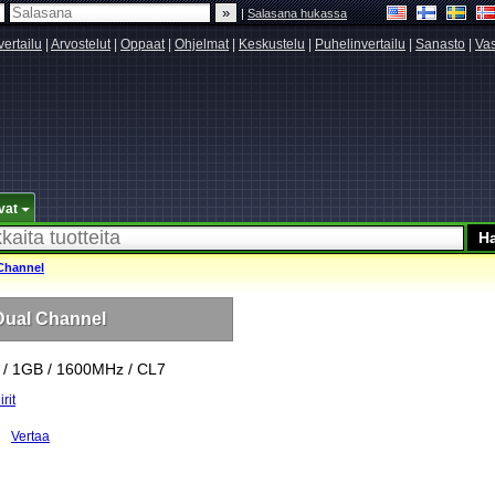
|
Salasana hukassa
vertailu
|
Arvostelut
|
Oppaat
|
Ohjelmat
|
Keskustelu
|
Puhelinvertailu
|
Sanasto
|
Vas
vat
Channel
ual Channel
/ 1GB / 1600MHz / CL7
irit
Vertaa