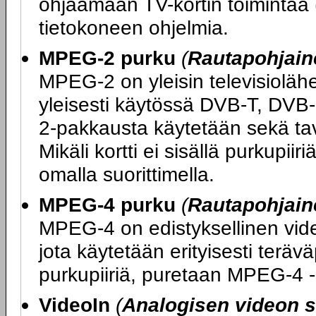
ohjaamaan TV-kortin toimintaa 
tietokoneen ohjelmia.
MPEG-2 purku
(
Rautapohjain
MPEG-2 on yleisin televisioläh
yleisesti käytössä DVB-T, DVB
2-pakkausta käytetään sekä tava
Mikäli kortti ei sisällä purkupi
omalla suorittimella.
MPEG-4 purku
(
Rautapohjain
MPEG-4 on edistyksellinen vide
jota käytetään erityisesti teräväp
purkupiiriä, puretaan MPEG-4 -s
VideoIn
(
Analogisen videon si