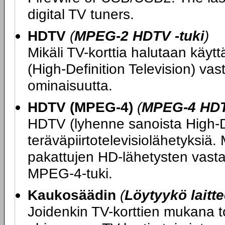
digital TV tuners.
HDTV
(
MPEG-2 HDTV -tuki
)
Mikäli TV-korttia halutaan kä
(High-Definition Television) vas
ominaisuutta.
HDTV (MPEG-4)
(
MPEG-4 HDT
HDTV (lyhenne sanoista High-Def
teräväpiirtotelevisiolähetyksiä
pakattujen HD-lähetysten vasta
MPEG-4-tuki.
Kaukosäädin
(
Löytyykö laitt
Joidenkin TV-korttien mukana t