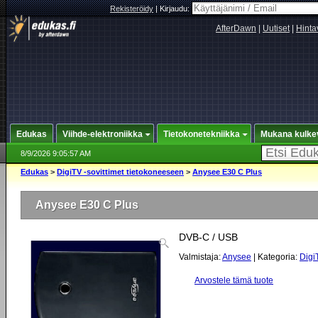
Rekisteröidy
|
Kirjaudu:
AfterDawn
|
Uutiset
|
Hinta
Edukas
Viihde-elektroniikka
Tietokonetekniikka
Mukana kulke
8/9/2026 9:05:57 AM
Edukas
>
DigiTV -sovittimet tietokoneeseen
>
Anysee E30 C Plus
Anysee E30 C Plus
DVB-C / USB
Valmistaja:
Anysee
| Kategoria:
Digi
Arvostele tämä tuote