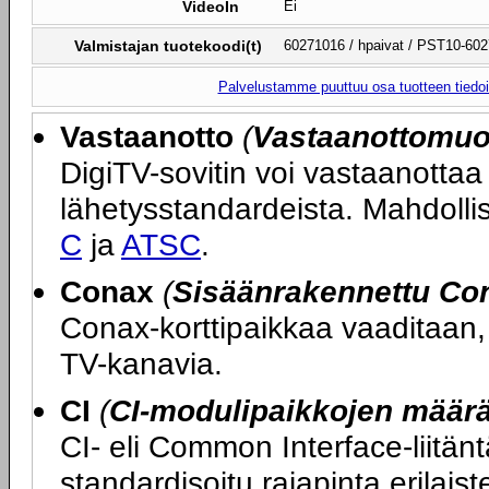
VideoIn
Ei
Valmistajan tuotekoodi(t)
60271016 / hpaivat / PST10-6
Palvelustamme puuttuu osa tuotteen tiedois
Vastaanotto
(
Vastaanottomuo
DigiTV-sovitin voi vastaanottaa 
lähetysstandardeista. Mahdolli
C
ja
ATSC
.
Conax
(
Sisäänrakennettu Con
Conax-korttipaikkaa vaaditaan, 
TV-kanavia.
CI
(
CI-modulipaikkojen määr
CI- eli Common Interface-liitänt
standardisoitu rajapinta erilai