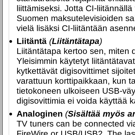
liittämiseksi. Jotta CI-liitännäll
Suomen maksutelevisioiden sala
vielä lisäksi CI-liitäntään ase
Liitäntä
(
Liitäntätapa
)
Liitäntätapa kertoo sen, miten 
Yleisimmin käytetyt liitäntätava
kytkettävät digisovittimet sijoi
varattuun korttipaikkaan, kun ta
tietokoneen ulkoiseen USB-väylä
digisovittimia ei voida käyttää 
Analoginen
(
Sisältää myös an
TV tuners can be connected vi
FireWire or USB/USB2. The last