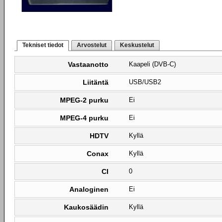
Tekniset tiedot
Arvostelut
Keskustelut
Vastaanotto
Kaapeli (DVB-C)
Liitäntä
USB/USB2
MPEG-2 purku
Ei
MPEG-4 purku
Ei
HDTV
Kyllä
Conax
Kyllä
CI
0
Analoginen
Ei
Kaukosäädin
Kyllä