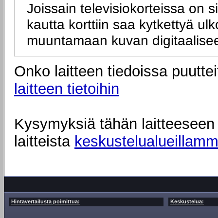
Joissain televisiokorteissa on s
kautta korttiin saa kytkettyä u
muuntamaan kuvan digitaalise
Onko laitteen tiedoissa puuttei
laitteen tietoihin
Kysymyksiä tähän laitteeseen l
laitteista
keskustelualueillam
Hintavertailusta poimittua:
Keskustelua: