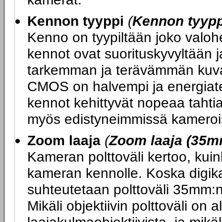
Kennon tyyppi
(
Kennon tyypp
Kenno on tyypiltään joko valo
kennot ovat suorituskyvyltään j
tarkemman ja terävämmän kuva
CMOS on halvempi ja energiat
kennot kehittyvät nopeaa tahtia
myös edistyneimmissä kameroi
Zoom laaja
(
Zoom laaja (35m
Kameran polttoväli kertoo, kuin
kameran kennolle. Koska digik
suhteutetaan polttoväli 35mm:n 
Mikäli objektiivin polttoväli o