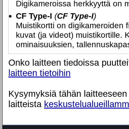
Digikameroissa herkkyyttä on m
CF Type-I
(
CF Type-I
)
Muistikortti on digikameroiden f
kuvat (ja videot) muistikortille.
ominaisuuksien, tallennuskapas
Onko laitteen tiedoissa puuttei
laitteen tietoihin
Kysymyksiä tähän laitteeseen l
laitteista
keskustelualueillam