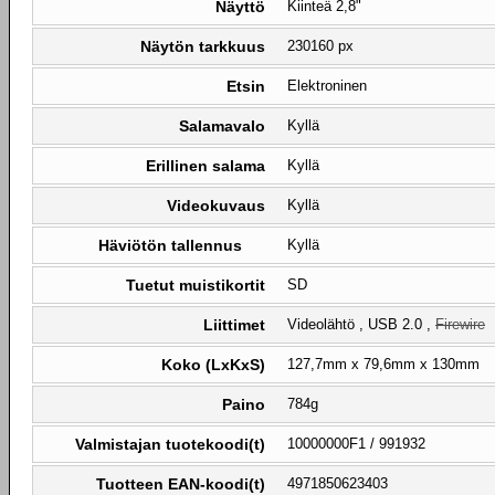
Näyttö
Kiinteä 2,8"
Näytön tarkkuus
230160 px
Etsin
Elektroninen
Salamavalo
Kyllä
Erillinen salama
Kyllä
Videokuvaus
Kyllä
Häviötön tallennus
Kyllä
Tuetut muistikortit
SD
Liittimet
Videolähtö , USB 2.0 ,
Firewire
Koko (LxKxS)
127,7mm x 79,6mm x 130mm
Paino
784g
Valmistajan tuotekoodi(t)
10000000F1 / 991932
Tuotteen EAN-koodi(t)
4971850623403