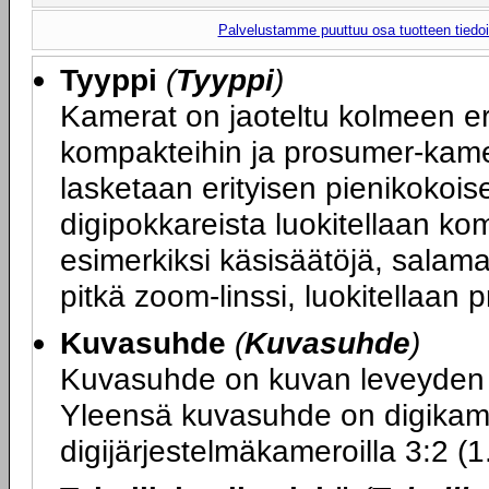
Palvelustamme puuttuu osa tuotteen tiedois
Tyyppi
(
Tyyppi
)
Kamerat on jaoteltu kolmeen er
kompakteihin ja prosumer-kamer
lasketaan erityisen pienikokois
digipokkareista luokitellaan ko
esimerkiksi käsisäätöjä, sala
pitkä zoom-linssi, luokitellaan
Kuvasuhde
(
Kuvasuhde
)
Kuvasuhde on kuvan leveyden 
Yleensä kuvasuhde on digikamer
digijärjestelmäkameroilla 3:2 (1