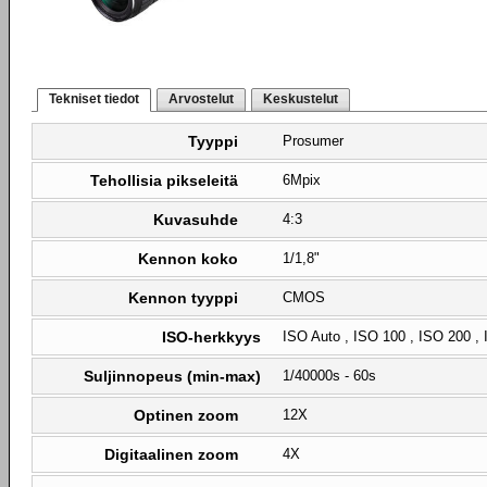
Tekniset tiedot
Arvostelut
Keskustelut
Tyyppi
Prosumer
Tehollisia pikseleitä
6Mpix
Kuvasuhde
4:3
Kennon koko
1/1,8"
Kennon tyyppi
CMOS
ISO-herkkyys
ISO Auto , ISO 100 , ISO 200 ,
Suljinnopeus (min-max)
1/40000s - 60s
Optinen zoom
12X
Digitaalinen zoom
4X