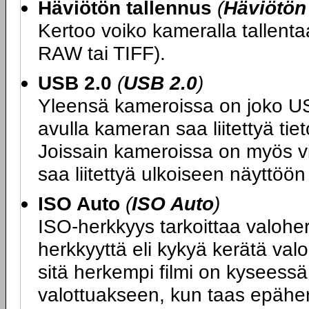
Häviötön tallennus
(
Häviötön
Kertoo voiko kameralla tallen
RAW tai TIFF).
USB 2.0
(
USB 2.0
)
Yleensä kameroissa on joko USB 
avulla kameran saa liitettyä ti
Joissain kameroissa on myös vide
saa liitettyä ulkoiseen näyttöön
ISO Auto
(
ISO Auto
)
ISO-herkkyys tarkoittaa valoher
herkkyyttä eli kykyä kerätä va
sitä herkempi filmi on kyseess
valottuakseen, kun taas epäher