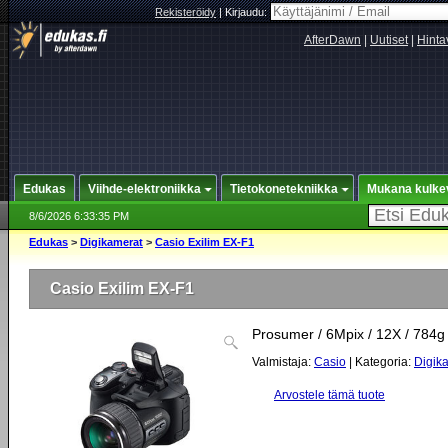
Rekisteröidy
|
Kirjaudu:
AfterDawn
|
Uutiset
|
Hinta
Edukas
Viihde-elektroniikka
Tietokonetekniikka
Mukana kulke
8/6/2026 6:33:35 PM
Edukas
>
Digikamerat
>
Casio Exilim EX-F1
Casio Exilim EX-F1
Prosumer / 6Mpix / 12X / 784g
Valmistaja:
Casio
| Kategoria:
Digik
Arvostele tämä tuote