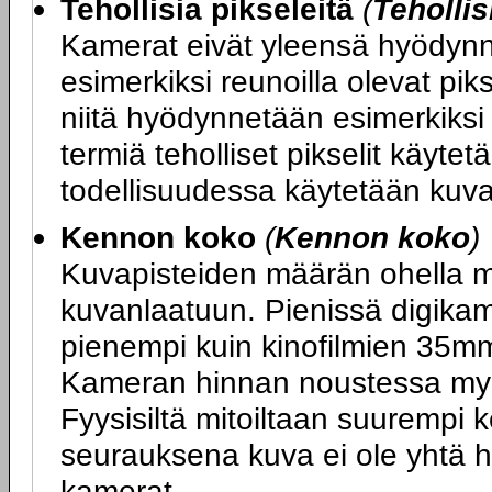
Tehollisia pikseleitä
(
Tehollis
Kamerat eivät yleensä hyödynnä
esimerkiksi reunoilla olevat piks
niitä hyödynnetään esimerkiksi
termiä teholliset pikselit käyte
todellisuudessa käytetään kuv
Kennon koko
(
Kennon koko
)
Kuvapisteiden määrän ohella m
kuvanlaatuun. Pienissä digika
pienempi kuin kinofilmien 35m
Kameran hinnan noustessa my
Fyysisiltä mitoiltaan suurempi
seurauksena kuva ei ole yhtä h
kamerat.