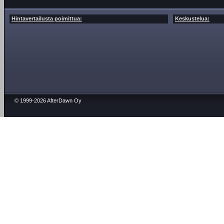
Hintavertailusta poimittua:
Keskustelua:
© 1999-2026 AfterDawn Oy