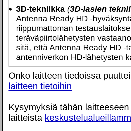
3D-tekniikka
(
3D-lasien tekni
Antenna Ready HD -hyväksyntä ta
riippumattoman testauslaitokse
teräväpiirtolähetysten vastaano
sitä, että Antenna Ready HD -tarr
antenniverkon HD-lähetysten k
Onko laitteen tiedoissa puuttei
laitteen tietoihin
Kysymyksiä tähän laitteeseen l
laitteista
keskustelualueillam