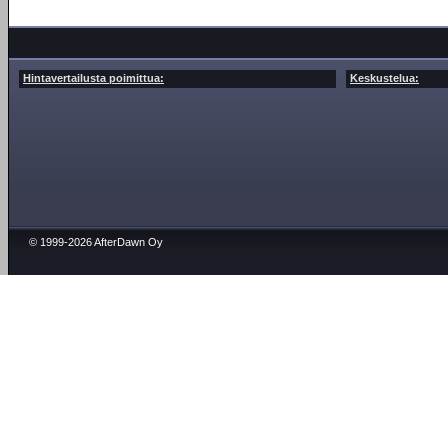
Hintavertailusta poimittua:
Keskustelua:
© 1999-2026 AfterDawn Oy