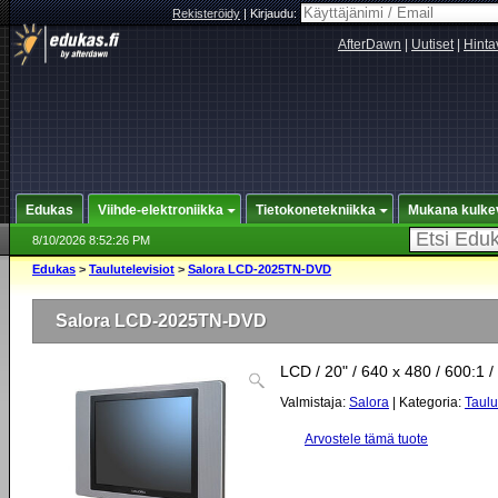
Rekisteröidy
|
Kirjaudu:
AfterDawn
|
Uutiset
|
Hinta
Edukas
Viihde-elektroniikka
Tietokonetekniikka
Mukana kulke
8/10/2026 8:52:26 PM
Edukas
>
Taulutelevisiot
>
Salora LCD-2025TN-DVD
Salora LCD-2025TN-DVD
LCD / 20" / 640 x 480 / 600:1 /
Valmistaja:
Salora
| Kategoria:
Taulu
Arvostele tämä tuote