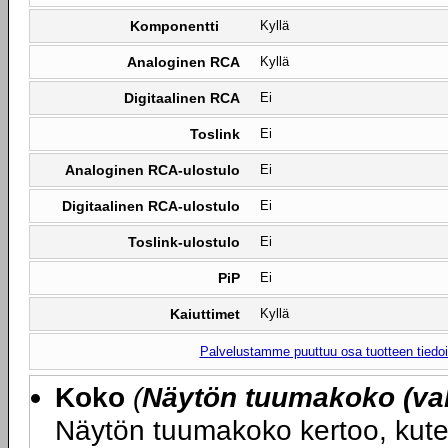
Komponentti
Kyllä
Analoginen RCA
Kyllä
Digitaalinen RCA
Ei
Toslink
Ei
Analoginen RCA-ulostulo
Ei
Digitaalinen RCA-ulostulo
Ei
Toslink-ulostulo
Ei
PiP
Ei
Kaiuttimet
Kyllä
Palvelustamme puuttuu osa tuotteen tiedois
Koko
(
Näytön tuumakoko (val
Näytön tuumakoko kertoo, kute