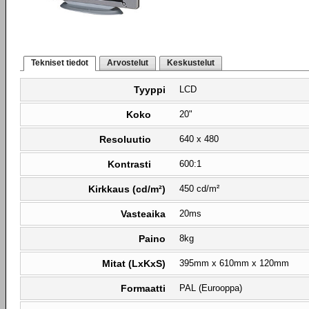
Tekniset tiedot
Arvostelut
Keskustelut
Tyyppi
LCD
Koko
20"
Resoluutio
640 x 480
Kontrasti
600:1
Kirkkaus (cd/m²)
450 cd/m²
Vasteaika
20ms
Paino
8kg
Mitat (LxKxS)
395mm x 610mm x 120mm
Formaatti
PAL (Eurooppa)