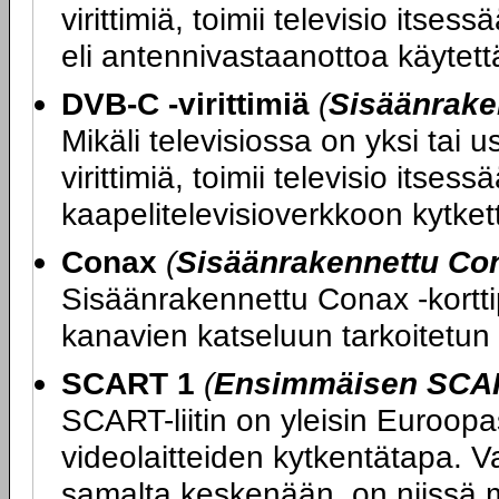
virittimiä, toimii televisio its
eli antennivastaanottoa käytettäe
DVB-C -virittimiä
(
Sisäänrake
Mikäli televisiossa on yksi tai
virittimiä, toimii televisio itse
kaapelitelevisioverkkoon kytketty
Conax
(
Sisäänrakennettu Con
Sisäänrakennettu Conax -kortti
kanavien katseluun tarkoitetun 
SCART 1
(
Ensimmäisen SCART
SCART-liitin on yleisin Euroopas
videolaitteiden kytkentätapa. V
samalta keskenään, on niissä m