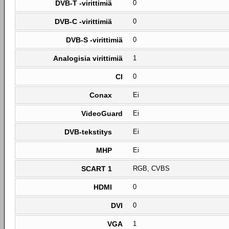
DVB-T -virittimiä
0
DVB-C -virittimiä
0
DVB-S -virittimiä
0
Analogisia virittimiä
1
CI
0
Conax
Ei
VideoGuard
Ei
DVB-tekstitys
Ei
MHP
Ei
SCART 1
RGB, CVBS
HDMI
0
DVI
0
VGA
1