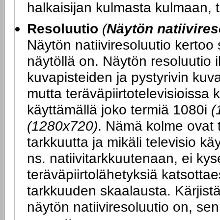
halkaisijan kulmasta kulmaan, 
Resoluutio
(
Näytön natiivires
Näytön natiiviresoluutio kertoo
näytöllä on. Näytön resoluutio 
kuvapisteiden ja pystyrivin ku
mutta teräväpiirtotelevisioissa 
käyttämällä joko termiä 1080i
(
(1280x720)
. Nämä kolme ovat t
tarkkuutta ja mikäli televisio k
ns. natiivitarkkuutenaan, ei kys
teräväpiirtolähetyksiä katsott
tarkkuuden skaalausta. Kärjist
näytön natiiviresoluutio on, se