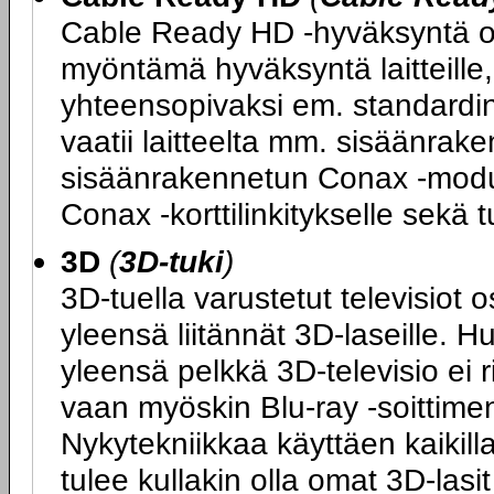
Cable Ready HD -hyväksyntä on
myöntämä hyväksyntä laitteille, 
yhteensopivaksi em. standard
vaatii laitteelta mm. sisäänrake
sisäänrakennetun Conax -moduul
Conax -korttilinkitykselle sek
3D
(
3D-tuki
)
3D-tuella varustetut televisiot 
yleensä liitännät 3D-laseille. H
yleensä pelkkä 3D-televisio ei 
vaan myöskin Blu-ray -soittimen
Nykytekniikkaa käyttäen kaikilla
tulee kullakin olla omat 3D-las