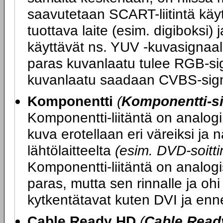
saavutetaan SCART-liitintä kä
tuottava laite (esim. digiboksi) 
käyttävät ns. YUV -kuvasignaali
paras kuvanlaatu tulee RGB-sig
kuvanlaatu saadaan CVBS-sign
Komponentti
(
Komponentti-si
Komponentti-liitäntä on analogi
kuva erotellaan eri väreiksi ja
lähtölaitteelta
(esim. DVD-soittim
Komponentti-liitäntä on analogi
paras, mutta sen rinnalle ja ohi
kytkentätavat kuten DVI ja enn
Cable Ready HD
(
Cable Read