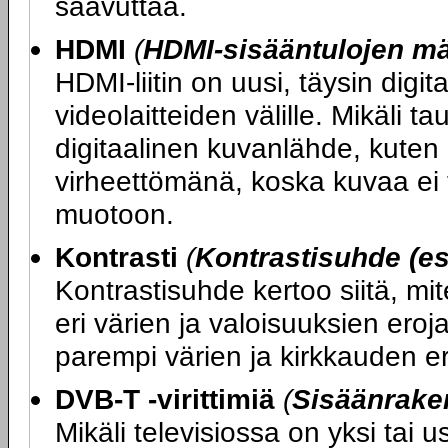
saavuttaa.
HDMI
(
HDMI-sisääntulojen m
HDMI-liitin on uusi, täysin digit
videolaitteiden välille. Mikäli ta
digitaalinen kuvanlähde, kuten 
virheettömänä, koska kuvaa ei t
muotoon.
Kontrasti
(
Kontrastisuhde (es
Kontrastisuhde kertoo siitä, mi
eri värien ja valoisuuksien ero
parempi värien ja kirkkauden er
DVB-T -virittimiä
(
Sisäänraken
Mikäli televisiossa on yksi tai