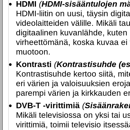
HDMI
(
HDMI-sisääntulojen m
HDMI-liitin on uusi, täysin digit
videolaitteiden välille. Mikäli ta
digitaalinen kuvanlähde, kuten 
virheettömänä, koska kuvaa ei t
muotoon.
Kontrasti
(
Kontrastisuhde (es
Kontrastisuhde kertoo siitä, mi
eri värien ja valoisuuksien ero
parempi värien ja kirkkauden er
DVB-T -virittimiä
(
Sisäänraken
Mikäli televisiossa on yksi tai
virittimiä, toimii televisio its