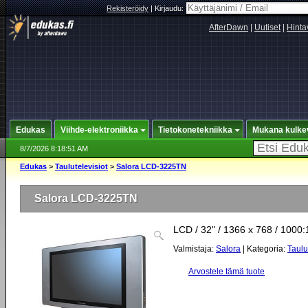
Rekisteröidy
|
Kirjaudu:
AfterDawn
|
Uutiset
|
Hinta
Edukas
Viihde-elektroniikka
Tietokonetekniikka
Mukana kulke
8/7/2026 8:18:51 AM
Edukas
>
Taulutelevisiot
>
Salora LCD-3225TN
Salora LCD-3225TN
LCD / 32" / 1366 x 768 / 1000:
Valmistaja:
Salora
| Kategoria:
Taulu
Arvostele tämä tuote