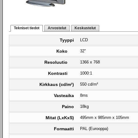
Tekniset tiedot
Arvostelut
Keskustelut
Tyyppi
LCD
Koko
32"
Resoluutio
1366 x 768
Kontrasti
1000:1
Kirkkaus (cd/m²)
550 cd/m²
Vasteaika
8ms
Paino
18kg
Mitat (LxKxS)
495mm x 985mm x 105mm
Formaatti
PAL (Eurooppa)