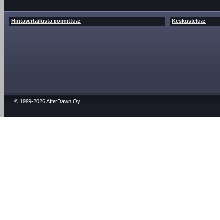
Hintavertailusta poimittua:
Keskustelua:
© 1999-2026 AfterDawn Oy