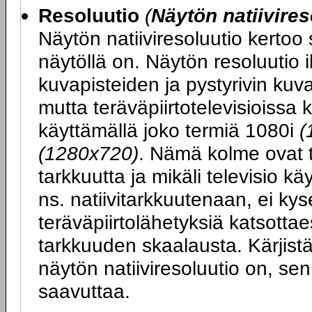
Resoluutio
(
Näytön natiivires
Näytön natiiviresoluutio kertoo
näytöllä on. Näytön resoluutio 
kuvapisteiden ja pystyrivin ku
mutta teräväpiirtotelevisioissa 
käyttämällä joko termiä 1080i
(
(1280x720)
. Nämä kolme ovat t
tarkkuutta ja mikäli televisio k
ns. natiivitarkkuutenaan, ei kys
teräväpiirtolähetyksiä katsott
tarkkuuden skaalausta. Kärjist
näytön natiiviresoluutio on, se
saavuttaa.