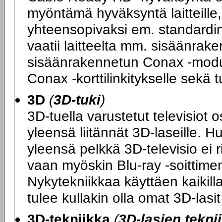
myöntämä hyväksyntä laitteille, 
yhteensopivaksi em. standard
vaatii laitteelta mm. sisäänrake
sisäänrakennetun Conax -moduul
Conax -korttilinkitykselle sek
3D
(
3D-tuki
)
3D-tuella varustetut televisiot 
yleensä liitännät 3D-laseille. H
yleensä pelkkä 3D-televisio ei 
vaan myöskin Blu-ray -soittimen
Nykytekniikkaa käyttäen kaikilla
tulee kullakin olla omat 3D-las
3D-tekniikka
(
3D-lasien tekni