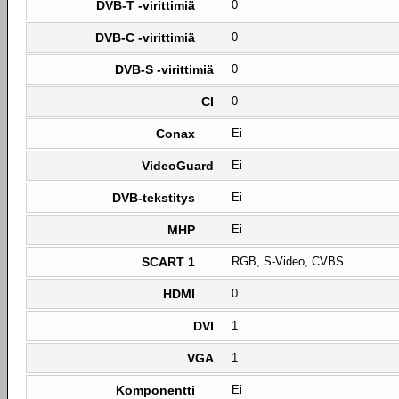
DVB-T -virittimiä
0
DVB-C -virittimiä
0
DVB-S -virittimiä
0
CI
0
Conax
Ei
VideoGuard
Ei
DVB-tekstitys
Ei
MHP
Ei
SCART 1
RGB, S-Video, CVBS
HDMI
0
DVI
1
VGA
1
Komponentti
Ei