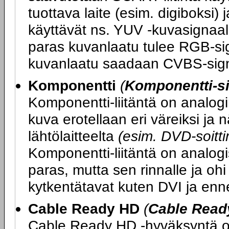
tuottava laite (esim. digiboksi) 
käyttävät ns. YUV -kuvasignaali
paras kuvanlaatu tulee RGB-sig
kuvanlaatu saadaan CVBS-sign
Komponentti
(
Komponentti-si
Komponentti-liitäntä on analogi
kuva erotellaan eri väreiksi ja
lähtölaitteelta
(esim. DVD-soittim
Komponentti-liitäntä on analogi
paras, mutta sen rinnalle ja ohi
kytkentätavat kuten DVI ja enn
Cable Ready HD
(
Cable Read
Cable Ready HD -hyväksyntä on