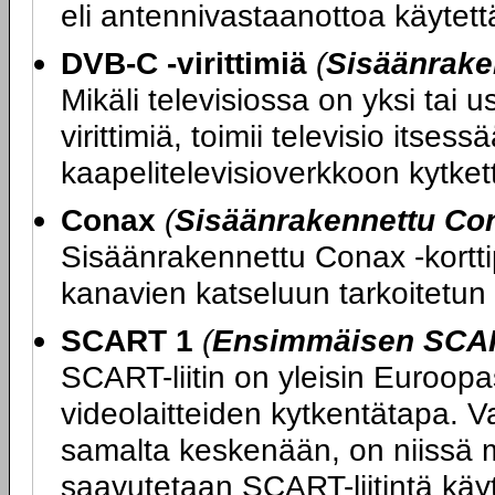
eli antennivastaanottoa käytettäe
DVB-C -virittimiä
(
Sisäänrake
Mikäli televisiossa on yksi tai
virittimiä, toimii televisio itse
kaapelitelevisioverkkoon kytketty
Conax
(
Sisäänrakennettu Con
Sisäänrakennettu Conax -kortti
kanavien katseluun tarkoitetun 
SCART 1
(
Ensimmäisen SCART
SCART-liitin on yleisin Euroopas
videolaitteiden kytkentätapa. V
samalta keskenään, on niissä m
saavutetaan SCART-liitintä kä