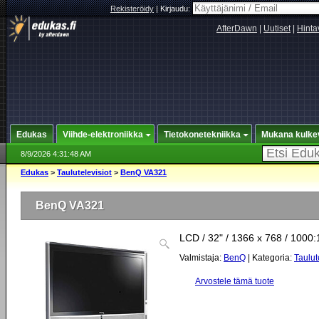
Rekisteröidy
|
Kirjaudu:
AfterDawn
|
Uutiset
|
Hinta
Edukas
Viihde-elektroniikka
Tietokonetekniikka
Mukana kulke
8/9/2026 4:31:48 AM
Edukas
>
Taulutelevisiot
>
BenQ VA321
BenQ VA321
LCD / 32" / 1366 x 768 / 1000:
Valmistaja:
BenQ
| Kategoria:
Taulut
Arvostele tämä tuote