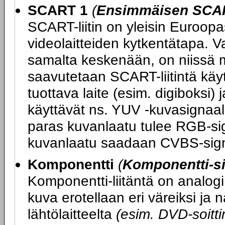
SCART 1
(
Ensimmäisen SCART
SCART-liitin on yleisin Euroopas
videolaitteiden kytkentätapa. V
samalta keskenään, on niissä m
saavutetaan SCART-liitintä kä
tuottava laite (esim. digiboksi) 
käyttävät ns. YUV -kuvasignaali
paras kuvanlaatu tulee RGB-sig
kuvanlaatu saadaan CVBS-sign
Komponentti
(
Komponentti-si
Komponentti-liitäntä on analogi
kuva erotellaan eri väreiksi ja
lähtölaitteelta
(esim. DVD-soittim