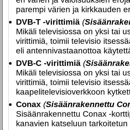
parempi värien ja kirkkauden er
DVB-T -virittimiä
(
Sisäänraken
Mikäli televisiossa on yksi tai
virittimiä, toimii televisio its
eli antennivastaanottoa käytettäe
DVB-C -virittimiä
(
Sisäänrake
Mikäli televisiossa on yksi tai
virittimiä, toimii televisio itse
kaapelitelevisioverkkoon kytketty
Conax
(
Sisäänrakennettu Con
Sisäänrakennettu Conax -kortti
kanavien katseluun tarkoitetun 