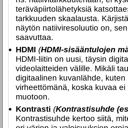
teräväpiirtolähetyksiä katsott
tarkkuuden skaalausta. Kärjist
näytön natiiviresoluutio on, se
saavuttaa.
HDMI
(
HDMI-sisääntulojen m
HDMI-liitin on uusi, täysin digit
videolaitteiden välille. Mikäli ta
digitaalinen kuvanlähde, kuten 
virheettömänä, koska kuvaa ei t
muotoon.
Kontrasti
(
Kontrastisuhde (es
Kontrastisuhde kertoo siitä, mi
eri värien ja valoisuuksien ero