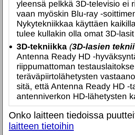
yleensä pelkkä 3D-televisio ei 
vaan myöskin Blu-ray -soittimen
Nykytekniikkaa käyttäen kaikilla
tulee kullakin olla omat 3D-las
3D-tekniikka
(
3D-lasien tekni
Antenna Ready HD -hyväksyntä ta
riippumattoman testauslaitokse
teräväpiirtolähetysten vastaano
sitä, että Antenna Ready HD -tarr
antenniverkon HD-lähetysten k
Onko laitteen tiedoissa puuttei
laitteen tietoihin