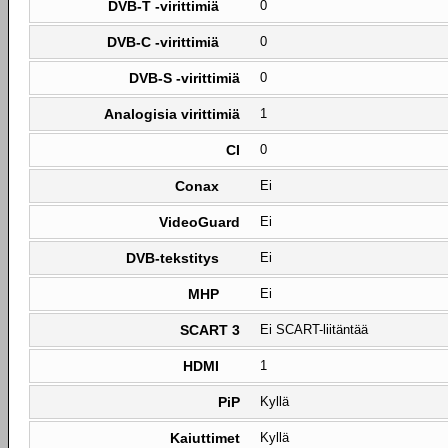
DVB-T -virittimiä
0
DVB-C -virittimiä
0
DVB-S -virittimiä
0
Analogisia virittimiä
1
CI
0
Conax
Ei
VideoGuard
Ei
DVB-tekstitys
Ei
MHP
Ei
SCART 3
Ei SCART-liitäntää
HDMI
1
PiP
Kyllä
Kaiuttimet
Kyllä