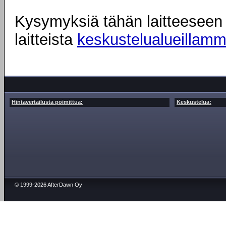
Kysymyksiä tähän laitteeseen l
laitteista
keskustelualueillam
Hintavertailusta poimittua:
Keskustelua:
© 1999-2026 AfterDawn Oy