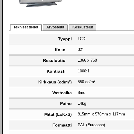
Tekniset tiedot
Arvostelut
Keskustelut
Tyyppi
LCD
Koko
32"
Resoluutio
1366 x 768
Kontrasti
1000:1
Kirkkaus (cd/m²)
550 cd/m²
Vasteaika
8ms
Paino
14kg
Mitat (LxKxS)
815mm x 576mm x 117mm
Formaatti
PAL (Eurooppa)