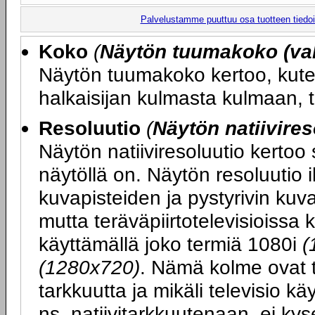
Palvelustamme puuttuu osa tuotteen tiedois
Koko
(
Näytön tuumakoko (val
Näytön tuumakoko kertoo, kute
halkaisijan kulmasta kulmaan, 
Resoluutio
(
Näytön natiivires
Näytön natiiviresoluutio kertoo
näytöllä on. Näytön resoluutio 
kuvapisteiden ja pystyrivin ku
mutta teräväpiirtotelevisioissa 
käyttämällä joko termiä 1080i
(
(1280x720)
. Nämä kolme ovat t
tarkkuutta ja mikäli televisio k
ns. natiivitarkkuutenaan, ei kys