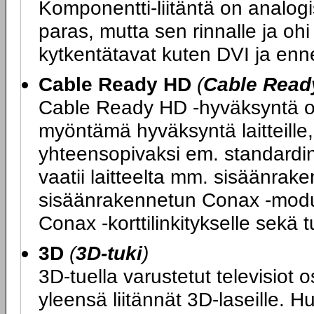
Komponentti-liitäntä on analogi
paras, mutta sen rinnalle ja ohi
kytkentätavat kuten DVI ja enn
Cable Ready HD
(
Cable Read
Cable Ready HD -hyväksyntä on
myöntämä hyväksyntä laitteille, 
yhteensopivaksi em. standard
vaatii laitteelta mm. sisäänrake
sisäänrakennetun Conax -moduul
Conax -korttilinkitykselle sek
3D
(
3D-tuki
)
3D-tuella varustetut televisiot 
yleensä liitännät 3D-laseille. H