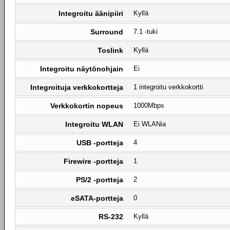
Integroitu äänipiiri
Kyllä
Surround
7.1 -tuki
Toslink
Kyllä
Integroitu näytönohjain
Ei
Integroituja verkkokortteja
1 integroitu verkkokortti
Verkkokortin nopeus
1000Mbps
Integroitu WLAN
Ei WLANia
USB -portteja
4
Firewire -portteja
1
PS/2 -portteja
2
eSATA-portteja
0
RS-232
Kyllä