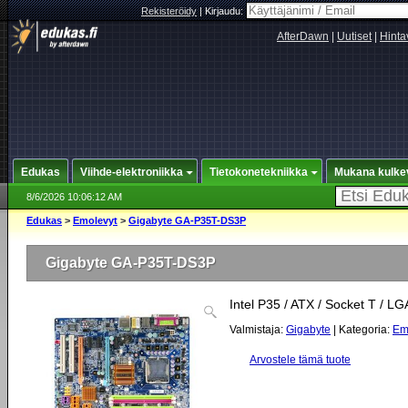
Rekisteröidy
|
Kirjaudu:
AfterDawn
|
Uutiset
|
Hinta
Edukas
Viihde-elektroniikka
Tietokonetekniikka
Mukana kulke
8/6/2026 10:06:12 AM
Edukas
>
Emolevyt
>
Gigabyte GA-P35T-DS3P
Gigabyte GA-P35T-DS3P
Intel P35 / ATX / Socket T / L
Valmistaja:
Gigabyte
| Kategoria:
Em
Arvostele tämä tuote