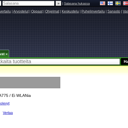
|
Salasana hukassa
vertailu
|
Arvostelut
|
Oppaat
|
Ohjelmat
|
Keskustelu
|
Puhelinvertailu
|
Sanasto
|
Vas
vat
GA775 / Ei WLANia
olevyt
Vertaa