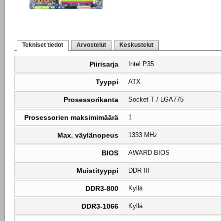
Tekniset tiedot
Arvostelut
Keskustelut
Piirisarja
Intel P35
Tyyppi
ATX
Prosessorikanta
Socket T / LGA775
Prosessorien maksimimäärä
1
Max. väylänopeus
1333 MHz
BIOS
AWARD BIOS
Muistityyppi
DDR III
DDR3-800
Kyllä
DDR3-1066
Kyllä