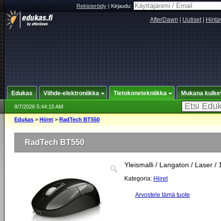
Rekisteröidy
|
Kirjaudu:
AfterDawn
|
Uutiset
|
Hinta
Edukas
Viihde-elektroniikka
Tietokonetekniikka
Mukana kulke
8/7/2026 5:44:15 AM
Edukas
>
Hiiret
>
RadTech BT550
RadTech BT550
Yleismalli / Langaton / Laser /
Kategoria:
Hiiret
Arvostele tämä tuote