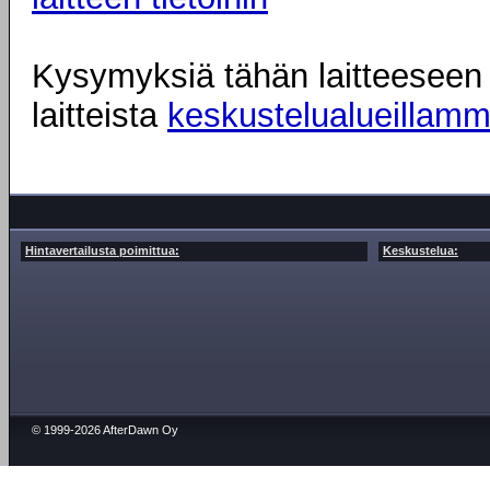
Kysymyksiä tähän laitteeseen l
laitteista
keskustelualueillam
Hintavertailusta poimittua:
Keskustelua:
© 1999-2026 AfterDawn Oy