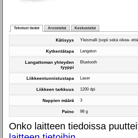
Tekniset tiedot
Arvostelut
Keskustelut
Kätisyys
Yleismalli (sopii sekä oikea- että
Kytkentätapa
Langaton
Langattoman yhteyden
Bluetooth
tyyppi
Liikkeentunnistustapa
Laser
Liikkeen tarkkuus
1200 dpi
Nappien määrä
3
Paino
98 g
Onko laitteen tiedoissa puuttei
laitteen tietoihin