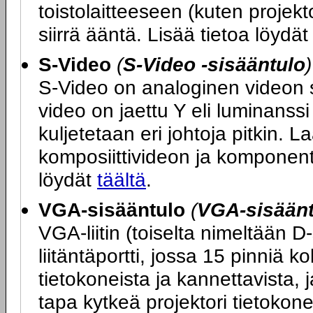
toistolaitteeseen (kuten projekt
siirrä ääntä. Lisää tietoa löydä
S-Video
(
S-Video -sisääntulo
)
S-Video on analoginen videon sii
video on jaettu Y eli luminanssi 
kuljetetaan eri johtoja pitkin. L
komposiittivideon ja komponent
löydät
täältä
.
VGA-sisääntulo
(
VGA-sisääntu
VGA-liitin (toiselta nimeltään D
liitäntäportti, jossa 15 pinniä ko
tietokoneista ja kannettavista, 
tapa kytkeä projektori tietokon