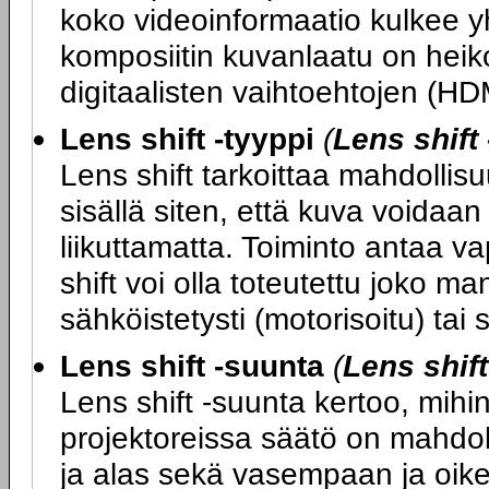
koko videoinformaatio kulkee y
komposiitin kuvanlaatu on hei
digitaalisten vaihtoehtojen (HD
Lens shift -tyyppi
(
Lens shift 
Lens shift tarkoittaa mahdollisuu
sisällä siten, että kuva voidaan
liikuttamatta. Toiminto antaa va
shift voi olla toteutettu joko ma
sähköistetysti (motorisoitu) tai
Lens shift -suunta
(
Lens shif
Lens shift -suunta kertoo, mihin
projektoreissa säätö on mahdol
ja alas sekä vasempaan ja oikea