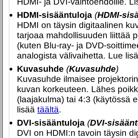
HDMI- ja DVI-vaihtoehdoille. L
HDMI-sisääntuloja
(
HDMI-sis
HDMI on täysin digitaalinen ku
tarjoaa mahdollisuuden liittää 
(kuten Blu-ray- ja DVD-soittimee
analogista välivaihetta. Lue li
Kuvasuhde
(
Kuvasuhde
)
Kuvasuhde ilmaisee projektori
kuvan korkeuteen. Lähes poikk
(laajakulma) tai 4:3 (käytössä e
lisää
täältä
.
DVI-sisääntuloja
(
DVI-sisäänt
DVI on HDMI:n tavoin täysin dig