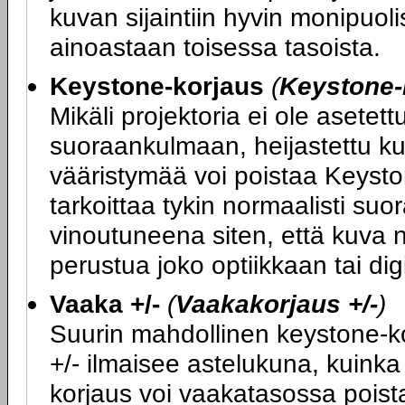
kuvan sijaintiin hyvin monipuoli
ainoastaan toisessa tasoista.
Keystone-korjaus
(
Keystone-
Mikäli projektoria ei ole asete
suoraankulmaan, heijastettu ku
vääristymää voi poistaa Keysto
tarkoittaa tykin normaalisti su
vinoutuneena siten, että kuva n
perustua joko optiikkaan tai di
Vaaka +/-
(
Vaakakorjaus +/-
)
Suurin mahdollinen keystone-kor
+/- ilmaisee astelukuna, kuink
korjaus voi vaakatasossa poist