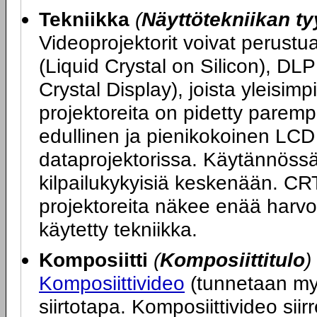
Tekniikka
(
Näyttötekniikan ty
Videoprojektorit voivat perustu
(Liquid Crystal on Silicon), DLP
Crystal Display), joista yleisi
projektoreita on pidetty parem
edullinen ja pienikokoinen LCD
dataprojektorissa. Käytännöss
kilpailukykyisiä keskenään. CR
projektoreita näkee enää harv
käytetty tekniikka.
Komposiitti
(
Komposiittitulo
)
Komposiittivideo
(tunnetaan my
siirtotapa. Komposiittivideo si