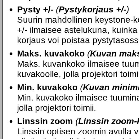
Pysty +/-
(
Pystykorjaus +/-
)
Suurin mahdollinen keystone-kor
+/- ilmaisee astelukuna, kuink
korjaus voi poistaa pystytasoss
Maks. kuvakoko
(
Kuvan mak
Maks. kuvankoko ilmaisee tuumi
kuvakoolle, jolla projektori toimi
Min. kuvakoko
(
Kuvan minim
Min. kuvakoko ilmaisee tuumina 
jolla projektori toimii.
Linssin zoom
(
Linssin zoom-
Linssin optisen zoomin avulla 