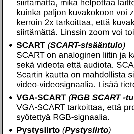
siirtämättä, mikä helpottaa lait
kuinka paljon kuvakokoon voi z
kerroin 2x tarkoittaa, että kuv
siirtämättä. Linssin zoom voi to
SCART
(
SCART-sisääntulo
)
SCART on analoginen liitin ja k
sekä videota että audiota. SCA
Scartin kautta on mahdollista si
video-videosignaalia. Lisää ti
VGA-SCART
(
RGB SCART -tuk
VGA-SCART tarkoittaa, että proj
syötettyä RGB-signaalia.
Pystysiirto
(
Pystysiirto
)