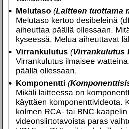
Melutaso
(
Laitteen tuottama 
Melutaso kertoo desibeleinä (d
aiheuttaa päällä ollessaan. Mitä
kyseessä. Melua aiheuttavat läh
Virrankulutus
(
Virrankulutus
Virrankulutus ilmaisee watteina,
päällä ollessaan.
Komponentti
(
Komponenttisi
Mikäli laitteessa on komponentt
käyttäen komponenttivideota. K
kolmen RCA- tai BNC-kaapelin 
videonsiirtotavoista paras vaihto