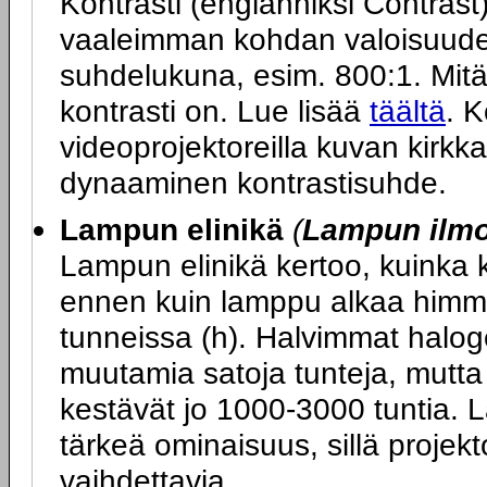
Kontrasti (englanniksi Contras
vaaleimman kohdan valoisuuden
suhdelukuna, esim. 800:1. Mit
kontrasti on. Lue lisää
täältä
. K
videoprojektoreilla kuvan kirkk
dynaaminen kontrastisuhde.
Lampun elinikä
(
Lampun ilmoi
Lampun elinikä kertoo, kuinka 
ennen kuin lamppu alkaa himme
tunneissa (h). Halvimmat halog
muutamia satoja tunteja, mutt
kestävät jo 1000-3000 tuntia. 
tärkeä ominaisuus, sillä projekt
vaihdettavia.