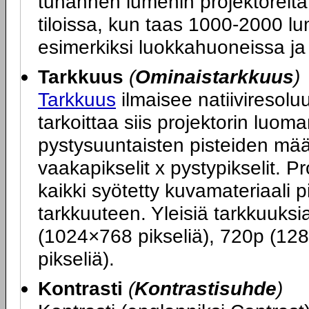
tuhannen lumenin projektoreita
tiloissa, kun taas 1000-2000 lum
esimerkiksi luokkahuoneissa ja 
Tarkkuus
(
Ominaistarkkuus
)
Tarkkuus
ilmaisee natiiviresoluu
tarkoittaa siis projektorin luo
pystysuuntaisten pisteiden mä
vaakapikselit x pystypikselit. P
kaikki syötetty kuvamateriaali 
tarkkuuteen. Yleisiä tarkkuuks
(1024×768 pikseliä), 720p (12
pikseliä).
Kontrasti
(
Kontrastisuhde
)