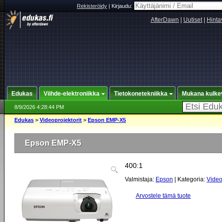
Rekisteröidy
|
Kirjaudu:
AfterDawn
|
Uutiset
|
Hinta
Edukas
Viihde-elektroniikka
Tietokonetekniikka
Mukana kulke
8/9/2026 4:28:44 PM
Edukas
>
Videoprojektorit
>
Epson EMP-X5
Epson EMP-X5
400:1
Valmistaja:
Epson
| Kategoria:
Video
Arvostele tämä tuote