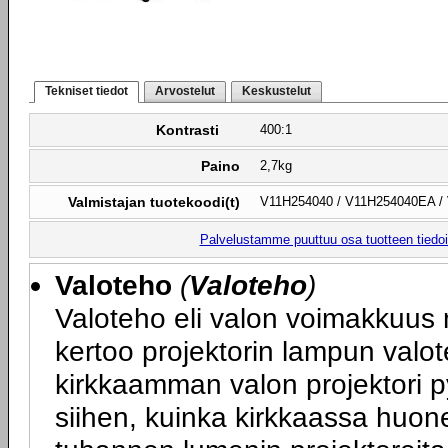
Tekniset tiedot
Arvostelut
Keskustelut
Kontrasti
400:1
Paino
2,7kg
Valmistajan tuotekoodi(t)
V11H254040 / V11H254040EA /
Palvelustamme puuttuu osa tuotteen tiedois
Valoteho
(
Valoteho
)
Valoteho eli valon voimakkuus 
kertoo projektorin lampun valot
kirkkaamman valon projektori p
siihen, kuinka kirkkaassa huone