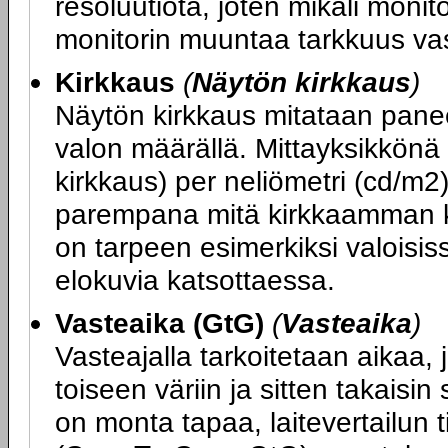
resoluutiota, joten mikäli monit
monitorin muuntaa tarkkuus va
Kirkkaus
(
Näytön kirkkaus
)
Näytön kirkkaus mitataan panee
valon määrällä. Mittayksikkönä
kirkkaus) per neliömetri (cd/m2
parempana mitä kirkkaamman k
on tarpeen esimerkiksi valoisiss
elokuvia katsottaessa.
Vasteaika (GtG)
(
Vasteaika
)
Vasteajalla tarkoitetaan aikaa, j
toiseen väriin ja sitten takais
on monta tapaa, laitevertailun 