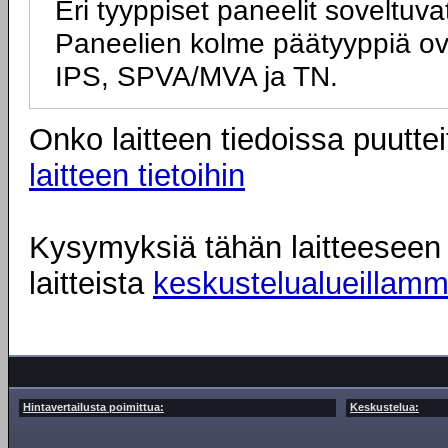
Eri tyyppiset paneelit soveltuva
Paneelien kolme päätyyppiä ov
IPS, SPVA/MVA ja TN.
Onko laitteen tiedoissa puuttei
laitteen tietoihin
Kysymyksiä tähän laitteeseen l
laitteista
keskustelualueillam
Hintavertailusta poimittua:
Keskustelua: