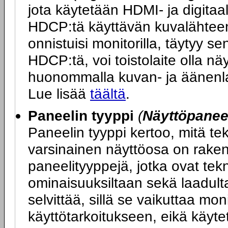
jota käytetään HDMI- ja digitaa
HDCP:tä käyttävän kuvalähteen 
onnistuisi monitorilla, täytyy s
HDCP:tä, voi toistolaite olla n
huonommalla kuvan- ja äänenlaa
Lue lisää
täältä
.
Paneelin tyyppi
(
Näyttöpaneel
Paneelin tyyppi kertoo, mitä t
varsinainen näyttöosa on rakenn
paneelityyppejä, jotka ovat tek
ominaisuuksiltaan sekä laadulta
selvittää, sillä se vaikuttaa mo
käyttötarkoitukseen, eikä käyte