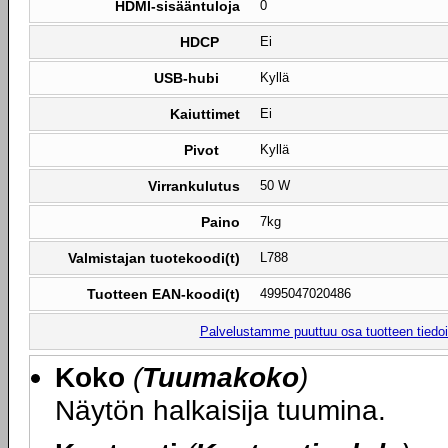
HDMI-sisääntuloja
0
HDCP
Ei
USB-hubi
Kyllä
Kaiuttimet
Ei
Pivot
Kyllä
Virrankulutus
50 W
Paino
7kg
Valmistajan tuotekoodi(t)
L788
Tuotteen EAN-koodi(t)
4995047020486
Palvelustamme puuttuu osa tuotteen tiedois
Koko
(
Tuumakoko
)
Näytön halkaisija tuumina.