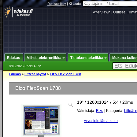
Rekisteröidy
|
Kirjaudu:
AfterDawn
|
Uutiset
|
Hinta
Edukas
Viihde-elektroniikka
Tietokonetekniikka
Mukana kulke
8/10/2026 6:59:14 PM
Edukas
>
Litteät näytöt
>
Eizo FlexScan L788
Eizo FlexScan L788
19" / 1280x1024 / 5:4 / 20ms
Valmistaja:
Eizo
| Kategoria:
Litteät 
Arvostele tämä tuote