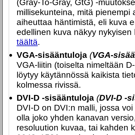
(Gray-To-Gray, GtG) -muutokse
millisekunteina, mitä pienempi 
aiheuttaa häntimistä, eli kuva ei
edellinen kuva näkyy nykyisen
täältä
.
VGA-sisääntuloja
(
VGA-sisää
VGA-liitin (toiselta nimeltään D
löytyy käytännössä kaikista tie
kolmessa rivissä.
DVI-D -sisääntuloja
(
DVI-D -s
DVI-D on DVI:n malli, jossa voi 
olla joko yhden kanavan versio
resoluution kuvaa, tai kahden 