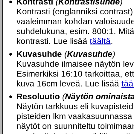
Kontrasti
(
Kontrastisuhde
)
Kontrasti (englanniksi contras
vaaleimman kohdan valoisuuden
suhdelukuna, esim. 800:1. Mit
kontrasti. Lue lisää
täältä
.
Kuvasuhde
(
Kuvasuhde
)
Kuvasuhde ilmaisee näytön le
Esimerkiksi 16:10 tarkoittaa, ett
kuva 16cm leveä. Lue lisää
tää
Resoluutio
(
Näytön ominaist
Näytön tarkkuus eli kuvapiste
pisteiden lkm vaakasuunnassa x
näytöt on suunniteltu toimimaa