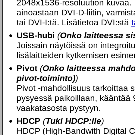
2048x1536-resoluution kuvaa. M
ainoastaan DVI-D-liitin, varmista
tai DVI-I:tä. Lisätietoa DVI:stä
t
USB-hubi
(
Onko laitteessa s
Joissain näytöissä on integroi
lisälaitteiden kytkemisen esime
Pivot
(
Onko laitteessa mahdol
pivot-toiminto)
)
Pivot -mahdollisuus tarkoittaa s
pysyessä paikoillaan, kääntää 9
vaakatasosta pystyyn.
HDCP
(
Tuki HDCP:lle
)
HDCP (High-Bandwith Digital 