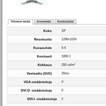
Tekniset tiedot
Arvostelut
Keskustelut
Koko
19"
Resoluutio
1280x1024
Kuvasuhde
5:4
Kontrasti
1000:1
Kirkkaus
250 cd/m²
Vasteaika (GtG)
20ms
VGA-sisääntuloja
0
DVI-D -sisääntuloja
0
DVI-I -sisääntuloja
2