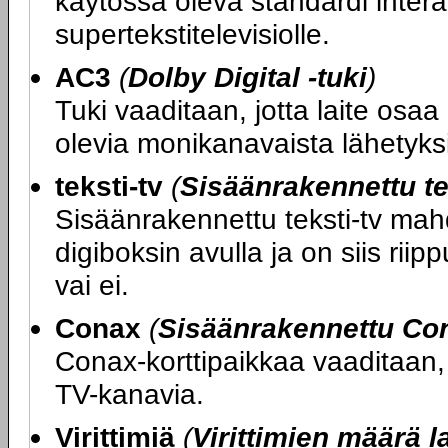
käytössä oleva standardi interakt
supertekstitelevisiolle.
AC3
(
Dolby Digital -tuki
)
Tuki vaaditaan, jotta laite osa
olevia monikanavaista lähetyks
teksti-tv
(
Sisäänrakennettu te
Sisäänrakennettu teksti-tv mahd
digiboksin avulla ja on siis riip
vai ei.
Conax
(
Sisäänrakennettu Con
Conax-korttipaikkaa vaaditaan, 
TV-kanavia.
Virittimiä
(
Virittimien määrä l