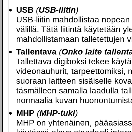
USB
(
USB-liitin
)
USB-liitin mahdollistaa nopean 
välillä. Tätä liitintä käytetään 
mahdollistamaan talletettujen vi
Tallentava
(
Onko laite tallen
Tallettava digiboksi tekee käyt
videonauhurit, tarpeettomiksi, 
suoraan laitteen sisäiselle koval
täsmälleen samalla laadulla tal
normaalia kuvan huonontumista
MHP
(
MHP-tuki
)
MHP on yhtenäinen, pääasias