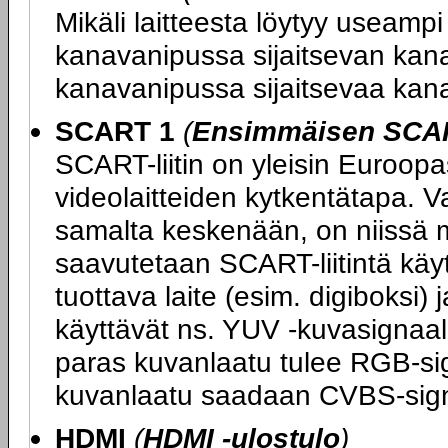
Mikäli laitteesta löytyy useampi 
kanavanipussa sijaitsevan kan
kanavanipussa sijaitsevaa kan
SCART 1
(
Ensimmäisen SCART
SCART-liitin on yleisin Euroopas
videolaitteiden kytkentätapa. V
samalta keskenään, on niissä m
saavutetaan SCART-liitintä kä
tuottava laite (esim. digiboksi) 
käyttävät ns. YUV -kuvasignaali
paras kuvanlaatu tulee RGB-sig
kuvanlaatu saadaan CVBS-sign
HDMI
(
HDMI -ulostulo
)