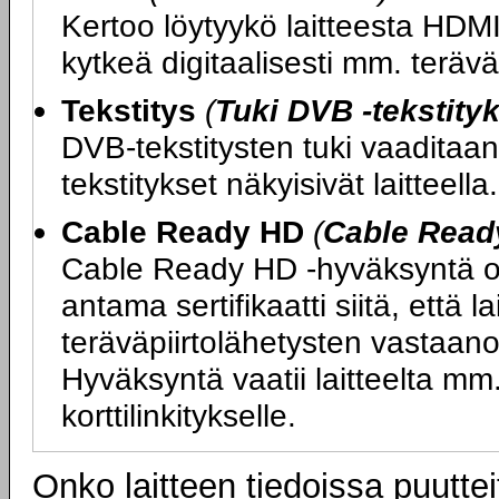
Kertoo löytyykö laitteesta HDMI-
kytkeä digitaalisesti mm. teräväp
Tekstitys
(
Tuki DVB -tekstityk
DVB-tekstitysten tuki vaaditaan,
tekstitykset näkyisivät laitteella.
Cable Ready HD
(
Cable Read
Cable Ready HD -hyväksyntä on
antama sertifikaatti siitä, että l
teräväpiirtolähetysten vastaano
Hyväksyntä vaatii laitteelta 
korttilinkitykselle.
Onko laitteen tiedoissa puuttei