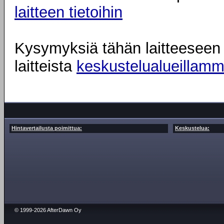
laitteen tietoihin
Kysymyksiä tähän laitteeseen l
laitteista
keskustelualueillam
Hintavertailusta poimittua:
Keskustelua:
© 1999-2026 AfterDawn Oy