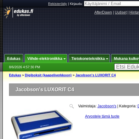
Rekisteröidy
|
Kirjaudu:
AfterDawn
|
Uutiset
|
Hinta
Edukas
Viihde-elektroniikka
Tietokonetekniikka
Mukana kulke
8/6/2026 4:57:30 PM
Edukas
>
Digiboksit (kaapeliverkkoon)
>
Jacobson's LUXORIT C4
Jacobson's LUXORIT C4
Valmistaja:
Jacobson's
| Kategoria:
Arvostele tämä tuote