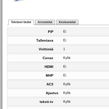
Tekniset tiedot
Arvostelut
Keskustelut
PiP
Ei
Tallentava
Ei
Virittimiä
1
Conax
Kyllä
HDMI
Ei
MHP
Ei
AC3
Kyllä
Ajastus
Kyllä
teksti-tv
Kyllä