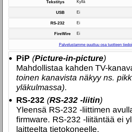
Tekstitys
Kyllä
USB
Ei
RS-232
Ei
FireWire
Ei
Palvelustamme puuttuu osa tuotteen tiedois
PiP
(
Picture-in-picture
)
Mahdollistaa kahden TV-kanav
toinen kanavista näkyy ns. p
yläkulmassa)
.
RS-232
(
RS-232 -liitin
)
Yleensä RS-232 -liittimen avull
firmware. RS-232 -liitäntää ei y
laitteelta tietokoneelle.