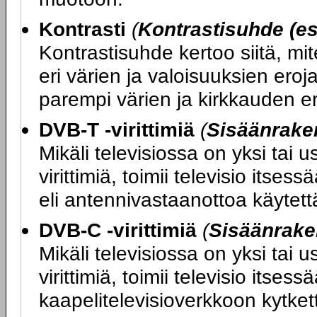
Kontrasti
(
Kontrastisuhde (es
Kontrastisuhde kertoo siitä, mi
eri värien ja valoisuuksien ero
parempi värien ja kirkkauden er
DVB-T -virittimiä
(
Sisäänraken
Mikäli televisiossa on yksi tai
virittimiä, toimii televisio its
eli antennivastaanottoa käytettäe
DVB-C -virittimiä
(
Sisäänrake
Mikäli televisiossa on yksi tai
virittimiä, toimii televisio itse
kaapelitelevisioverkkoon kytketty