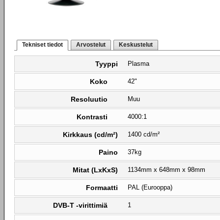
Tekniset tiedot
Arvostelut
Keskustelut
Tyyppi
Plasma
Koko
42"
Resoluutio
Muu
Kontrasti
4000:1
Kirkkaus (cd/m²)
1400 cd/m²
Paino
37kg
Mitat (LxKxS)
1134mm x 648mm x 98mm
Formaatti
PAL (Eurooppa)
DVB-T -virittimiä
1