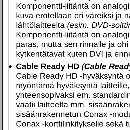
Komponentti-liitäntä on analogi
kuva erotellaan eri väreiksi ja
lähtölaitteelta
(esim. DVD-soittim
Komponentti-liitäntä on analogi
paras, mutta sen rinnalle ja ohi
kytkentätavat kuten DVI ja enn
Cable Ready HD
(
Cable Read
Cable Ready HD -hyväksyntä on
myöntämä hyväksyntä laitteille, 
yhteensopivaksi em. standard
vaatii laitteelta mm. sisäänrake
sisäänrakennetun Conax -moduul
Conax -korttilinkitykselle sek