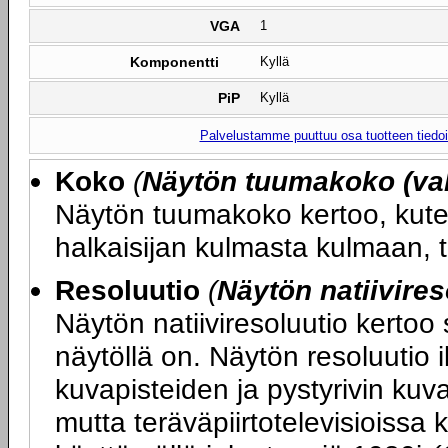
VGA
1
Komponentti
Kyllä
PiP
Kyllä
Palvelustamme puuttuu osa tuotteen tiedois
Koko
(
Näytön tuumakoko (val
Näytön tuumakoko kertoo, kute
halkaisijan kulmasta kulmaan, 
Resoluutio
(
Näytön natiivires
Näytön natiiviresoluutio kertoo
näytöllä on. Näytön resoluutio 
kuvapisteiden ja pystyrivin ku
mutta teräväpiirtotelevisioissa 