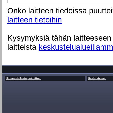
Onko laitteen tiedoissa puuttei
laitteen tietoihin
Kysymyksiä tähän laitteeseen l
laitteista
keskustelualueillam
Hintavertailusta poimittua:
Keskustelua: