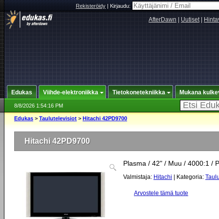
Rekisteröidy
|
Kirjaudu:
AfterDawn
|
Uutiset
|
Hinta
Edukas
Viihde-elektroniikka
Tietokonetekniikka
Mukana kulke
8/8/2026 1:54:16 PM
Edukas
>
Taulutelevisiot
>
Hitachi 42PD9700
Hitachi 42PD9700
Plasma / 42" / Muu / 4000:1 / 
Valmistaja:
Hitachi
| Kategoria:
Taulu
Arvostele tämä tuote