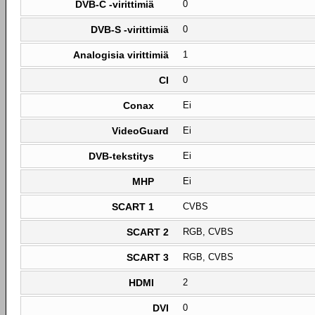
DVB-C -virittimiä
0
DVB-S -virittimiä
0
Analogisia virittimiä
1
CI
0
Conax
Ei
VideoGuard
Ei
DVB-tekstitys
Ei
MHP
Ei
SCART 1
CVBS
SCART 2
RGB, CVBS
SCART 3
RGB, CVBS
HDMI
2
DVI
0