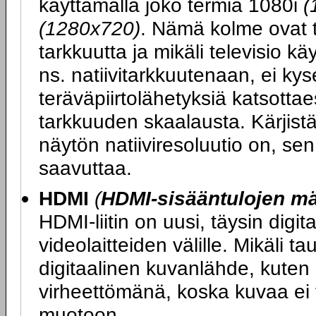
käyttämällä joko termiä 1080i
(
(1280x720)
. Nämä kolme ovat t
tarkkuutta ja mikäli televisio k
ns. natiivitarkkuutenaan, ei kys
teräväpiirtolähetyksiä katsott
tarkkuuden skaalausta. Kärjist
näytön natiiviresoluutio on, se
saavuttaa.
HDMI
(
HDMI-sisääntulojen m
HDMI-liitin on uusi, täysin digit
videolaitteiden välille. Mikäli ta
digitaalinen kuvanlähde, kuten 
virheettömänä, koska kuvaa ei t
muotoon.