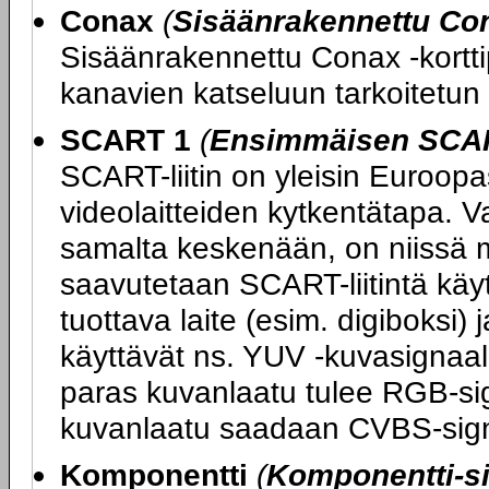
Conax
(
Sisäänrakennettu Con
Sisäänrakennettu Conax -kortti
kanavien katseluun tarkoitetun 
SCART 1
(
Ensimmäisen SCART
SCART-liitin on yleisin Euroopas
videolaitteiden kytkentätapa. V
samalta keskenään, on niissä m
saavutetaan SCART-liitintä kä
tuottava laite (esim. digiboksi) 
käyttävät ns. YUV -kuvasignaali
paras kuvanlaatu tulee RGB-sig
kuvanlaatu saadaan CVBS-sign
Komponentti
(
Komponentti-si