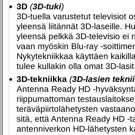
3D
(
3D-tuki
)
3D-tuella varustetut televisiot 
yleensä liitännät 3D-laseille. H
yleensä pelkkä 3D-televisio ei 
vaan myöskin Blu-ray -soittimen
Nykytekniikkaa käyttäen kaikilla
tulee kullakin olla omat 3D-las
3D-tekniikka
(
3D-lasien tekni
Antenna Ready HD -hyväksyntä ta
riippumattoman testauslaitokse
teräväpiirtolähetysten vastaano
sitä, että Antenna Ready HD -tarr
antenniverkon HD-lähetysten k