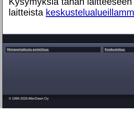
Kysymyksiä tähän laitteeseen l
laitteista
keskustelualueillam
Hintavertailusta poimittua:
Keskustelua:
© 1999-2026 AfterDawn Oy