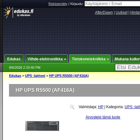
Rekisteröidy
|
Kirjaudu:
AfterDawn
|
Uutiset
|
Hinta
Edukas
Viihde-elektroniikka
Tietokonetekniikka
Mukana kulke
8/6/2026 2:33:40 PM
Edukas
>
UPS -laitteet
>
HP UPS R5500 (AF416A)
HP UPS R5500 (AF416A)
Valmistaja:
HP
| Kategoria:
UPS -lait
Arvostele tämä tuote