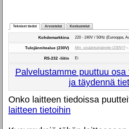
Tekniset tiedot
Arvostelut
Keskustelut
Kohdemarkkina
220 - 240V / 50Hz (Eurooppa, Aus
Tulojännitealue (230V)
Min. sisääntulojännite (230V)?
-
RS-232 -liitin
Ei
Palvelustamme puuttuu osa t
ja täydennä tie
Onko laitteen tiedoissa puuttei
laitteen tietoihin