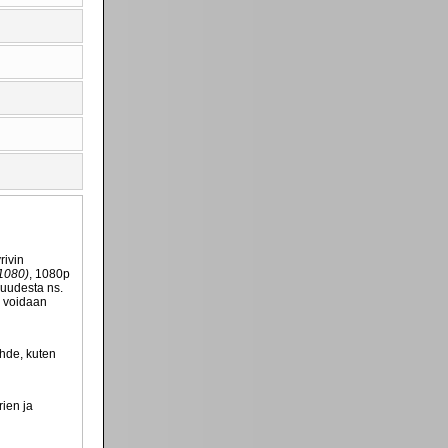
rivin
1080)
, 1080p
kuudesta ns.
n voidaan
ähde, kuten
rien ja