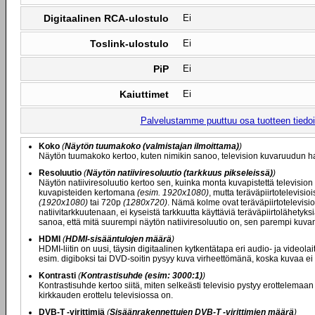
Digitaalinen RCA-ulostulo
Ei
Toslink-ulostulo
Ei
PiP
Ei
Kaiuttimet
Ei
Palvelustamme puuttuu osa tuotteen tiedois
Koko
(
Näytön tuumakoko (valmistajan ilmoittama)
)
Näytön tuumakoko kertoo, kuten nimikin sanoo, television kuvaruudun ha
Resoluutio
(
Näytön natiiviresoluutio (tarkkuus pikseleissä)
)
Näytön natiiviresoluutio kertoo sen, kuinka monta kuvapistettä television
kuvapisteiden kertomana
(esim. 1920x1080)
, mutta teräväpiirtotelevisi
(1920x1080)
tai 720p
(1280x720)
. Nämä kolme ovat teräväpiirtotelevisio
natiivitarkkuutenaan, ei kyseistä tarkkuutta käyttäviä teräväpiirtolähety
sanoa, että mitä suurempi näytön natiiviresoluutio on, sen parempi kuvan
HDMI
(
HDMI-sisääntulojen määrä
)
HDMI-liitin on uusi, täysin digitaalinen kytkentätapa eri audio- ja videolai
esim. digiboksi tai DVD-soitin pysyy kuva virheettömänä, koska kuvaa ei
Kontrasti
(
Kontrastisuhde (esim: 3000:1)
)
Kontrastisuhde kertoo siitä, miten selkeästi televisio pystyy erottelemaa
kirkkauden erottelu televisiossa on.
DVB-T -virittimiä
(
Sisäänrakennettujen DVB-T -virittimien määrä
)