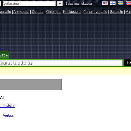
|
Salasana hukassa
vertailu
|
Arvostelut
|
Oppaat
|
Ohjelmat
|
Keskustelu
|
Puhelinvertailu
|
Sanasto
|
Vas
vat
PAL
televisiot
Vertaa