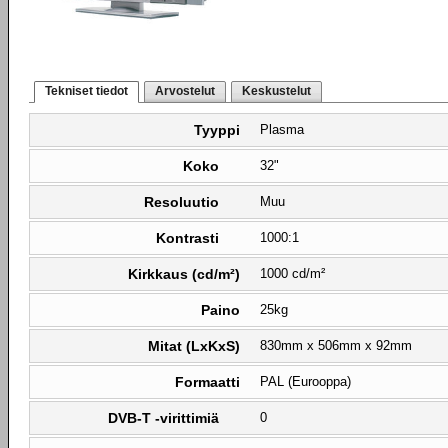
Tekniset tiedot
Arvostelut
Keskustelut
Tyyppi
Plasma
Koko
32"
Resoluutio
Muu
Kontrasti
1000:1
Kirkkaus (cd/m²)
1000 cd/m²
Paino
25kg
Mitat (LxKxS)
830mm x 506mm x 92mm
Formaatti
PAL (Eurooppa)
DVB-T -virittimiä
0