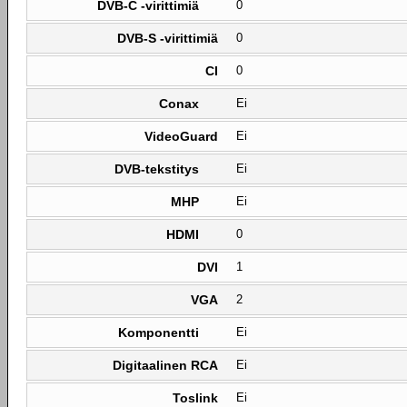
DVB-C -virittimiä
0
DVB-S -virittimiä
0
CI
0
Conax
Ei
VideoGuard
Ei
DVB-tekstitys
Ei
MHP
Ei
HDMI
0
DVI
1
VGA
2
Komponentti
Ei
Digitaalinen RCA
Ei
Toslink
Ei