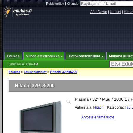
Rekisteröidy
|
Kirjaudu:
AfterDawn
|
Uutiset
|
Hinta
Edukas
Viihde-elektroniikka
Tietokonetekniikka
Mukana kulke
8/8/2026 4:38:04 AM
Edukas
>
Taulutelevisiot
>
Hitachi 32PD5200
Hitachi 32PD5200
Plasma / 32" / Muu / 1000:1 / 
Valmistaja:
Hitachi
| Kategoria:
Taulu
Arvostele tämä tuote