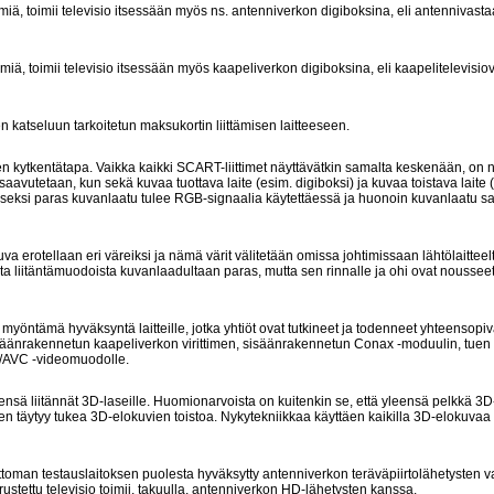
imiä, toimii televisio itsessään myös ns. antenniverkon digiboksina, eli antennivast
imiä, toimii televisio itsessään myös kaapeliverkon digiboksina, eli kaapelitelevisi
 katseluun tarkoitetun maksukortin liittämisen laitteeseen.
den kytkentätapa. Vaikka kaikki SCART-liittimet näyttävätkin samalta keskenään, on n
aavutetaan, kun sekä kuvaa tuottava laite (esim. digiboksi) ja kuvaa toistava laite 
 toiseksi paras kuvanlaatu tulee RGB-signaalia käytettäessä ja huonoin kuvanlaatu
va erotellaan eri väreiksi ja nämä värit välitetään omissa johtimissaan lähtölaittee
ta liitäntämuodoista kuvanlaadultaan paras, mutta sen rinnalle ja ohi ovat nousseet
öntämä hyväksyntä laitteille, jotka yhtiöt ovat tutkineet ja todenneet yhteensopi
isäänrakennetun kaapeliverkon virittimen, sisäänrakennetun Conax -moduulin, tuen
-4/AVC -videomuodolle.
leensä liitännät 3D-laseille. Huomionarvoista on kuitenkin se, että yleensä pelkkä 3D-
men täytyy tukea 3D-elokuvien toistoa. Nykytekniikkaa käyttäen kaikilla 3D-elokuvaa
attoman testauslaitoksen puolesta hyväksytty antenniverkon teräväpiirtolähetysten 
rustettu televisio toimii, takuulla, antenniverkon HD-lähetysten kanssa.