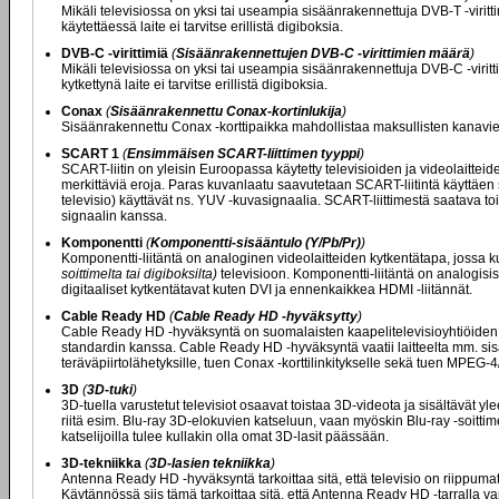
Mikäli televisiossa on yksi tai useampia sisäänrakennettuja DVB-T -viritt
käytettäessä laite ei tarvitse erillistä digiboksia.
DVB-C -virittimiä
(
Sisäänrakennettujen DVB-C -virittimien määrä
)
Mikäli televisiossa on yksi tai useampia sisäänrakennettuja DVB-C -viritt
kytkettynä laite ei tarvitse erillistä digiboksia.
Conax
(
Sisäänrakennettu Conax-kortinlukija
)
Sisäänrakennettu Conax -korttipaikka mahdollistaa maksullisten kanavien
SCART 1
(
Ensimmäisen SCART-liittimen tyyppi
)
SCART-liitin on yleisin Euroopassa käytetty televisioiden ja videolaittei
merkittäviä eroja. Paras kuvanlaatu saavutetaan SCART-liitintä käyttäen s
televisio) käyttävät ns. YUV -kuvasignaalia. SCART-liittimestä saatava
signaalin kanssa.
Komponentti
(
Komponentti-sisääntulo (Y/Pb/Pr)
)
Komponentti-liitäntä on analoginen videolaitteiden kytkentätapa, jossa ku
soittimelta tai digiboksilta)
televisioon. Komponentti-liitäntä on analogisis
digitaaliset kytkentätavat kuten DVI ja ennenkaikkea HDMI -liitännät.
Cable Ready HD
(
Cable Ready HD -hyväksytty
)
Cable Ready HD -hyväksyntä on suomalaisten kaapelitelevisioyhtiöiden my
standardin kanssa. Cable Ready HD -hyväksyntä vaatii laitteelta mm. s
teräväpiirtolähetyksille, tuen Conax -korttilinkitykselle sekä tuen MPEG
3D
(
3D-tuki
)
3D-tuella varustetut televisiot osaavat toistaa 3D-videota ja sisältävät y
riitä esim. Blu-ray 3D-elokuvien katseluun, vaan myöskin Blu-ray -soitti
katselijoilla tulee kullakin olla omat 3D-lasit päässään.
3D-tekniikka
(
3D-lasien tekniikka
)
Antenna Ready HD -hyväksyntä tarkoittaa sitä, että televisio on riippum
Käytännössä siis tämä tarkoittaa sitä, että Antenna Ready HD -tarralla va