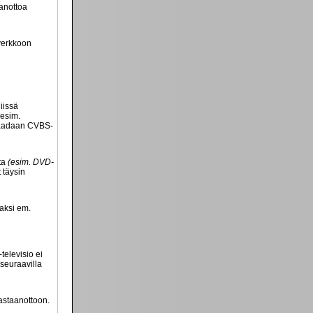
aanottoa
overkkoon
iissä
(esim.
 saadaan CVBS-
lta
(esim. DVD-
 täysin
vaksi em.
televisio ei
 seuraavilla
vastaanottoon.