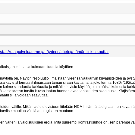
ta. Auta palveluamme ja täydennä tietoja tämän linkin kautta.
lkaisijan kulmasta kulmaan, tuumia käyttäen.
 näytöllä on. Näytön resoluutio ilmaistaan yleensä vaakarivin kuvapisteiden ja pysty
oissa käytetyt formaatit ilmaistaan tämän sijaan käyttämällä joko termiä 1080i
(1920x
n kolme standardia tarkkuutta ja mikäli televisio käyttää jotain näistä kolmesta tark
ksiä katsottaessa tarvita kuvan laatua huonontavaa tarkkuuden skaalausta. Kärjistäe
laatu sillä voidaan saavuttaa.
tteiden välille. Mikäli taulutelevisioon liitetään HDMI-liitännällä digitaalinen kuvanl
 tarvitse muuttaa välillä analogiseen muotoon.
n eri värien ja valoisuuksien eroja. Mitä suurempi kontrastisuhde on, sen parempi vä