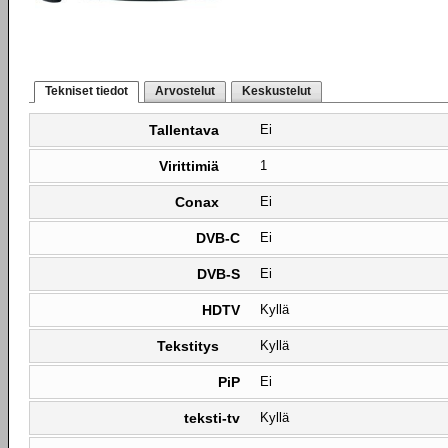
Tekniset tiedot
Arvostelut
Keskustelut
Tallentava
Ei
Virittimiä
1
Conax
Ei
DVB-C
Ei
DVB-S
Ei
HDTV
Kyllä
Tekstitys
Kyllä
PiP
Ei
teksti-tv
Kyllä