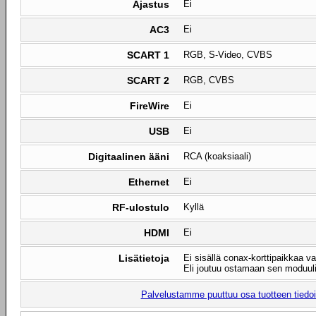
Ajastus
Ei
AC3
Ei
SCART 1
RGB, S-Video, CVBS
SCART 2
RGB, CVBS
FireWire
Ei
USB
Ei
Digitaalinen ääni
RCA (koaksiaali)
Ethernet
Ei
RF-ulostulo
Kyllä
HDMI
Ei
Lisätietoja
Ei sisällä conax-korttipaikkaa va
Eli joutuu ostamaan sen moduuli
Palvelustamme puuttuu osa tuotteen tiedois