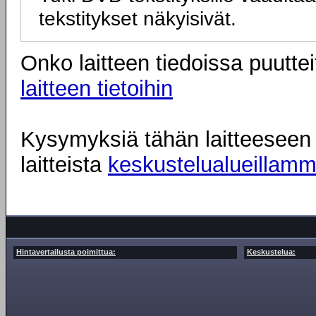
tekstitykset näkyisivät.
Onko laitteen tiedoissa puuttei
laitteen tietoihin
Kysymyksiä tähän laitteeseen l
laitteista
keskustelualueillam
Hintavertailusta poimittua:
Keskustelua: