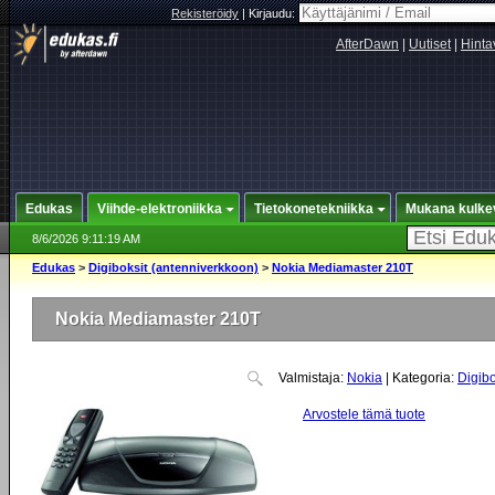
Rekisteröidy
|
Kirjaudu:
AfterDawn
|
Uutiset
|
Hinta
Edukas
Viihde-elektroniikka
Tietokonetekniikka
Mukana kulke
8/6/2026 9:11:19 AM
Edukas
>
Digiboksit (antenniverkkoon)
>
Nokia Mediamaster 210T
Nokia Mediamaster 210T
Valmistaja:
Nokia
| Kategoria:
Digibo
Arvostele tämä tuote