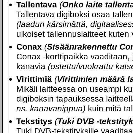
Tallentava
(
Onko laite tallen
Tallentava digiboksi osaa talle
(laadun kärsimättä, digitaalis
ulkoiset tallennuslaitteet kuten
Conax
(
Sisäänrakennettu Con
Conax -korttipaikka vaaditaan, j
kanavia
(ostettu/vuokrattu kats
Virittimiä
(
Virittimien määrä l
Mikäli laitteessa on useampi kui
digiboksin tapauksessa laittee
ns. kanavanippua)
kuin mitä tal
Tekstitys
(
Tuki DVB -tekstityk
Tuki DVB-tekstityksille vaadit