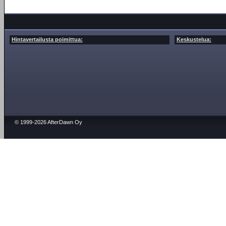
Hintavertailusta poimittua:
Keskustelua:
© 1999-2026 AfterDawn Oy