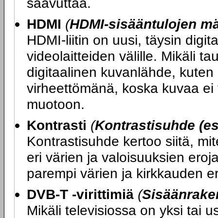
saavuttaa.
HDMI
(
HDMI-sisääntulojen m
HDMI-liitin on uusi, täysin digit
videolaitteiden välille. Mikäli ta
digitaalinen kuvanlähde, kuten 
virheettömänä, koska kuvaa ei t
muotoon.
Kontrasti
(
Kontrastisuhde (es
Kontrastisuhde kertoo siitä, mi
eri värien ja valoisuuksien ero
parempi värien ja kirkkauden er
DVB-T -virittimiä
(
Sisäänraken
Mikäli televisiossa on yksi tai