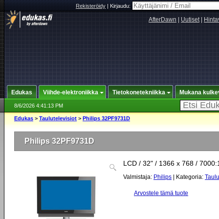
Rekisteröidy
|
Kirjaudu:
AfterDawn
|
Uutiset
|
Hinta
Edukas
Viihde-elektroniikka
Tietokonetekniikka
Mukana kulke
8/6/2026 4:41:13 PM
Edukas
>
Taulutelevisiot
>
Philips 32PF9731D
Philips 32PF9731D
LCD / 32" / 1366 x 768 / 7000:
Valmistaja:
Philips
| Kategoria:
Taulu
Arvostele tämä tuote