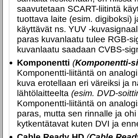
saavutetaan SCART-liitintä kä
tuottava laite (esim. digiboksi) 
käyttävät ns. YUV -kuvasignaali
paras kuvanlaatu tulee RGB-sig
kuvanlaatu saadaan CVBS-sign
Komponentti
(
Komponentti-si
Komponentti-liitäntä on analogi
kuva erotellaan eri väreiksi ja
lähtölaitteelta
(esim. DVD-soittim
Komponentti-liitäntä on analogi
paras, mutta sen rinnalle ja ohi
kytkentätavat kuten DVI ja enn
Cable Ready HD
(
Cable Read