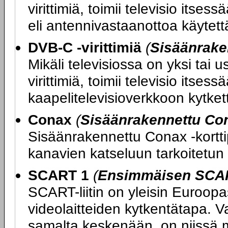
virittimiä, toimii televisio its
eli antennivastaanottoa käytettäe
DVB-C -virittimiä
(
Sisäänrake
Mikäli televisiossa on yksi tai
virittimiä, toimii televisio itse
kaapelitelevisioverkkoon kytketty
Conax
(
Sisäänrakennettu Con
Sisäänrakennettu Conax -kortti
kanavien katseluun tarkoitetun 
SCART 1
(
Ensimmäisen SCART
SCART-liitin on yleisin Euroopas
videolaitteiden kytkentätapa. V
samalta keskenään, on niissä m