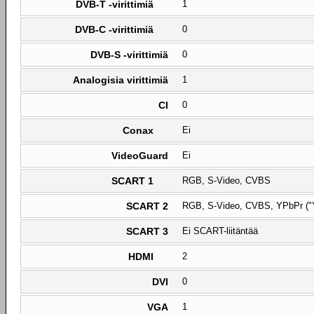
DVB-T -virittimiä
1
DVB-C -virittimiä
0
DVB-S -virittimiä
0
Analogisia virittimiä
1
CI
0
Conax
Ei
VideoGuard
Ei
SCART 1
RGB, S-Video, CVBS
SCART 2
RGB, S-Video, CVBS, YPbPr ("
SCART 3
Ei SCART-liitäntää
HDMI
2
DVI
0
VGA
1