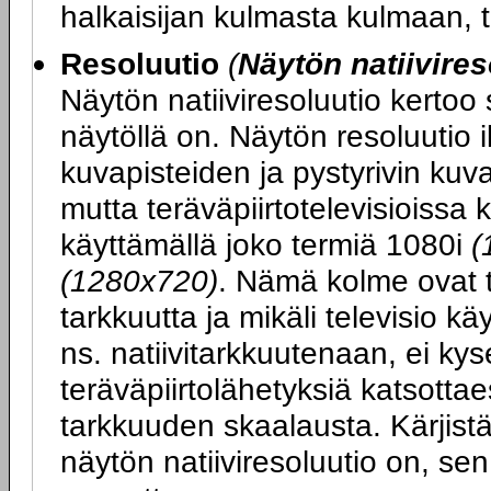
halkaisijan kulmasta kulmaan, 
Resoluutio
(
Näytön natiivires
Näytön natiiviresoluutio kertoo
näytöllä on. Näytön resoluutio 
kuvapisteiden ja pystyrivin ku
mutta teräväpiirtotelevisioissa 
käyttämällä joko termiä 1080i
(
(1280x720)
. Nämä kolme ovat t
tarkkuutta ja mikäli televisio k
ns. natiivitarkkuutenaan, ei kys
teräväpiirtolähetyksiä katsott
tarkkuuden skaalausta. Kärjist
näytön natiiviresoluutio on, se