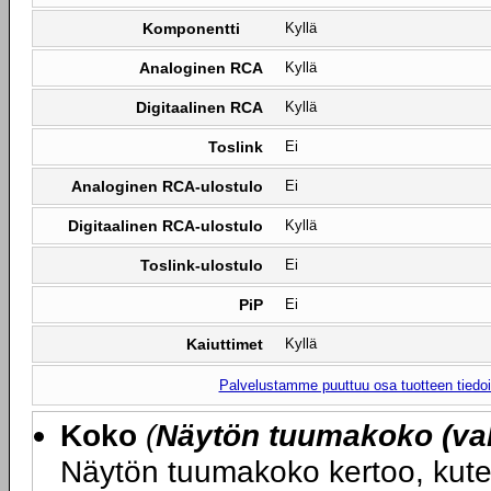
Komponentti
Kyllä
Analoginen RCA
Kyllä
Digitaalinen RCA
Kyllä
Toslink
Ei
Analoginen RCA-ulostulo
Ei
Digitaalinen RCA-ulostulo
Kyllä
Toslink-ulostulo
Ei
PiP
Ei
Kaiuttimet
Kyllä
Palvelustamme puuttuu osa tuotteen tiedois
Koko
(
Näytön tuumakoko (val
Näytön tuumakoko kertoo, kute