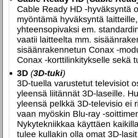
Cable Ready HD -hyväksyntä on
myöntämä hyväksyntä laitteille, 
yhteensopivaksi em. standard
vaatii laitteelta mm. sisäänrake
sisäänrakennetun Conax -moduul
Conax -korttilinkitykselle sek
3D
(
3D-tuki
)
3D-tuella varustetut televisiot 
yleensä liitännät 3D-laseille. H
yleensä pelkkä 3D-televisio ei 
vaan myöskin Blu-ray -soittimen
Nykytekniikkaa käyttäen kaikilla
tulee kullakin olla omat 3D-las