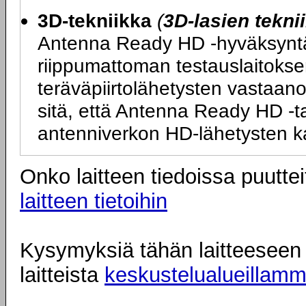
3D-tekniikka
(
3D-lasien tekni
Antenna Ready HD -hyväksyntä ta
riippumattoman testauslaitokse
teräväpiirtolähetysten vastaano
sitä, että Antenna Ready HD -tarr
antenniverkon HD-lähetysten k
Onko laitteen tiedoissa puuttei
laitteen tietoihin
Kysymyksiä tähän laitteeseen l
laitteista
keskustelualueillam