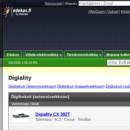
Rekisteröidy
|
Kirjaudu:
AfterDawn
|
Uutiset
|
Hinta
Edukas
Viihde-elektroniikka
Tietokonetekniikka
Mukana kulke
8/6/2026 1:05:24 PM
Digiality
Digiboksit (antenniverkkoon)
Digiboksit (kaapeliverkkoon)
Digiboksit (sat
Digiboksit (antenniverkkoon)
Valmistaja / Malli
Digiality CX 302T
Tallentava - AC3 - Conax - Tekstitys