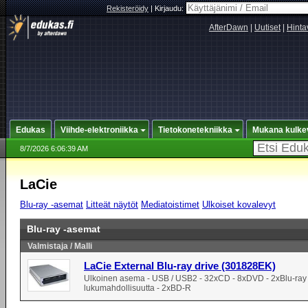
Rekisteröidy
|
Kirjaudu:
AfterDawn
|
Uutiset
|
Hinta
Edukas
Viihde-elektroniikka
Tietokonetekniikka
Mukana kulke
8/7/2026 6:06:39 AM
LaCie
Blu-ray -asemat
Litteät näytöt
Mediatoistimet
Ulkoiset kovalevyt
Blu-ray -asemat
Valmistaja / Malli
LaCie External Blu-ray drive (301828EK)
Ulkoinen asema - USB / USB2 - 32xCD - 8xDVD - 2xBlu-ray
lukumahdollisuutta - 2xBD-R