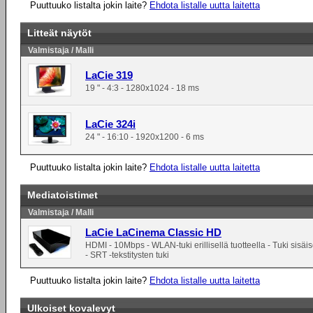
Puuttuuko listalta jokin laite?
Ehdota listalle uutta laitetta
Litteät näytöt
Valmistaja / Malli
LaCie 319
19 " - 4:3 - 1280x1024 - 18 ms
LaCie 324i
24 " - 16:10 - 1920x1200 - 6 ms
Puuttuuko listalta jokin laite?
Ehdota listalle uutta laitetta
Mediatoistimet
Valmistaja / Malli
LaCie LaCinema Classic HD
HDMI - 10Mbps - WLAN-tuki erillisellä tuotteella - Tuki sisä
- SRT -tekstitysten tuki
Puuttuuko listalta jokin laite?
Ehdota listalle uutta laitetta
Ulkoiset kovalevyt