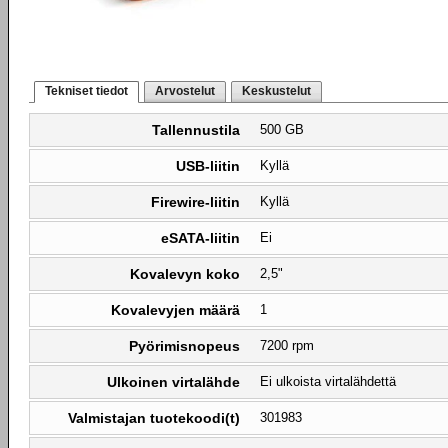
Tekniset tiedot
Arvostelut
Keskustelut
Tallennustila
500 GB
USB-liitin
Kyllä
Firewire-liitin
Kyllä
eSATA-liitin
Ei
Kovalevyn koko
2,5"
Kovalevyjen määrä
1
Pyörimisnopeus
7200 rpm
Ulkoinen virtalähde
Ei ulkoista virtalähdettä
Valmistajan tuotekoodi(t)
301983