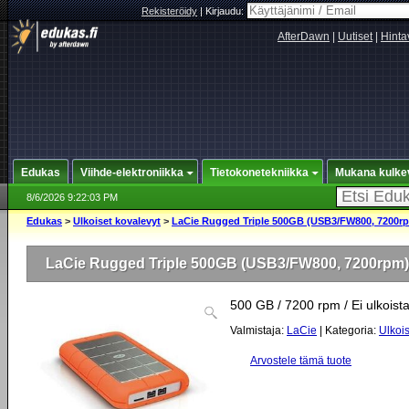
Rekisteröidy
|
Kirjaudu:
AfterDawn
|
Uutiset
|
Hinta
Edukas
Viihde-elektroniikka
Tietokonetekniikka
Mukana kulke
8/6/2026 9:22:03 PM
Edukas
>
Ulkoiset kovalevyt
>
LaCie Rugged Triple 500GB (USB3/FW800, 7200r
LaCie Rugged Triple 500GB (USB3/FW800, 7200rpm)
500 GB / 7200 rpm / Ei ulkoista
Valmistaja:
LaCie
| Kategoria:
Ulkois
Arvostele tämä tuote