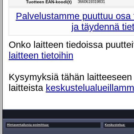
Tuotteen EAN-koodi(t)
3660619319831
Palvelustamme puuttuu osa t
ja täydennä tie
Onko laitteen tiedoissa puuttei
laitteen tietoihin
Kysymyksiä tähän laitteeseen l
laitteista
keskustelualueillam
Hintavertailusta poimittua:
Keskustelua: