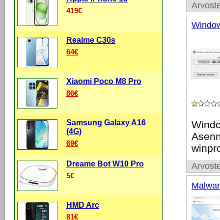
Arvoste
419€
Window
Realme C30s
64€
Xiaomi Poco M8 Pro
86€
Samsung Galaxy A16
Windo
(4G)
Asenne
69€
winpr
Dreame Bot W10 Pro
Arvoste
5€
Malwar
HMD Arc
81€