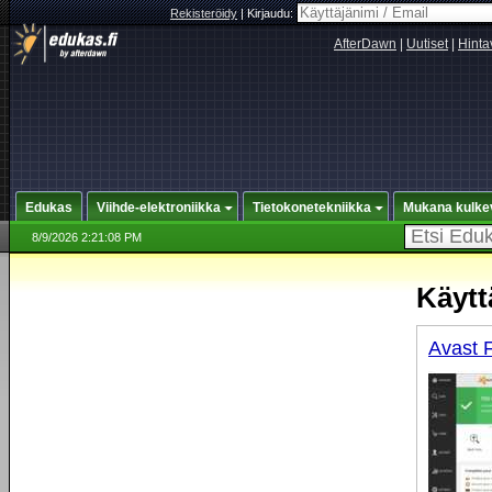
Rekisteröidy
|
Kirjaudu:
AfterDawn
|
Uutiset
|
Hinta
Edukas
Viihde-elektroniikka
Tietokonetekniikka
Mukana kulke
8/9/2026 2:21:08 PM
Käytt
Avast F