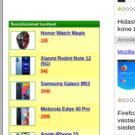
Hidast
Suosituimmat tuotteet
kone t
Honor Watch Magic
Arvoste
10€
Mozilla
Xiaomi Redmi Note 12
(5G)
94€
Samsung Galaxy M53
344€
Motorola Edge 40 Pro
Firefo
299€
vastaa
siedet
Apple iPhone 15