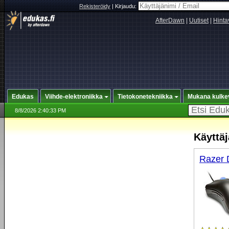
Rekisteröidy
|
Kirjaudu:
AfterDawn
|
Uutiset
|
Hinta
Edukas
Viihde-elektroniikka
Tietokonetekniikka
Mukana kulke
8/8/2026 2:40:33 PM
Käyttäj
Razer 