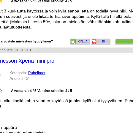
Arvosana: 5 / 5
Vastine rahoille: 4 / 5
llut 3 kuukautta käytössä ja voin kyllä sanoa, että on todella hyvä hiiri. 
ri sopivasti ja ei ole liikaa turhia sivunäppäimiä. Kyllä tällä hiirellä pelai
nettiä:)Maksoin hiirestä 50e, joka on mielestäni vähintäänkin kohtuulline
ta laatutuotteesta.
 arvostelu mielestäsi hyödyllinen?
KYLLÄ
EI
irjoitettu: 20.10.2013
ricsson Xperia mini pro
Kategoria:
Puhelimet
Android - 3"
Arvosana: 4 / 5
Vastine rahoille: 4 / 5
n ollut itsellä kohta vuoden käytössä ja olen kyllä ollut tyytyväinen. Pu
e.
a näppärä
hyvä qwerty-näppäimistö