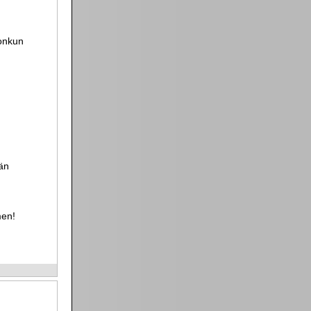
jonkun
ään
men!