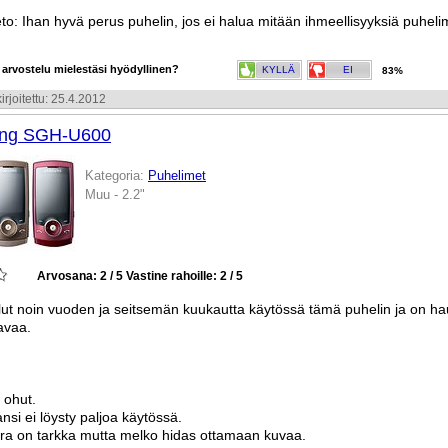
o: Ihan hyvä perus puhelin, jos ei halua mitään ihmeellisyyksiä puheli
 arvostelu mielestäsi hyödyllinen?
KYLLÄ
EI
83%
irjoitettu: 25.4.2012
ng SGH-U600
Kategoria:
Puhelimet
Muu - 2.2"
Arvosana: 2 / 5
Vastine rahoille: 2 / 5
llut noin vuoden ja seitsemän kuukautta käytössä tämä puhelin ja on h
avaa.
a ohut.
nsi ei löysty paljoa käytössä.
ra on tarkka mutta melko hidas ottamaan kuvaa.