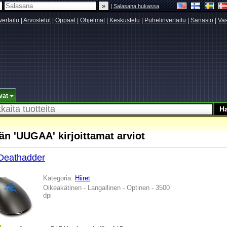
|
Salasana hukassa
vertailu
|
Arvostelut
|
Oppaat
|
Ohjelmat
|
Keskustelu
|
Puhelinvertailu
|
Sanasto
|
Vas
vat
än 'UUGAA' kirjoittamat arviot
Deathadder
Kategoria:
Hiiret
Oikeakätinen - Langallinen - Optinen - 3500
dpi