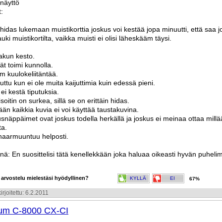
 näyttö
:
 hidas lukemaan muistikorttia joskus voi kestää jopa minuutti, että saa 
uki muistikortilta, vaikka muisti ei olisi läheskääm täysi.
akun kesto.
vät toimi kunnolla.
m kuulokeliitäntää.
uttu kun ei ole muita kaijuttimia kuin edessä pieni.
 ei kestä tiputuksia.
soitin on surkea, sillä se on erittäin hidas.
än kaikkia kuvia ei voi käyttää taustakuvina.
snäppäimet ovat joskus todella herkällä ja joskus ei meinaa ottaa mill
ta.
 naarmuuntuu helposti.
tynä: En suosittelisi tätä kenellekkään joka haluaa oikeasti hyvän puheli
 arvostelu mielestäsi hyödyllinen?
KYLLÄ
EI
67%
irjoitettu: 6.2.2011
um C-8000 CX-CI