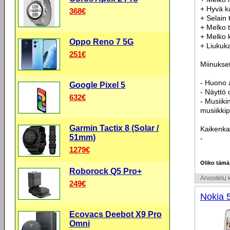
+ Hyvä k
368€
+ Selain 
+ Melko 
+ Melko 
Oppo Reno 7 5G
+ Liukuk
251€
Miinukset
- Huono 
Google Pixel 5
- Näyttö 
632€
- Musiiki
musiikkip
Garmin Tactix 8 (Solar /
Kaikenka
51mm)
-
1279€
Oliko tämä
Roborock Q5 Pro+
Arvostelu k
249€
Nokia 
Ecovacs Deebot X9 Pro
Omni