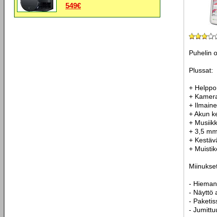
549€
Puhelin o
Plussat:
+ Helppo
+ Kamera
+ Ilmaine
+ Akun k
+ Musiikk
+ 3,5 mm 
+ Kestäv
+ Muistiko
Miinukset
- Hieman
- Näyttö 
- Paketi
- Jumittu