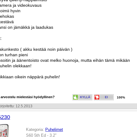
amera ja videokuvaus
toimii hyvin
tehokas
kestävä
ansi on jämäkkä ja laadukas
:
akunkesto ( akku kestää noin päivän )
on turhan pieni
nsoitin ja äänentoisto ovat melko huonoja, mutta eihän tämä mikään
uhelin olekkaan!
ikkiaan oikein näppärä puhelin!
 arvostelu mielestäsi hyödyllinen?
KYLLÄ
EI
100%
irjoitettu: 12.5.2013
5230
Kategoria:
Puhelimet
S60 5th Ed - 3.2"