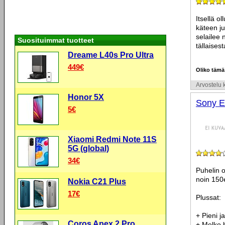
Itsellä o
käteen juu
selailee 
Suosituimmat tuotteet
tällaises
Dreame L40s Pro Ultra
449€
Oliko tämä
Arvostelu k
Honor 5X
Sony E
5€
Xiaomi Redmi Note 11S
5G (global)
34€
Puhelin o
noin 150
Nokia C21 Plus
17€
Plussat:
+ Pieni j
Coros Apex 2 Pro
+ Melko 