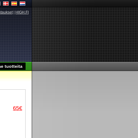
taukset
|
HIGH.FI
65€