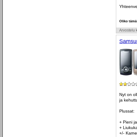
Yhteenvet
Oliko tämä
Arvostelu k
Samsu
Nyt on o
ja kehutt
Plussat:
+ Pieni j
+ Liukuka
+/- Kame