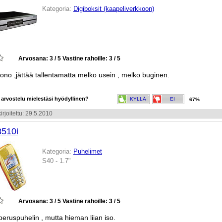
Kategoria:
Digiboksit (kaapeliverkkoon)
Arvosana: 3 / 5
Vastine rahoille: 3 / 5
ono ,jättää tallentamatta melko usein , melko buginen.
 arvostelu mielestäsi hyödyllinen?
KYLLÄ
EI
67%
irjoitettu: 29.5.2010
3510i
Kategoria:
Puhelimet
S40 - 1.7"
Arvosana: 3 / 5
Vastine rahoille: 3 / 5
eruspuhelin , mutta hieman liian iso.