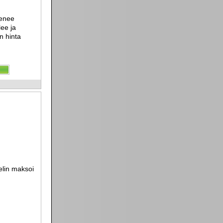
Menee
lee ja
n hinta
helin maksoi