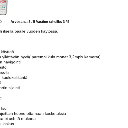
Arvosana: 3 / 5
Vastine rahoille: 3 / 5
li itsellä päälle vuoden käytössä.
 käyttää
 yllättävän hyvä( parempi kuin monet 3,2mpix kamerat)
n navigointi
esto
isoitin
kuulokeliitäntä
ä
rtin sijainti
:
 Iso
ajoittain huono ottamaan kosketuksia
ssa ei usb:tä mukana
u joskus