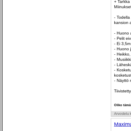
+ Tarkka
Miinukset
- Todella
kansion a
- Huono 
- Pelit ei
- Ei 3,5m
- Huono j
- Heikko,
- Musiikki
- Läheskä
- Kosketu
kosketus
- Näyttö
Tiivistet
Oliko tämä
Arvostelu k
Maxim