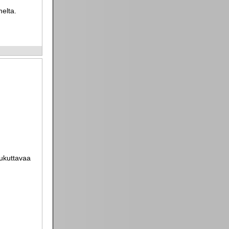
melta.
aukuttavaa