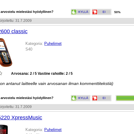
 arvostelu mielestäsi hyödyllinen?
KYLLÄ
EI
50%
irjoitettu: 31.7.2009
2600 classic
Kategoria:
Puhelimet
S40
Arvosana: 2 / 5
Vastine rahoille: 2 / 5
 on antanut laitteelle vain arvosanan ilman kommenttitekstiä)
 arvostelu mielestäsi hyödyllinen?
KYLLÄ
EI
irjoitettu: 31.7.2009
5220 XpressMusic
Kategoria:
Puhelimet