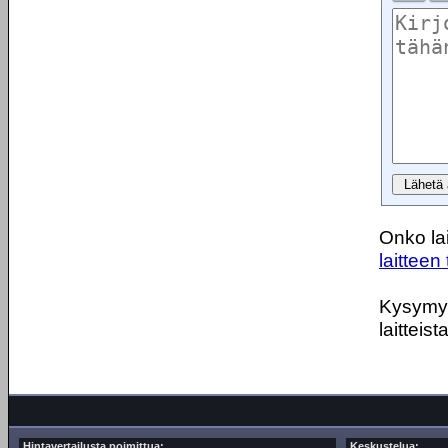
Onko lai
laitteen 
Kysymyks
laitteist
Hintavertailusta poimittua:
Keskustelua: