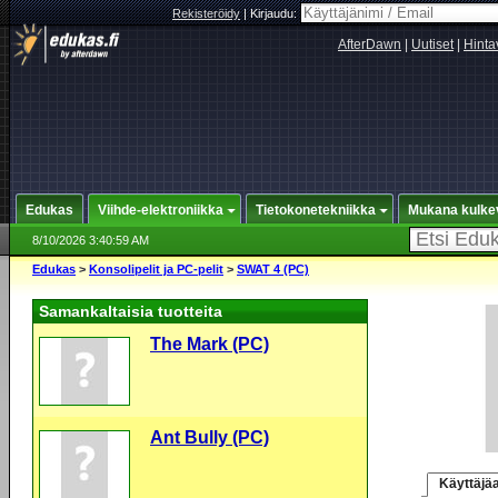
Rekisteröidy
|
Kirjaudu:
AfterDawn
|
Uutiset
|
Hinta
Edukas
Viihde-elektroniikka
Tietokonetekniikka
Mukana kulke
8/10/2026 3:40:59 AM
Edukas
>
Konsolipelit ja PC-pelit
>
SWAT 4 (PC)
Samankaltaisia tuotteita
The Mark (PC)
Ant Bully (PC)
Käyttäjäa