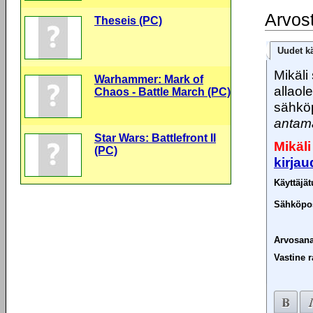
Arvos
Theseis (PC)
Uudet kä
Mikäli 
Warhammer: Mark of
allaol
Chaos - Battle March (PC)
sähköp
antama
Star Wars: Battlefront II
Mikäli
(PC)
kirja
Käyttäjä
Sähköpos
Arvosana
Vastine r