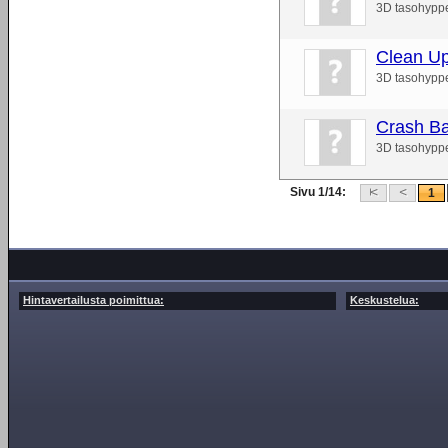
3D tasohypp
Clean Up
3D tasohypp
Crash Ba
3D tasohypp
Sivu 1/14:
1
Hintavertailusta poimittua:
Keskustelua: