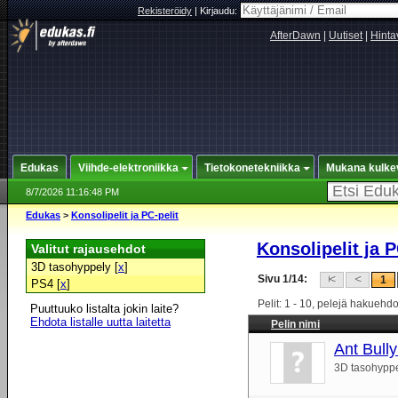
Rekisteröidy
|
Kirjaudu:
AfterDawn
|
Uutiset
|
Hinta
Edukas
Viihde-elektroniikka
Tietokonetekniikka
Mukana kulke
8/7/2026 11:16:48 PM
Edukas
>
Konsolipelit ja PC-pelit
Konsolipelit ja P
Valitut rajausehdot
3D tasohyppely [
x
]
Sivu 1/14:
1
PS4 [
x
]
Pelit: 1 - 10, pelejä hakuehd
Puuttuuko listalta jokin laite?
Ehdota listalle uutta laitetta
Pelin nimi
Ant Bull
3D tasohypp