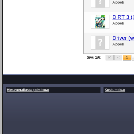
Ajopeli
DiRT 3 (
Ajopeli
Driver (w
Ajopeli
Sivu 1/6:
1
Hintavertailusta poimittua:
Keskustelua: