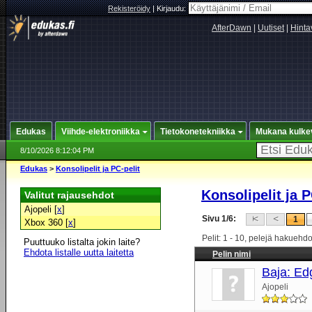
Rekisteröidy
|
Kirjaudu:
AfterDawn
|
Uutiset
|
Hinta
Edukas
Viihde-elektroniikka
Tietokonetekniikka
Mukana kulke
8/10/2026 8:12:04 PM
Edukas
>
Konsolipelit ja PC-pelit
Konsolipelit ja P
Valitut rajausehdot
Ajopeli [
x
]
Sivu 1/6:
1
Xbox 360 [
x
]
Pelit: 1 - 10, pelejä hakuehd
Puuttuuko listalta jokin laite?
Ehdota listalle uutta laitetta
Pelin nimi
Baja: Ed
Ajopeli