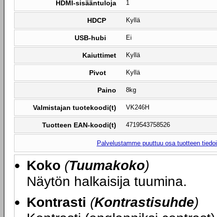
HDMI-sisääntuloja
1
HDCP
Kyllä
USB-hubi
Ei
Kaiuttimet
Kyllä
Pivot
Kyllä
Paino
8kg
Valmistajan tuotekoodi(t)
VK246H
Tuotteen EAN-koodi(t)
4719543758526
Palvelustamme puuttuu osa tuotteen tiedois
Koko
(
Tuumakoko
)
Näytön halkaisija tuumina.
Kontrasti
(
Kontrastisuhde
)