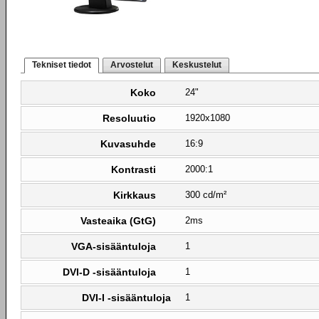
Tekniset tiedot
Arvostelut
Keskustelut
Koko
24"
Resoluutio
1920x1080
Kuvasuhde
16:9
Kontrasti
2000:1
Kirkkaus
300 cd/m²
Vasteaika (GtG)
2ms
VGA-sisääntuloja
1
DVI-D -sisääntuloja
1
DVI-I -sisääntuloja
1