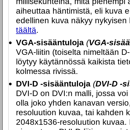
millisekunteina, mitä pienempi 
aiheuttaa häntimistä, eli kuva ei
edellinen kuva näkyy nykyisen
täältä
.
VGA-sisääntuloja
(
VGA-sisää
VGA-liitin (toiselta nimeltään D
löytyy käytännössä kaikista tie
kolmessa rivissä.
DVI-D -sisääntuloja
(
DVI-D -s
DVI-D on DVI:n malli, jossa voi 
olla joko yhden kanavan versio
resoluution kuvaa, tai kahden 
2048x1536-resoluution kuvaa. M