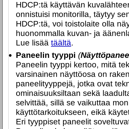
HDCP:tä käyttävän kuvalähteen 
onnistuisi monitorilla, täytyy s
HDCP:tä, voi toistolaite olla n
huonommalla kuvan- ja äänenlaa
Lue lisää
täältä
.
Paneelin tyyppi
(
Näyttöpaneel
Paneelin tyyppi kertoo, mitä t
varsinainen näyttöosa on rakenn
paneelityyppejä, jotka ovat tek
ominaisuuksiltaan sekä laadulta
selvittää, sillä se vaikuttaa mo
käyttötarkoitukseen, eikä käyte
Eri tyyppiset paneelit soveltuva