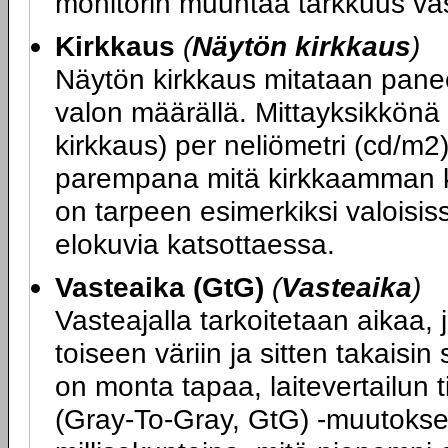
monitorin muuntaa tarkkuus va
Kirkkaus
(
Näytön kirkkaus
)
Näytön kirkkaus mitataan panee
valon määrällä. Mittayksikkönä
kirkkaus) per neliömetri (cd/m2
parempana mitä kirkkaamman k
on tarpeen esimerkiksi valoisiss
elokuvia katsottaessa.
Vasteaika (GtG)
(
Vasteaika
)
Vasteajalla tarkoitetaan aikaa, j
toiseen väriin ja sitten takais
on monta tapaa, laitevertailun 
(Gray-To-Gray, GtG) -muutokse