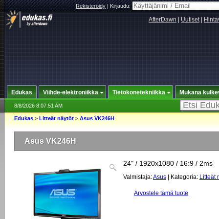
Rekisteröidy
|
Kirjaudu:
AfterDawn
|
Uutiset
|
Hinta
Edukas
Viihde-elektroniikka
Tietokonetekniikka
Mukana kulke
8/8/2026 8:07:51 AM
Edukas
>
Litteät näytöt
>
Asus VK246H
Asus VK246H
24" / 1920x1080 / 16:9 / 2ms
Valmistaja:
Asus
| Kategoria:
Litteät 
Arvostele tämä tuote