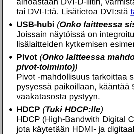
ainoastaan DVI-D-liitin, varmista
tai DVI-I:tä. Lisätietoa DVI:stä
t
USB-hubi
(
Onko laitteessa s
Joissain näytöissä on integroi
lisälaitteiden kytkemisen esime
Pivot
(
Onko laitteessa mahdol
pivot-toiminto)
)
Pivot -mahdollisuus tarkoittaa s
pysyessä paikoillaan, kääntää 9
vaakatasosta pystyyn.
HDCP
(
Tuki HDCP:lle
)
HDCP (High-Bandwith Digital 
jota käytetään HDMI- ja digitaa