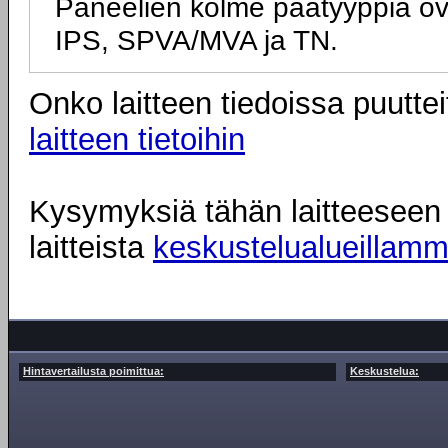
Paneelien kolme päätyyppiä ov
IPS, SPVA/MVA ja TN.
Onko laitteen tiedoissa puuttei
laitteen tietoihin
Kysymyksiä tähän laitteeseen l
laitteista
keskustelualueillam
Hintavertailusta poimittua:
Keskustelua: