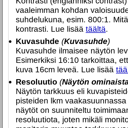
Kontrasti (englanniksi contras
vaaleimman kohdan valoisuuden
suhdelukuna, esim. 800:1. Mit
kontrasti. Lue lisää
täältä
.
Kuvasuhde
(
Kuvasuhde
)
Kuvasuhde ilmaisee näytön le
Esimerkiksi 16:10 tarkoittaa, ett
kuva 16cm leveä. Lue lisää
tää
Resoluutio
(
Näytön ominaist
Näytön tarkkuus eli kuvapiste
pisteiden lkm vaakasuunnassa x
näytöt on suunniteltu toimimaa
resoluutiota, joten mikäli monit