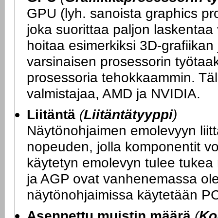
GPU (lyh. sanoista graphics proc
joka suorittaa paljon laskentaa
hoitaa esimerkiksi 3D-grafiikan
varsinaisen prosessorin työtaa
prosessoria tehokkaammin. Täll
valmistajaa, AMD ja NVIDIA.
Liitäntä
(
Liitäntätyyppi
)
Näytönohjaimen emolevyyn liit
nopeuden, jolla komponentit v
käytetyn emolevyn tulee tukea 
ja AGP ovat vanhenemassa olevi
näytönohjaimissa käytetään PCI
Asennettu muistin määrä
(
Ko