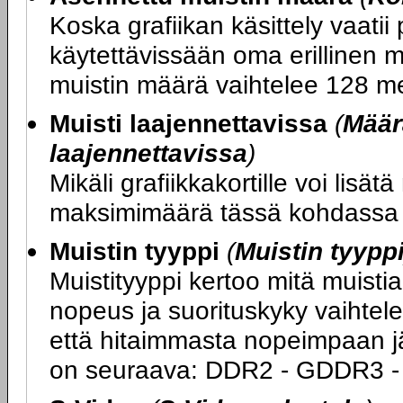
Koska grafiikan käsittely vaatii 
käytettävissään oma erillinen mu
muistin määrä vaihtelee 128 me
Muisti laajennettavissa
(
Määr
laajennettavissa
)
Mikäli grafiikkakortille voi lisät
maksimimäärä tässä kohdassa 
Muistin tyyppi
(
Muistin tyypp
Muistityyppi kertoo mitä muist
nopeus ja suorituskyky vaihtele
että hitaimmasta nopeimpaan jä
on seuraava: DDR2 - GDDR3 