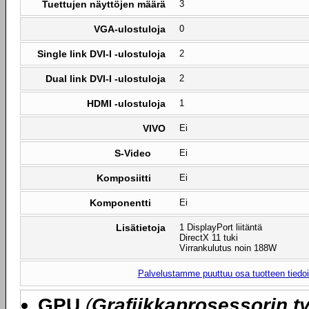
Tuettujen näyttöjen määrä
3
VGA-ulostuloja
0
Single link DVI-I -ulostuloja
2
Dual link DVI-I -ulostuloja
2
HDMI -ulostuloja
1
VIVO
Ei
S-Video
Ei
Komposiitti
Ei
Komponentti
Ei
Lisätietoja
1 DisplayPort liitäntä
DirectX 11 tuki
Virrankulutus noin 188W
Palvelustamme puuttuu osa tuotteen tiedois
GPU
(
Grafiikkaprosessorin ty