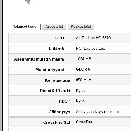
Tekniset tiedot
Arvostelut
Keskustelut
GPU
Ati Radeon HD 5870
Liitäntä
PCI Express 16x
Asennettu muistin määrä
1024 MB
Muistin tyyppi
GDDR 5
Kellotaajuus
850 MHz
DirectX 10 -tuki
Kyllä
HDCP
Kyllä
Jäähdytys
Aktiivijäähdytys (tuuletin)
CrossFire/SLI
CrossFire