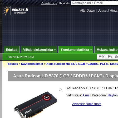
Rekisteröidy
|
Kirjaudu:
AfterDawn
|
Uutiset
|
Hinta
Edukas
Viihde-elektroniikka
Tietokonetekniikka
Mukana kulke
8/8/2026 8:52:41 AM
Edukas
>
Näytönohjaimet
>
Asus Radeon HD 5870 (1GB / GDDR5 / PCI-E / Displ
Asus Radeon HD 5870 (1GB / GDDR5 / PCI-E / Displa
Ati Radeon HD 5870 / PCIe 16
Valmistaja:
Asus
| Kategoria:
Näytön
Arvostele tämä tuote