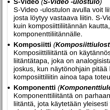
S-Video
(
S-Video -ulostulo
)
S-Video -ulostulon avulla voit l
josta löytyy vastaava liitin. S-
kuin komposiittiliitännän kautta
komponenttiliitännälle.
Komposiitti
(
Komposiittiulost
Komposiittiliitäntä on käytännös
liitäntätapa, joka on analogisis
joskus, kun näytönohjain pitää
komposiittiliitin ainoa tapa toteu
Komponentti
(
Komponenttiul
Komponenttiliitäntä on parhaa
liitäntä, jota käytetään yleisesti