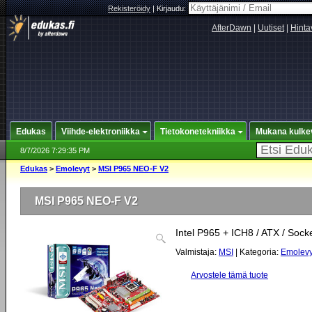
Rekisteröidy
|
Kirjaudu:
AfterDawn
|
Uutiset
|
Hinta
Edukas
Viihde-elektroniikka
Tietokonetekniikka
Mukana kulke
8/7/2026 7:29:35 PM
Edukas
>
Emolevyt
>
MSI P965 NEO-F V2
MSI P965 NEO-F V2
Intel P965 + ICH8 / ATX / Sock
Valmistaja:
MSI
| Kategoria:
Emolevy
Arvostele tämä tuote