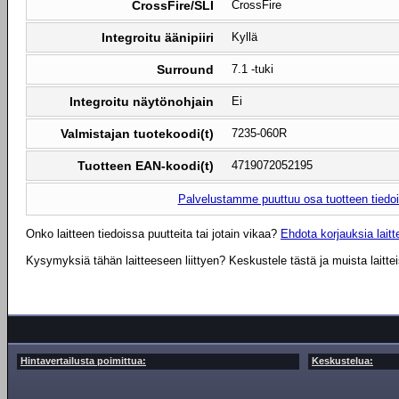
CrossFire/SLI
CrossFire
Integroitu äänipiiri
Kyllä
Surround
7.1 -tuki
Integroitu näytönohjain
Ei
Valmistajan tuotekoodi(t)
7235-060R
Tuotteen EAN-koodi(t)
4719072052195
Palvelustamme puuttuu osa tuotteen tiedois
Onko laitteen tiedoissa puutteita tai jotain vikaa?
Ehdota korjauksia laitte
Kysymyksiä tähän laitteeseen liittyen? Keskustele tästä ja muista laitte
Hintavertailusta poimittua:
Keskustelua: