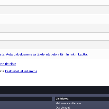
ta. Auta palveluamme ja täydennä tietoja tämän linkin kautta.
en tietoihin
ista
keskustelualueillamme
.
Lisätietoa:
Mainosta sivuillamme
Ota yhteyttä