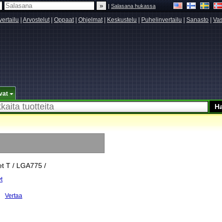
|
Salasana hukassa
vertailu
|
Arvostelut
|
Oppaat
|
Ohjelmat
|
Keskustelu
|
Puhelinvertailu
|
Sanasto
|
Vas
vat
et T / LGA775 /
t
Vertaa