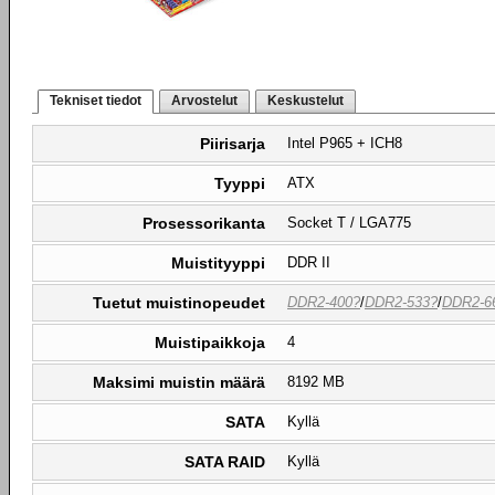
Tekniset tiedot
Arvostelut
Keskustelut
Piirisarja
Intel P965 + ICH8
Tyyppi
ATX
Prosessorikanta
Socket T / LGA775
Muistityyppi
DDR II
Tuetut muistinopeudet
DDR2-400?
/
DDR2-533?
/
DDR2-6
Muistipaikkoja
4
Maksimi muistin määrä
8192 MB
SATA
Kyllä
SATA RAID
Kyllä