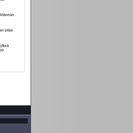
liitännän
ain pitää
kytkeä
tyy