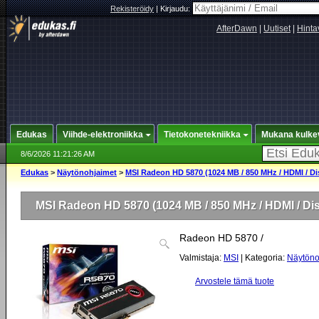
Rekisteröidy
|
Kirjaudu:
AfterDawn
|
Uutiset
|
Hinta
Edukas
Viihde-elektroniikka
Tietokonetekniikka
Mukana kulke
8/6/2026 11:21:26 AM
Edukas
>
Näytönohjaimet
>
MSI Radeon HD 5870 (1024 MB / 850 MHz / HDMI / Di
MSI Radeon HD 5870 (1024 MB / 850 MHz / HDMI / Dis
Radeon HD 5870 /
Valmistaja:
MSI
| Kategoria:
Näytöno
Arvostele tämä tuote