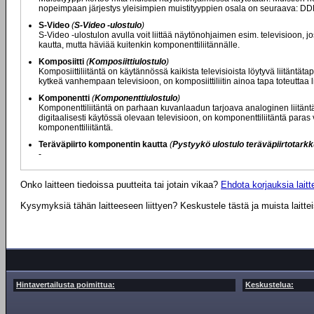
nopeimpaan järjestys yleisimpien muistityyppien osala on seuraava: 
S-Video
(
S-Video -ulostulo
)
S-Video -ulostulon avulla voit liittää näytönohjaimen esim. televisioon, jo
kautta, mutta häviää kuitenkin komponenttiliitännälle.
Komposiitti
(
Komposiittiulostulo
)
Komposiittiliitäntä on käytännössä kaikista televisioista löytyvä liitäntät
kytkeä vanhempaan televisioon, on komposiittiliitin ainoa tapa toteuttaa li
Komponentti
(
Komponenttiulostulo
)
Komponenttiliitäntä on parhaan kuvanlaadun tarjoava analoginen liitäntä, 
digitaalisesti käytössä olevaan televisioon, on komponenttiliitäntä paras v
komponenttiliitäntä.
Teräväpiirto komponentin kautta
(
Pystyykö ulostulo teräväpiirtotark
-
Onko laitteen tiedoissa puutteita tai jotain vikaa?
Ehdota korjauksia laitte
Kysymyksiä tähän laitteeseen liittyen? Keskustele tästä ja muista laitte
Hintavertailusta poimittua:
Keskustelua: