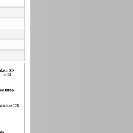
rkiksi 3D-
etkellä
lee tukea
vaihtelee 128
sta