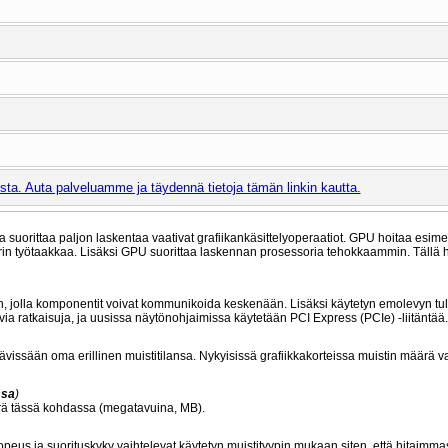
ta. Auta palveluamme ja täydennä tietoja tämän linkin kautta.
oka suorittaa paljon laskentaa vaativat grafiikankäsittelyoperaatiot. GPU hoitaa esime
rin työtaakkaa. Lisäksi GPU suorittaa laskennan prosessoria tehokkaammin. Tällä h
 jolla komponentit voivat kommunikoida keskenään. Lisäksi käytetyn emolevyn tu
 ratkaisuja, ja uusissa näytönohjaimissa käytetään PCI Express (PCIe) -liitäntää.
ettävissään oma erillinen muistitilansa. Nykyisissä grafiikkakorteissa muistin määrä 
ssa
)
määrä tässä kohdassa (megatavuina, MB).
peus ja suorituskyky vaihtelevat käytetyn muistityypin mukaan siten, että hitaimma