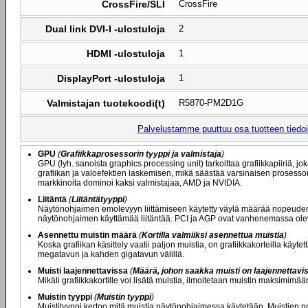
CrossFire/SLI
CrossFire
Dual link DVI-I -ulostuloja
2
HDMI -ulostuloja
1
DisplayPort -ulostuloja
1
Valmistajan tuotekoodi(t)
R5870-PM2D1G
Palvelustamme puuttuu osa tuotteen tiedois
GPU
(
Grafiikkaprosessorin tyyppi ja valmistaja
)
GPU (lyh. sanoista graphics processing unit) tarkoittaa grafiikkapiiriä, j
grafiikan ja valoefektien laskemisen, mikä säästää varsinaisen prosesso
markkinoita dominoi kaksi valmistajaa, AMD ja NVIDIA.
Liitäntä
(
Liitäntätyyppi
)
Näytönohjaimen emolevyyn liittämiseen käytetty väylä määrää nopeuden,
näytönohjaimen käyttämää liitäntää. PCI ja AGP ovat vanhenemassa olevia
Asennettu muistin määrä
(
Kortilla valmiiksi asennettua muistia
)
Koska grafiikan käsittely vaatii paljon muistia, on grafiikkakorteilla käyt
megatavun ja kahden gigatavun välillä.
Muisti laajennettavissa
(
Määrä, johon saakka muisti on laajennettavi
Mikäli grafiikkakortille voi lisätä muistia, ilmoitetaan muistin maksimi
Muistin tyyppi
(
Muistin tyyppi
)
Muistityyppi kertoo mitä muistia näytönohjaimessa käytetään. Muistien no