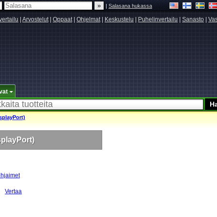
|
Salasana hukassa
vertailu
|
Arvostelut
|
Oppaat
|
Ohjelmat
|
Keskustelu
|
Puhelinvertailu
|
Sanasto
|
Vas
vat
splayPort)
playPort)
hjaimet
Vertaa