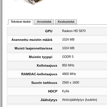
Tekniset tiedot
Arvostelut
Keskustelut
GPU
Radeon HD 5870
Asennettu muistin määrä
1024 MB
Muisti laajennettavissa
1024 MB
Muistin tyyppi
GDDR 5
Kellotaajuus
850 MHz
RAMDAC-kellotaajuus
4800 MHz
Suurin tarkkuus
2560 x 1600
HDCP
Kyllä
Jäähdytys
Aktiivijäähdytys (tuuletin)