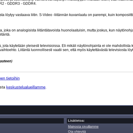
DDR2 - GDDR3 - GDDR4.
sta löytyy vastaava liitin. S-Video -liitännän kuvanlaatu on parempi, kuin komposiitti
apa, joka on analogisista liitäntätavoista huonolaatuisin, mutta joskus, kun näytönohj
itäntä.
jota käytetään yleisesti televisioissa. Eli mikäli näytönohjainta ei ole mahdollista 
aihtoehto. Liitäntä luonnollisesti vaatii sen, että myös käytettävästä televisiosta löy
kuuteen
)
en tietoihin
ista
keskustelualueillamme
.
Lisätietoa:
Mainosta sivuillamme
Ota yhteyttä