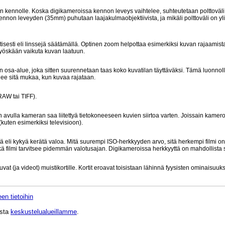
an kennolle. Koska digikameroissa kennon leveys vaihtelee, suhteutetaan polttovä
e kennon leveyden (35mm) puhutaan laajakulmaobjektiivista, ja mikäli polttoväli on y
tisesti eli linssejä säätämällä. Optinen zoom helpottaa esimerkiksi kuvan rajaamista
myöskään vaikuta kuvan laatuun.
 osa-alue, joka sitten suurennetaan taas koko kuvatilan täyttäväksi. Tämä luonnolli
ee sitä mukaa, kun kuvaa rajataan.
RAW tai TIFF).
n avulla kameran saa liitettyä tietokoneeseen kuvien siirtoa varten. Joissain kame
 (kuten esimerkiksi televisioon).
tä eli kykyä kerätä valoa. Mitä suurempi ISO-herkkyyden arvo, sitä herkempi filmi o
ä filmi tarvitsee pidemmän valotusajan. Digikameroissa herkkyyttä on mahdollista 
uvat (ja videot) muistikortille. Kortit eroavat toisistaan lähinnä fyysisten ominaisuuk
en tietoihin
ista
keskustelualueillamme
.