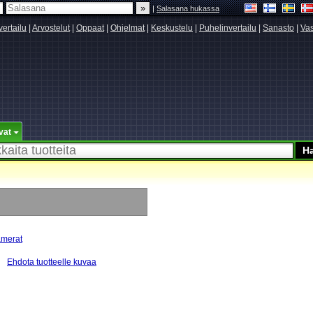
|
Salasana hukassa
vertailu
|
Arvostelut
|
Oppaat
|
Ohjelmat
|
Keskustelu
|
Puhelinvertailu
|
Sanasto
|
Vas
vat
amerat
Ehdota tuotteelle kuvaa