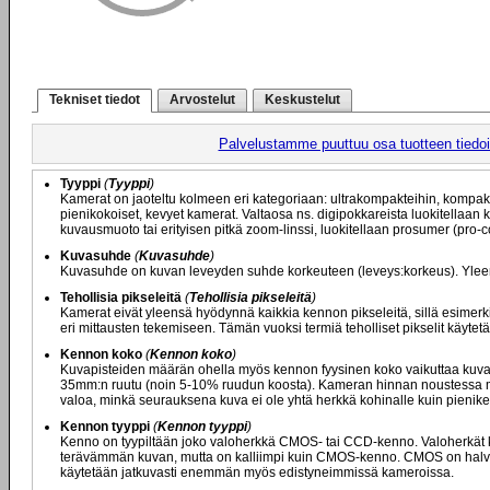
Tekniset tiedot
Arvostelut
Keskustelut
Palvelustamme puuttuu osa tuotteen tiedois
Tyyppi
(
Tyyppi
)
Kamerat on jaoteltu kolmeen eri kategoriaan: ultrakompakteihin, kompak
pienikokoiset, kevyet kamerat. Valtaosa ns. digipokkareista luokitellaan
kuvausmuoto tai erityisen pitkä zoom-linssi, luokitellaan prosumer (pro-
Kuvasuhde
(
Kuvasuhde
)
Kuvasuhde on kuvan leveyden suhde korkeuteen (leveys:korkeus). Yleensä
Tehollisia pikseleitä
(
Tehollisia pikseleitä
)
Kamerat eivät yleensä hyödynnä kaikkia kennon pikseleitä, sillä esimerkik
eri mittausten tekemiseen. Tämän vuoksi termiä teholliset pikselit käyte
Kennon koko
(
Kennon koko
)
Kuvapisteiden määrän ohella myös kennon fyysinen koko vaikuttaa kuva
35mm:n ruutu (noin 5-10% ruudun koosta). Kameran hinnan noustessa m
valoa, minkä seurauksena kuva ei ole yhtä herkkä kohinalle kuin pienik
Kennon tyyppi
(
Kennon tyyppi
)
Kenno on tyypiltään joko valoherkkä CMOS- tai CCD-kenno. Valoherkät ke
terävämmän kuvan, mutta on kalliimpi kuin CMOS-kenno. CMOS on halvem
käytetään jatkuvasti enemmän myös edistyneimmissä kameroissa.