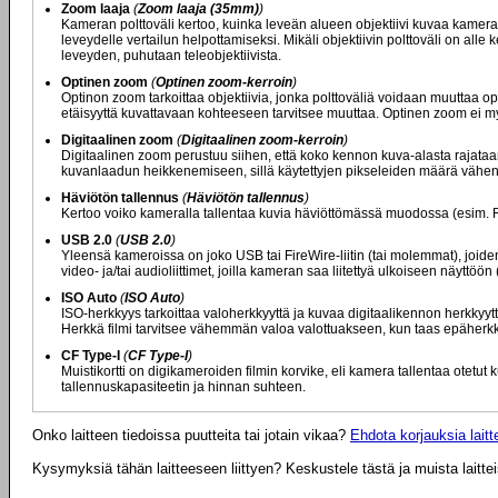
Zoom laaja
(
Zoom laaja (35mm)
)
Kameran polttoväli kertoo, kuinka leveän alueen objektiivi kuvaa kamer
leveydelle vertailun helpottamiseksi. Mikäli objektiivin polttoväli on all
leveyden, puhutaan teleobjektiivista.
Optinen zoom
(
Optinen zoom-kerroin
)
Optinon zoom tarkoittaa objektiivia, jonka polttoväliä voidaan muuttaa op
etäisyyttä kuvattavaan kohteeseen tarvitsee muuttaa. Optinen zoom ei 
Digitaalinen zoom
(
Digitaalinen zoom-kerroin
)
Digitaalinen zoom perustuu siihen, että koko kennon kuva-alasta rajataan
kuvanlaadun heikkenemiseen, sillä käytettyjen pikseleiden määrä vähen
Häviötön tallennus
(
Häviötön tallennus
)
Kertoo voiko kameralla tallentaa kuvia häviöttömässä muodossa (esim. 
USB 2.0
(
USB 2.0
)
Yleensä kameroissa on joko USB tai FireWire-liitin (tai molemmat), joide
video- ja/tai audioliittimet, joilla kameran saa liitettyä ulkoiseen näyttöön
ISO Auto
(
ISO Auto
)
ISO-herkkyys tarkoittaa valoherkkyyttä ja kuvaa digitaalikennon herkkyyt
Herkkä filmi tarvitsee vähemmän valoa valottuakseen, kun taas epäherkk
CF Type-I
(
CF Type-I
)
Muistikortti on digikameroiden filmin korvike, eli kamera tallentaa otetut k
tallennuskapasiteetin ja hinnan suhteen.
Onko laitteen tiedoissa puutteita tai jotain vikaa?
Ehdota korjauksia laitte
Kysymyksiä tähän laitteeseen liittyen? Keskustele tästä ja muista laitte