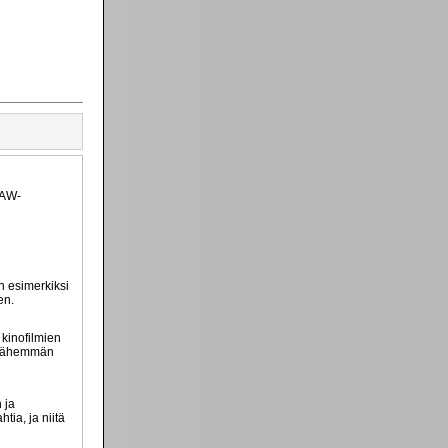
RAW-
n esimerkiksi
en.
kinofilmien
e vähemmän
 ja
ia, ja niitä