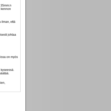
li 35mm:n
li kennon
 ilman, että
sesti johtaa
roissa on myös
n kyseessä.
säätää.
sien,