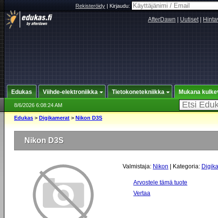
Rekisteröidy
|
Kirjaudu:
AfterDawn
|
Uutiset
|
Hinta
Edukas
Viihde-elektroniikka
Tietokonetekniikka
Mukana kulke
8/6/2026 6:08:24 AM
Edukas
>
Digikamerat
>
Nikon D3S
Nikon D3S
Valmistaja:
Nikon
| Kategoria:
Digik
Arvostele tämä tuote
Vertaa