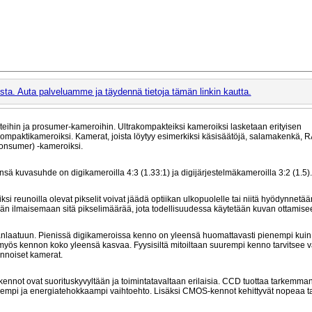
ta. Auta palveluamme ja täydennä tietoja tämän linkin kautta.
teihin ja prosumer-kameroihin. Ultrakompakteiksi kameroiksi lasketaan erityisen
 kompaktikameroiksi. Kamerat, joista löytyy esimerkiksi käsisäätöjä, salamakenkä, 
consumer) -kameroiksi.
 kuvasuhde on digikameroilla 4:3 (1.33:1) ja digijärjestelmäkameroilla 3:2 (1.5).
si reunoilla olevat pikselit voivat jäädä optiikan ulkopuolelle tai niitä hyödynnetää
tään ilmaisemaan sitä pikselimäärää, jota todellisuudessa käytetään kuvan ottamise
nlaatuun. Pienissä digikameroissa kenno on yleensä huomattavasti pienempi kuin 
yös kennon koko yleensä kasvaa. Fyysisiltä mitoiltaan suurempi kenno tarvitse
ennoiset kamerat.
nnot ovat suorituskyvyltään ja toimintatavaltaan erilaisia. CCD tuottaa tarkemman
pi ja energiatehokkaampi vaihtoehto. Lisäksi CMOS-kennot kehittyvät nopeaa taht