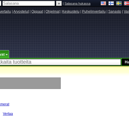
|
Salasana hukassa
vertailu
|
Arvostelut
|
Oppaat
|
Ohjelmat
|
Keskustelu
|
Puhelinvertailu
|
Sanasto
|
Vas
vat
amerat
Vertaa