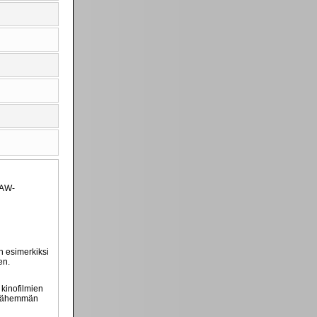
RAW-
n esimerkiksi
en.
kinofilmien
e vähemmän