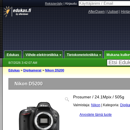
Rekisteröidy
|
Kirjaudu:
AfterDawn
|
Uutiset
|
Hinta
Edukas
Viihde-elektroniikka
Tietokonetekniikka
Mukana kulke
8/7/2026 3:42:07 AM
Edukas
>
Digikamerat
>
Nikon D5200
Nikon D5200
Prosumer / 24.1Mpix / 505g
Valmistaja:
Nikon
| Kategoria:
Digik
Arvostele tämä tuote