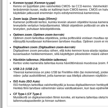
Kennon tyyppi
(
Kennon tyyppi
)
Kenno on tyypiltään joko valoherkkä CMOS- tai CCD-kenno. Valoherkät ke
terävämmän kuvan, mutta on kalliimpi kuin CMOS-kenno. CMOS on halvem
käytetään jatkuvasti enemmän myös edistyneimmissä kameroissa.
Zoom laaja
(
Zoom laaja (35mm)
)
Kameran polttoväli kertoo, kuinka leveän alueen objektiivi kuvaa kamer
leveydelle vertailun helpottamiseksi. Mikäli objektiivin polttoväli on all
leveyden, puhutaan teleobjektiivista.
Optinen zoom
(
Optinen zoom-kerroin
)
Optinon zoom tarkoittaa objektiivia, jonka polttoväliä voidaan muuttaa op
etäisyyttä kuvattavaan kohteeseen tarvitsee muuttaa. Optinen zoom ei 
Digitaalinen zoom
(
Digitaalinen zoom-kerroin
)
Digitaalinen zoom perustuu siihen, että koko kennon kuva-alasta rajataan
kuvanlaadun heikkenemiseen, sillä käytettyjen pikseleiden määrä vähen
Häviötön tallennus
(
Häviötön tallennus
)
Kertoo voiko kameralla tallentaa kuvia häviöttömässä muodossa (esim. 
USB 2.0
(
USB 2.0
)
Yleensä kameroissa on joko USB tai FireWire-liitin (tai molemmat), joide
video- ja/tai audioliittimet, joilla kameran saa liitettyä ulkoiseen näyttöön
ISO Auto
(
ISO Auto
)
ISO-herkkyys tarkoittaa valoherkkyyttä ja kuvaa digitaalikennon herkkyyt
Herkkä filmi tarvitsee vähemmän valoa valottuakseen, kun taas epäherkk
CF Type-I
(
CF Type-I
)
Muistikortti on digikameroiden filmin korvike, eli kamera tallentaa otetut k
tallennuskapasiteetin ja hinnan suhteen.