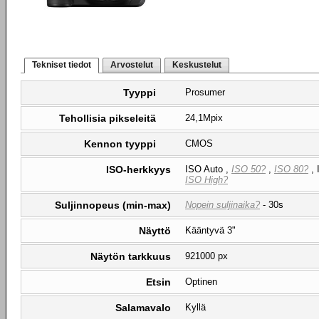
Tekniset tiedot
Arvostelut
Keskustelut
Tyyppi
Prosumer
Tehollisia pikseleitä
24,1Mpix
Kennon tyyppi
CMOS
ISO-herkkyys
ISO Auto ,
ISO 50?
,
ISO 80?
, 
ISO High?
Suljinnopeus (min-max)
Nopein suljinaika?
- 30s
Näyttö
Kääntyvä 3"
Näytön tarkkuus
921000 px
Etsin
Optinen
Salamavalo
Kyllä