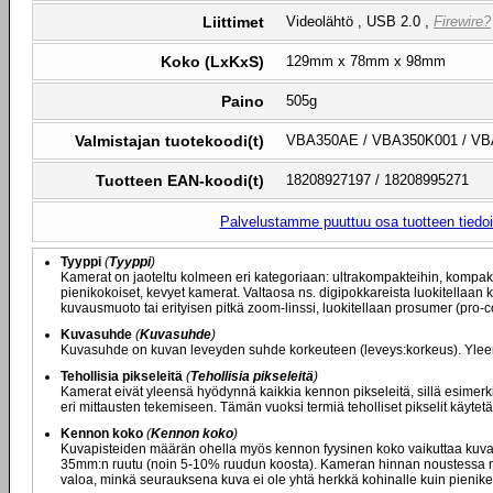
Liittimet
Videolähtö , USB 2.0 ,
Firewire?
Koko (LxKxS)
129mm x 78mm x 98mm
Paino
505g
Valmistajan tuotekoodi(t)
VBA350AE / VBA350K001 / V
Tuotteen EAN-koodi(t)
18208927197 / 18208995271
Palvelustamme puuttuu osa tuotteen tiedois
Tyyppi
(
Tyyppi
)
Kamerat on jaoteltu kolmeen eri kategoriaan: ultrakompakteihin, kompak
pienikokoiset, kevyet kamerat. Valtaosa ns. digipokkareista luokitellaan
kuvausmuoto tai erityisen pitkä zoom-linssi, luokitellaan prosumer (pro-
Kuvasuhde
(
Kuvasuhde
)
Kuvasuhde on kuvan leveyden suhde korkeuteen (leveys:korkeus). Yleensä
Tehollisia pikseleitä
(
Tehollisia pikseleitä
)
Kamerat eivät yleensä hyödynnä kaikkia kennon pikseleitä, sillä esimerkik
eri mittausten tekemiseen. Tämän vuoksi termiä teholliset pikselit käyte
Kennon koko
(
Kennon koko
)
Kuvapisteiden määrän ohella myös kennon fyysinen koko vaikuttaa kuva
35mm:n ruutu (noin 5-10% ruudun koosta). Kameran hinnan noustessa m
valoa, minkä seurauksena kuva ei ole yhtä herkkä kohinalle kuin pienik