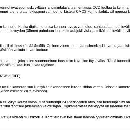
nnot ovat suorituskyvyltään ja toimintatavaltaan erilaisia. CCD tuottaa tarkemman
pi ja energiatehokkaampi vaihtoehto. Lisäksi CMOS-kennot kehittyvät nopeaa taht
an kennolle. Koska digikameroissa kennon leveys vaihtelee, suhteutetaan polttovä
e kennon leveyden (35mm) puhutaan laajakulmaobjektiivista, ja mikäli polttoväli on y
tisesti eli linssejä säätämällä. Optinen zoom helpottaa esimerkiksi kuvan rajaamista
myöskään vaikuta kuvan laatuun.
 osa-alue, joka sitten suurennetaan taas koko kuvatilan täyttäväksi. Tämä luonnolli
ee sitä mukaa, kun kuvaa rajataan.
RAW tai TIFF).
n avulla kameran saa liitettyä tietokoneeseen kuvien siirtoa varten. Joissain kame
 (kuten esimerkiksi televisioon).
tä eli kykyä kerätä valoa. Mitä suurempi ISO-herkkyyden arvo, sitä herkempi filmi o
ä filmi tarvitsee pidemmän valotusajan. Digikameroissa herkkyyttä on mahdollista 
uvat (ja videot) muistikortille. Kortit eroavat toisistaan lähinnä fyysisten ominaisuuk