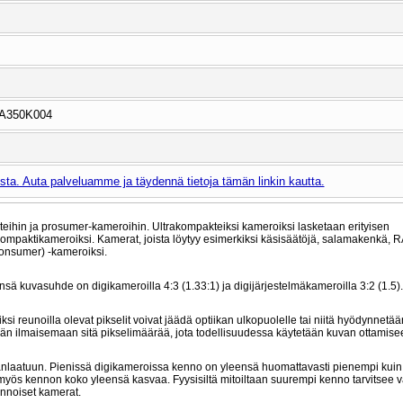
BA350K004
ta. Auta palveluamme ja täydennä tietoja tämän linkin kautta.
teihin ja prosumer-kameroihin. Ultrakompakteiksi kameroiksi lasketaan erityisen
 kompaktikameroiksi. Kamerat, joista löytyy esimerkiksi käsisäätöjä, salamakenkä, 
consumer) -kameroiksi.
 kuvasuhde on digikameroilla 4:3 (1.33:1) ja digijärjestelmäkameroilla 3:2 (1.5).
si reunoilla olevat pikselit voivat jäädä optiikan ulkopuolelle tai niitä hyödynnetää
tään ilmaisemaan sitä pikselimäärää, jota todellisuudessa käytetään kuvan ottamise
nlaatuun. Pienissä digikameroissa kenno on yleensä huomattavasti pienempi kuin 
yös kennon koko yleensä kasvaa. Fyysisiltä mitoiltaan suurempi kenno tarvitse
ennoiset kamerat.