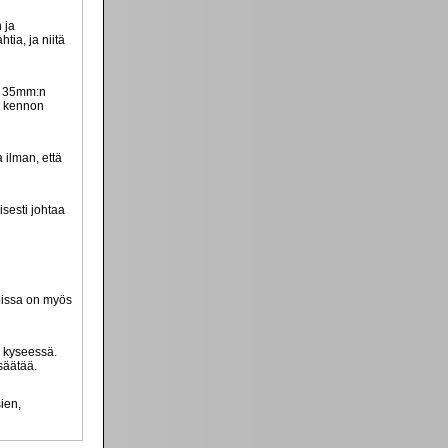
 ja
ia, ja niitä
li 35mm:n
li kennon
 ilman, että
sesti johtaa
roissa on myös
n kyseessä.
säätää.
sien,