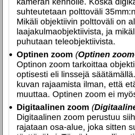
kameran kennolle. Koska digik
suhteutetaan polttoväli 35mm:n 
Mikäli objektiivin polttoväli o
laajakulmaobjektiivista, ja mikä
puhutaan teleobjektiivista.
Optinen zoom
(
Optinen zoom
Optinon zoom tarkoittaa objekti
optisesti eli linssejä säätämäl
kuvan rajaamista ilman, että e
muuttaa. Optinen zoom ei myös
Digitaalinen zoom
(
Digitaali
Digitaalinen zoom perustuu sii
rajataan osa-alue, joka sitten 