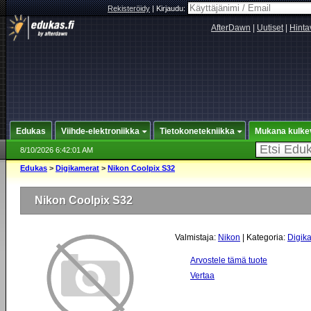
Rekisteröidy
|
Kirjaudu:
AfterDawn
|
Uutiset
|
Hinta
Edukas
Viihde-elektroniikka
Tietokonetekniikka
Mukana kulke
8/10/2026 6:42:01 AM
Edukas
>
Digikamerat
>
Nikon Coolpix S32
Nikon Coolpix S32
Valmistaja:
Nikon
| Kategoria:
Digik
Arvostele tämä tuote
Vertaa