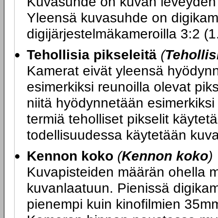
Kuvasuhde on kuvan leveyden 
Yleensä kuvasuhde on digikamer
digijärjestelmäkameroilla 3:2 (1
Tehollisia pikseleitä
(
Tehollis
Kamerat eivät yleensä hyödynnä
esimerkiksi reunoilla olevat piks
niitä hyödynnetään esimerkiksi
termiä teholliset pikselit käyte
todellisuudessa käytetään kuv
Kennon koko
(
Kennon koko
)
Kuvapisteiden määrän ohella m
kuvanlaatuun. Pienissä digika
pienempi kuin kinofilmien 35m