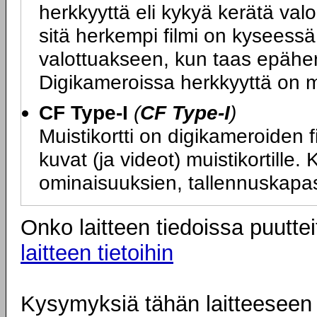
herkkyyttä eli kykyä kerätä va
sitä herkempi filmi on kyseess
valottuakseen, kun taas epäher
Digikameroissa herkkyyttä on m
CF Type-I
(
CF Type-I
)
Muistikortti on digikameroiden f
kuvat (ja videot) muistikortille.
ominaisuuksien, tallennuskapas
Onko laitteen tiedoissa puuttei
laitteen tietoihin
Kysymyksiä tähän laitteeseen l