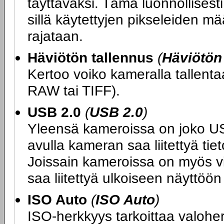
täyttäväksi. Tämä luonnollises
sillä käytettyjen pikseleiden 
rajataan.
Häviötön tallennus
(
Häviötön
Kertoo voiko kameralla tallen
RAW tai TIFF).
USB 2.0
(
USB 2.0
)
Yleensä kameroissa on joko USB 
avulla kameran saa liitettyä ti
Joissain kameroissa on myös vide
saa liitettyä ulkoiseen näyttöön
ISO Auto
(
ISO Auto
)
ISO-herkkyys tarkoittaa valoher