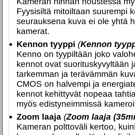
Kameran hinnan noustessa my
Fyysisiltä mitoiltaan suurempi
seurauksena kuva ei ole yhtä h
kamerat.
Kennon tyyppi
(
Kennon tyypp
Kenno on tyypiltään joko valo
kennot ovat suorituskyvyltään j
tarkemman ja terävämmän kuva
CMOS on halvempi ja energiat
kennot kehittyvät nopeaa tahtia
myös edistyneimmissä kameroi
Zoom laaja
(
Zoom laaja (35m
Kameran polttoväli kertoo, kuin