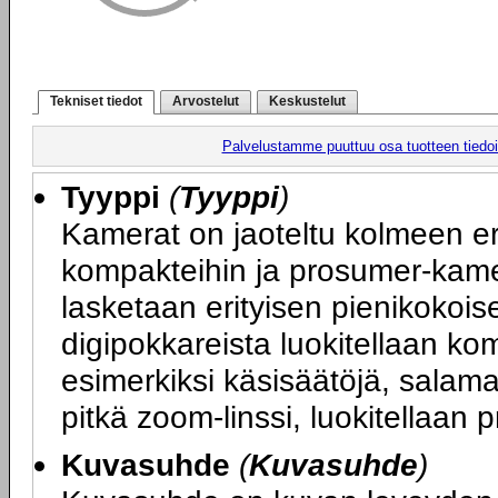
Tekniset tiedot
Arvostelut
Keskustelut
Palvelustamme puuttuu osa tuotteen tiedois
Tyyppi
(
Tyyppi
)
Kamerat on jaoteltu kolmeen er
kompakteihin ja prosumer-kamer
lasketaan erityisen pienikokois
digipokkareista luokitellaan ko
esimerkiksi käsisäätöjä, sala
pitkä zoom-linssi, luokitellaan
Kuvasuhde
(
Kuvasuhde
)