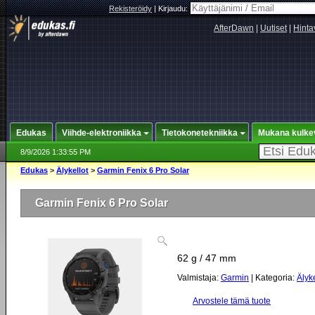
Rekisteröidy
|
Kirjaudu:
AfterDawn
|
Uutiset
|
Hinta
Edukas
Viihde-elektroniikka
Tietokonetekniikka
Mukana kulke
8/9/2026 1:33:55 PM
Edukas
>
Älykellot
>
Garmin Fenix 6 Pro Solar
Garmin Fenix 6 Pro Solar
62 g / 47 mm
Valmistaja:
Garmin
| Kategoria:
Älyke
Arvostele tämä tuote