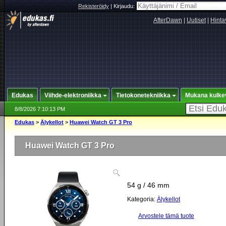
Rekisteröidy
|
Kirjaudu:
AfterDawn
|
Uutiset
|
Hinta
Edukas
Viihde-elektroniikka
Tietokonetekniikka
Mukana kulke
8/8/2026 7:10:13 PM
Edukas
>
Älykellot
>
Huawei Watch GT 3 Pro
Huawei Watch GT 3 Pro
54 g / 46 mm
Kategoria:
Älykellot
Arvostele tämä tuote