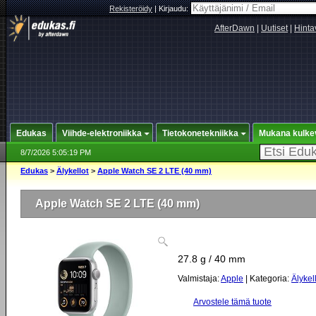
Rekisteröidy
|
Kirjaudu:
AfterDawn
|
Uutiset
|
Hinta
Edukas
Viihde-elektroniikka
Tietokonetekniikka
Mukana kulke
8/7/2026 5:05:19 PM
Edukas
>
Älykellot
>
Apple Watch SE 2 LTE (40 mm)
Apple Watch SE 2 LTE (40 mm)
27.8 g / 40 mm
Valmistaja:
Apple
| Kategoria:
Älykel
Arvostele tämä tuote