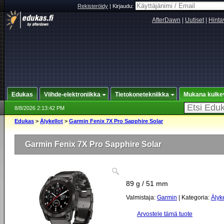
Rekisteröidy
|
Kirjaudu:
AfterDawn
|
Uutiset
|
Hinta
Edukas
Viihde-elektroniikka
Tietokonetekniikka
Mukana kulke
8/8/2026 2:13:42 PM
Edukas
>
Älykellot
>
Garmin Fenix 7X Pro Sapphire Solar
Garmin Fenix 7X Pro Sapphire Solar
89 g / 51 mm
Valmistaja:
Garmin
| Kategoria:
Älyke
Arvostele tämä tuote