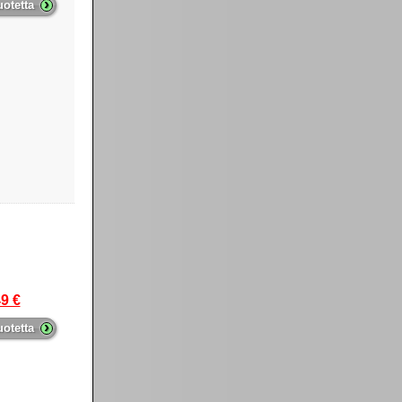
›
uotetta
9 €
›
uotetta