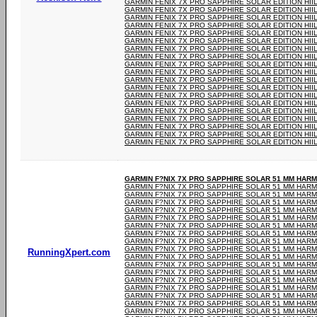
GARMIN FENIX 7X PRO SAPPHIRE SOLAR EDITION HI
GARMIN FENIX 7X PRO SAPPHIRE SOLAR EDITION HI
GARMIN FENIX 7X PRO SAPPHIRE SOLAR EDITION HI
GARMIN FENIX 7X PRO SAPPHIRE SOLAR EDITION HI
GARMIN FENIX 7X PRO SAPPHIRE SOLAR EDITION HI
GARMIN FENIX 7X PRO SAPPHIRE SOLAR EDITION HI
GARMIN FENIX 7X PRO SAPPHIRE SOLAR EDITION HI
GARMIN FENIX 7X PRO SAPPHIRE SOLAR EDITION HI
GARMIN FENIX 7X PRO SAPPHIRE SOLAR EDITION HI
GARMIN FENIX 7X PRO SAPPHIRE SOLAR EDITION HI
GARMIN FENIX 7X PRO SAPPHIRE SOLAR EDITION HI
GARMIN FENIX 7X PRO SAPPHIRE SOLAR EDITION HI
GARMIN FENIX 7X PRO SAPPHIRE SOLAR EDITION HI
GARMIN FENIX 7X PRO SAPPHIRE SOLAR EDITION HI
GARMIN FENIX 7X PRO SAPPHIRE SOLAR EDITION HI
GARMIN FENIX 7X PRO SAPPHIRE SOLAR EDITION HI
GARMIN FENIX 7X PRO SAPPHIRE SOLAR EDITION HI
GARMIN FENIX 7X PRO SAPPHIRE SOLAR EDITION HI
GARMIN FENIX 7X PRO SAPPHIRE SOLAR EDITION HI
GARMIN F?NIX 7X PRO SAPPHIRE SOLAR 51 MM HAR
GARMIN F?NIX 7X PRO SAPPHIRE SOLAR 51 MM HAR
GARMIN F?NIX 7X PRO SAPPHIRE SOLAR 51 MM HAR
GARMIN F?NIX 7X PRO SAPPHIRE SOLAR 51 MM HAR
GARMIN F?NIX 7X PRO SAPPHIRE SOLAR 51 MM HAR
GARMIN F?NIX 7X PRO SAPPHIRE SOLAR 51 MM HAR
GARMIN F?NIX 7X PRO SAPPHIRE SOLAR 51 MM HAR
GARMIN F?NIX 7X PRO SAPPHIRE SOLAR 51 MM HAR
GARMIN F?NIX 7X PRO SAPPHIRE SOLAR 51 MM HAR
GARMIN F?NIX 7X PRO SAPPHIRE SOLAR 51 MM HAR
RunningXpert.com
GARMIN F?NIX 7X PRO SAPPHIRE SOLAR 51 MM HAR
GARMIN F?NIX 7X PRO SAPPHIRE SOLAR 51 MM HAR
GARMIN F?NIX 7X PRO SAPPHIRE SOLAR 51 MM HAR
GARMIN F?NIX 7X PRO SAPPHIRE SOLAR 51 MM HAR
GARMIN F?NIX 7X PRO SAPPHIRE SOLAR 51 MM HAR
GARMIN F?NIX 7X PRO SAPPHIRE SOLAR 51 MM HAR
GARMIN F?NIX 7X PRO SAPPHIRE SOLAR 51 MM HAR
GARMIN F?NIX 7X PRO SAPPHIRE SOLAR 51 MM HAR