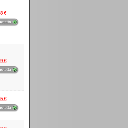
8 €
›
uotetta
9 €
›
uotetta
5 €
›
uotetta