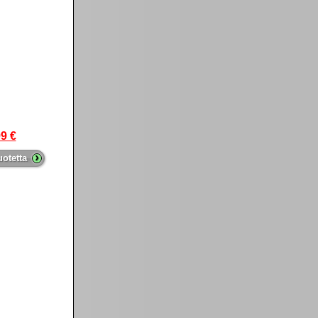
9 €
›
uotetta