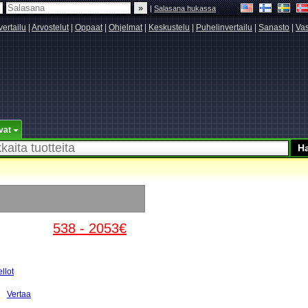
|
Salasana hukassa
vertailu
|
Arvostelut
|
Oppaat
|
Ohjelmat
|
Keskustelu
|
Puhelinvertailu
|
Sanasto
|
Vas
vat
538 - 2053€
llot
Vertaa