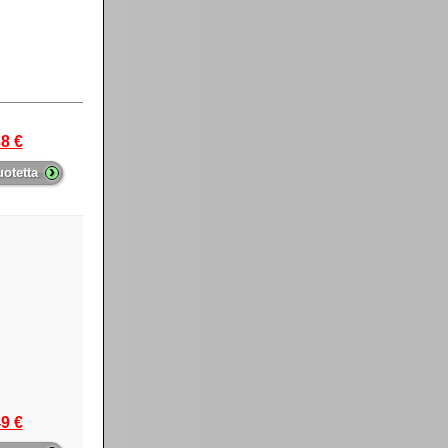
8 €
›
uotetta
9 €