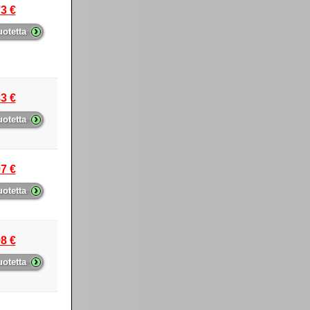
3 €
›
uotetta
3 €
›
uotetta
7 €
›
uotetta
8 €
›
uotetta