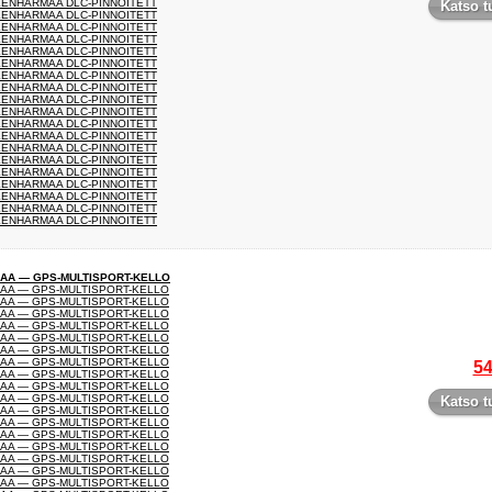
ILENHARMAA DLC-PINNOITETT
Katso t
ILENHARMAA DLC-PINNOITETT
ILENHARMAA DLC-PINNOITETT
ILENHARMAA DLC-PINNOITETT
ILENHARMAA DLC-PINNOITETT
ILENHARMAA DLC-PINNOITETT
ILENHARMAA DLC-PINNOITETT
ILENHARMAA DLC-PINNOITETT
ILENHARMAA DLC-PINNOITETT
ILENHARMAA DLC-PINNOITETT
ILENHARMAA DLC-PINNOITETT
ILENHARMAA DLC-PINNOITETT
ILENHARMAA DLC-PINNOITETT
ILENHARMAA DLC-PINNOITETT
ILENHARMAA DLC-PINNOITETT
ILENHARMAA DLC-PINNOITETT
ILENHARMAA DLC-PINNOITETT
ILENHARMAA DLC-PINNOITETT
ILENHARMAA DLC-PINNOITETT
MAA — GPS-MULTISPORT-KELLO
MAA — GPS-MULTISPORT-KELLO
MAA — GPS-MULTISPORT-KELLO
MAA — GPS-MULTISPORT-KELLO
MAA — GPS-MULTISPORT-KELLO
MAA — GPS-MULTISPORT-KELLO
MAA — GPS-MULTISPORT-KELLO
MAA — GPS-MULTISPORT-KELLO
54
MAA — GPS-MULTISPORT-KELLO
MAA — GPS-MULTISPORT-KELLO
MAA — GPS-MULTISPORT-KELLO
Katso t
MAA — GPS-MULTISPORT-KELLO
MAA — GPS-MULTISPORT-KELLO
MAA — GPS-MULTISPORT-KELLO
MAA — GPS-MULTISPORT-KELLO
MAA — GPS-MULTISPORT-KELLO
MAA — GPS-MULTISPORT-KELLO
MAA — GPS-MULTISPORT-KELLO