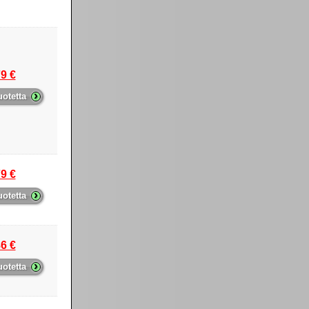
9 €
›
uotetta
9 €
›
uotetta
6 €
›
uotetta