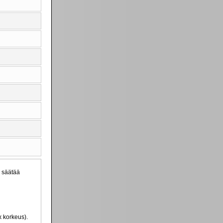
, säätää
x korkeus).