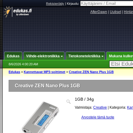
Rekisteröidy
|
Kirjaudu:
AfterDawn
|
Uutiset
|
Hinta
Edukas
Viihde-elektroniikka
Tietokonetekniikka
Mukana kulke
8/6/2026 4:00:20 AM
Edukas
>
Kannettavat MP3-soittimet
>
Creative ZEN Nano Plus 1GB
Creative ZEN Nano Plus 1GB
1GB / 34g
Valmistaja:
Creative
| Kategoria:
Kan
Arvostele tämä tuote