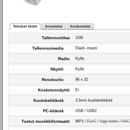
Tekniset tiedot
Arvostelut
Keskustelut
Tallennustilaa
1GB
Tallennusmedia
Flash -muisti
Radio
Kyllä
Näyttö
Kyllä
Resoluutio
96 x 32
Kosketusnäyttö
Ei
Kuulokeliitäntä
3,5mm kuulokeliitäntä
PC-liitäntä
USB / USB2
Tuetut musiikkiformaatit
MP3 /
FLAC
/
Ogg Vorbis
/
AAC