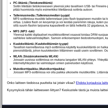
PC-liitäntä
(
Tietokoneliitäntä
)
Soitin liitetään tietokoneeseen yleensä joko tavallisen USB- tai Firewire
pitää huomioida myös esimerkiksi liitettäessä soitinta autoon.
Tallennusmedia
(
Tallennusmedian tyyppi
)
MP3-soittimissa musiikki tallennetaan joko flash-tyyppiseen muistiin tai 
virtaa. Lisäksi flash on kevyempi ja voi kestää paremmin iskuja, kuten pu
sillä suurin flashin tarjoama kapasiteetti on tällä hetkellä 32 gigatavua,
MP3
(
MP3 -tuki
)
Yleensä kaikki digitaaliset musiikkisoittimet osaavat toistaa DRM-suoj
vaihtelee laitevalmistajittain. Samoin erikoisempien tiedostomuotojen, k
Kuulokeliitäntä
(
Kuulokeliitännän tyyppi
)
Tavallisin kannettavissa mp3-soittimissa käytetty kuulokeliitäntä on halkai
pienoisliitäntä, johon kuulokkeiden liittäminen vaatii usein sovittimen. Osa
WLAN
(
Sisäänrakennettu WLAN
)
Joissain uusissa soittimissa on mukana langaton WLAN-yhteys. Yhteyttä 
internetiyhteyden tai valmistajan omien palveluiden käytössä.
Muistikorttipaikka
(
Muistikorttipaikka
)
Joissain MP3-soittimissa voi olla paikka ulkoiselle muistikortille. Liitännä
Onko laitteen tiedoissa puutteita tai jotain vikaa?
Ehdota korjauksia laitte
Kysymyksiä tähän laitteeseen liittyen? Keskustele tästä ja muista laitte