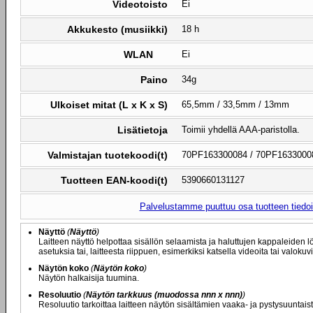
Videotoisto
Ei
Akkukesto (musiikki)
18 h
WLAN
Ei
Paino
34g
Ulkoiset mitat (L x K x S)
65,5mm / 33,5mm / 13mm
Lisätietoja
Toimii yhdellä AAA-paristolla.
Valmistajan tuotekoodi(t)
70PF163300084 / 70PF1633000
Tuotteen EAN-koodi(t)
5390660131127
Palvelustamme puuttuu osa tuotteen tiedois
Näyttö
(
Näyttö
)
Laitteen näyttö helpottaa sisällön selaamista ja haluttujen kappaleiden lö
asetuksia tai, laitteesta riippuen, esimerkiksi katsella videoita tai valokuvi
Näytön koko
(
Näytön koko
)
Näytön halkaisija tuumina.
Resoluutio
(
Näytön tarkkuus
(muodossa nnn x nnn)
)
Resoluutio tarkoittaa laitteen näytön sisältämien vaaka- ja pystysuuntais