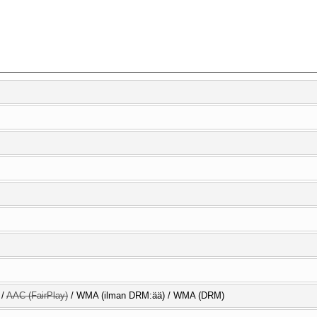
/
AAC (FairPlay)
/ WMA (ilman DRM:ää) / WMA (DRM)