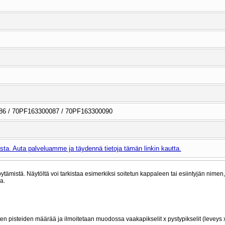
86 / 70PF163300087 / 70PF163300090
ta. Auta palveluamme ja täydennä tietoja tämän linkin kautta.
ytämistä. Näytöltä voi tarkistaa esimerkiksi soitetun kappaleen tai esiintyjän nimen
a.
ten pisteiden määrää ja ilmoitetaan muodossa vaakapikselit x pystypikselit (leveys 