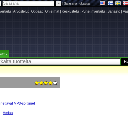
|
Salasana hukassa
vertailu
|
Arvostelut
|
Oppaat
|
Ohjelmat
|
Keskustelu
|
Puhelinvertailu
|
Sanasto
|
Vas
vat
nettavat MP3-soittimet
Vertaa