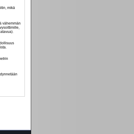
itin, mikä
evyä vähemmän
ysoittimille,
gatavua).
dollisuus
ista.
metrin
yödynnetään