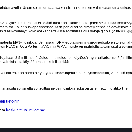
-johdon avulla. Usein soittimen päässä vaaditaan kuitenkin valmistajan oma erikoisli
kovalevylle. Flash-muisti ei sisällä lainkaan liikkuvia osia, joten se kuluttaa koval
toamista. Tallennuskapasiteetissa flash-pohjaiset soittimet yleensä häviävät kovalev
 kun taas kovalevyn koko voi kannettavissa soittimissa olla satoja gigoja (200-300 gi
aamatonta MP3-musiikkia. Sen sijaan DRM-suojattujen musiikkitiedostojen toistomah
uten FLAC:n, Ogg Vorbisin, AAC:n ja WMA:n toisto on mahdollista vain osalla soittim
sijaltaan 3,5 millimetriä. Joissain laitteissa on käytössä myös erikoisempi 2,5 milli
 valmistajista käyttää omia erikoisliittimiään.
voi kuitenkaan harvoin hyödyntää tiedostojen/tietojen synkronointiin, vaan sitä h
n ansiosta soittimella voi soittaa myös musiikkia, joka on tallennettu muistikortille.
en tietoihin
ista
keskustelualueillamme
.