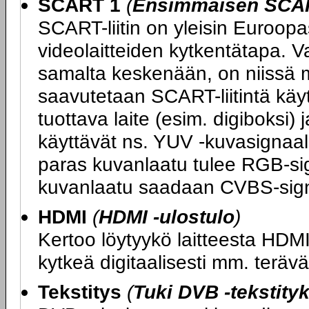
SCART 1
(
Ensimmäisen SCART
SCART-liitin on yleisin Euroopas
videolaitteiden kytkentätapa. V
samalta keskenään, on niissä m
saavutetaan SCART-liitintä kä
tuottava laite (esim. digiboksi) 
käyttävät ns. YUV -kuvasignaali
paras kuvanlaatu tulee RGB-sig
kuvanlaatu saadaan CVBS-sign
HDMI
(
HDMI -ulostulo
)
Kertoo löytyykö laitteesta HDMI-
kytkeä digitaalisesti mm. teräväp
Tekstitys
(
Tuki DVB -tekstityk