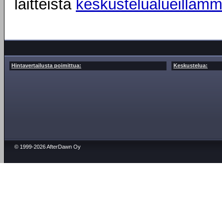
laitteista
keskustelualueillam
Hintavertailusta poimittua:
Keskustelua:
© 1999-2026 AfterDawn Oy