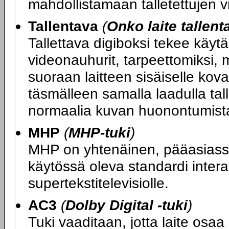
mahdollistamaan talletettujen vi
Tallentava
(
Onko laite tallen
Tallettava digiboksi tekee käyt
videonauhurit, tarpeettomiksi, 
suoraan laitteen sisäiselle koval
täsmälleen samalla laadulla tal
normaalia kuvan huonontumista
MHP
(
MHP-tuki
)
MHP on yhtenäinen, pääasias
käytössä oleva standardi interakt
supertekstitelevisiolle.
AC3
(
Dolby Digital -tuki
)
Tuki vaaditaan, jotta laite osa