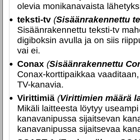
olevia monikanavaista lähetyks
teksti-tv
(
Sisäänrakennettu te
Sisäänrakennettu teksti-tv mahd
digiboksin avulla ja on siis riip
vai ei.
Conax
(
Sisäänrakennettu Con
Conax-korttipaikkaa vaaditaan, 
TV-kanavia.
Virittimiä
(
Virittimien määrä l
Mikäli laitteesta löytyy useampi 
kanavanipussa sijaitsevan kan
kanavanipussa sijaitsevaa kan