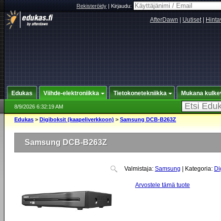
Rekisteröidy
|
Kirjaudu:
AfterDawn
|
Uutiset
|
Hinta
Edukas
Viihde-elektroniikka
Tietokonetekniikka
Mukana kulke
8/9/2026 6:32:19 AM
Edukas
>
Digiboksit (kaapeliverkkoon)
>
Samsung DCB-B263Z
Samsung DCB-B263Z
Valmistaja:
Samsung
| Kategoria:
Di
Arvostele tämä tuote