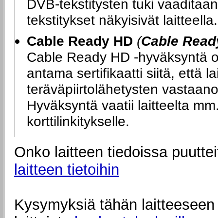
DVB-tekstitysten tuki vaaditaan,
tekstitykset näkyisivät laitteella.
Cable Ready HD
(
Cable Read
Cable Ready HD -hyväksyntä on
antama sertifikaatti siitä, että l
teräväpiirtolähetysten vastaano
Hyväksyntä vaatii laitteelta 
korttilinkitykselle.
Onko laitteen tiedoissa puuttei
laitteen tietoihin
Kysymyksiä tähän laitteeseen l