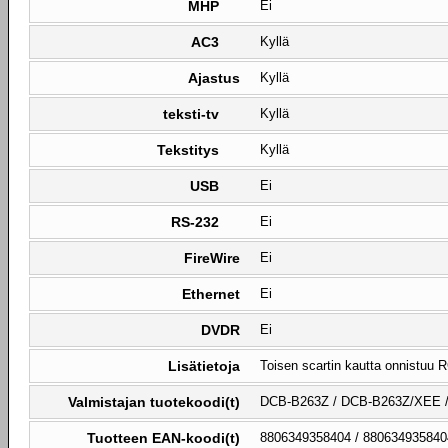
MHP
Ei
AC3
Kyllä
Ajastus
Kyllä
teksti-tv
Kyllä
Tekstitys
Kyllä
USB
Ei
RS-232
Ei
FireWire
Ei
Ethernet
Ei
DVDR
Ei
Lisätietoja
Toisen scartin kautta onnistuu R
Valmistajan tuotekoodi(t)
DCB-B263Z / DCB-B263Z/XEE / h
Tuotteen EAN-koodi(t)
8806349358404 / 880634935840