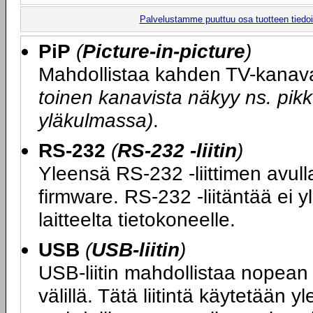
Palvelustamme puuttuu osa tuotteen tiedois
PiP
(
Picture-in-picture
)
Mahdollistaa kahden TV-kanav
toinen kanavista näkyy ns. p
yläkulmassa)
.
RS-232
(
RS-232 -liitin
)
Yleensä RS-232 -liittimen avull
firmware. RS-232 -liitäntää ei y
laitteelta tietokoneelle.
USB
(
USB-liitin
)
USB-liitin mahdollistaa nopean 
välillä. Tätä liitintä käytetään 