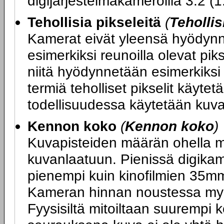
digijärjestelmäkameroilla 3:2 (1
Tehollisia pikseleitä
(
Tehollis
Kamerat eivät yleensä hyödynnä
esimerkiksi reunoilla olevat piks
niitä hyödynnetään esimerkiksi
termiä teholliset pikselit käyte
todellisuudessa käytetään kuv
Kennon koko
(
Kennon koko
)
Kuvapisteiden määrän ohella m
kuvanlaatuun. Pienissä digika
pienempi kuin kinofilmien 35m
Kameran hinnan noustessa my
Fyysisiltä mitoiltaan suurempi