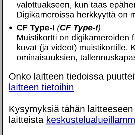
valottuakseen, kun taas epäher
Digikameroissa herkkyyttä on m
CF Type-I
(
CF Type-I
)
Muistikortti on digikameroiden f
kuvat (ja videot) muistikortille.
ominaisuuksien, tallennuskapas
Onko laitteen tiedoissa puuttei
laitteen tietoihin
Kysymyksiä tähän laitteeseen l
laitteista
keskustelualueillam