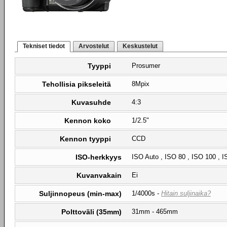
Tekniset tiedot
Arvostelut
Keskustelut
Tyyppi
Prosumer
Tehollisia pikseleitä
8Mpix
Kuvasuhde
4:3
Kennon koko
1/2.5"
Kennon tyyppi
CCD
ISO-herkkyys
ISO Auto , ISO 80 , ISO 100 , 
Kuvanvakain
Ei
Suljinnopeus (min-max)
1/4000s -
Hitain suljinaika?
Polttoväli (35mm)
31mm - 465mm