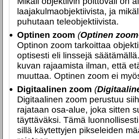
Mikäli objektiivin polttoväli o
laajakulmaobjektiivista, ja mikä
puhutaan teleobjektiivista.
Optinen zoom
(
Optinen zoom
Optinon zoom tarkoittaa objekti
optisesti eli linssejä säätämäl
kuvan rajaamista ilman, että e
muuttaa. Optinen zoom ei myös
Digitaalinen zoom
(
Digitaali
Digitaalinen zoom perustuu sii
rajataan osa-alue, joka sitten 
täyttäväksi. Tämä luonnollises
sillä käytettyjen pikseleiden 