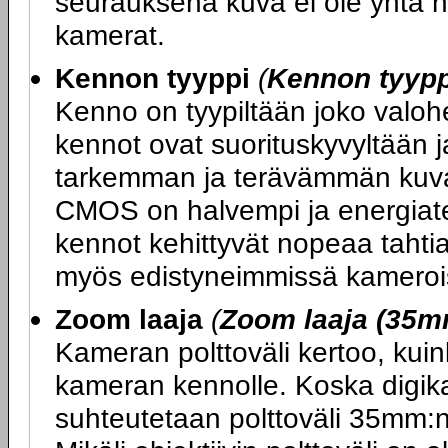
seurauksena kuva ei ole yhtä h
kamerat.
Kennon tyyppi
(
Kennon tyypp
Kenno on tyypiltään joko valo
kennot ovat suorituskyvyltään j
tarkemman ja terävämmän kuva
CMOS on halvempi ja energiat
kennot kehittyvät nopeaa tahtia
myös edistyneimmissä kameroi
Zoom laaja
(
Zoom laaja (35m
Kameran polttoväli kertoo, kuin
kameran kennolle. Koska digik
suhteutetaan polttoväli 35mm:n 