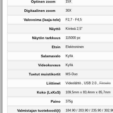
Optinen zoom
15X
Digitaalinen zoom
30X
Valovoima (laaja-tele)
F2,7 - F4,5
Näyttö
Kiinteä 2,5"
Näytön tarkkuus
115000 px
Etsin
Elektroninen
Salamavalo
Kyllä
Videokuvaus
Kyllä
Tuetut muistikortit
MS-Duo
Liittimet
Videolähtö , USB 2.0 ,
Firewire
Koko (LxKxS)
109,5mm x 83,4mm x 85,7mm
Paino
375g
Valmistajan tuotekoodi(t)
184.90 / 203.90 / 235.90 / 302