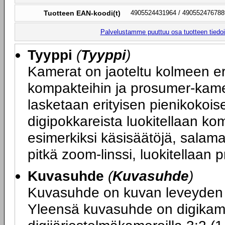
Tuotteen EAN-koodi(t)
4905524431964 / 490552476788
Palvelustamme puuttuu osa tuotteen tiedois
Tyyppi
(
Tyyppi
)
Kamerat on jaoteltu kolmeen er
kompakteihin ja prosumer-kamer
lasketaan erityisen pienikokois
digipokkareista luokitellaan ko
esimerkiksi käsisäätöjä, sala
pitkä zoom-linssi, luokitellaan
Kuvasuhde
(
Kuvasuhde
)
Kuvasuhde on kuvan leveyden 
Yleensä kuvasuhde on digikamer