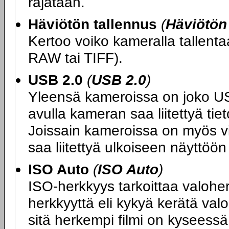
rajataan.
Häviötön tallennus
(
Häviötön
Kertoo voiko kameralla tallen
RAW tai TIFF).
USB 2.0
(
USB 2.0
)
Yleensä kameroissa on joko USB 
avulla kameran saa liitettyä ti
Joissain kameroissa on myös vide
saa liitettyä ulkoiseen näyttöön
ISO Auto
(
ISO Auto
)
ISO-herkkyys tarkoittaa valoher
herkkyyttä eli kykyä kerätä va
sitä herkempi filmi on kyseess