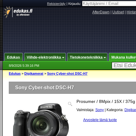
Rekisteröidy
|
Kirjaudu:
AfterDawn
|
Uutiset
|
Hinta
Edukas
Viihde-elektroniikka
Tietokonetekniikka
Mukana kulke
8/9/2026 5:39:16 PM
Edukas
>
Digikamerat
>
Sony Cyber-shot DSC-H7
Sony Cyber-shot DSC-H7
Prosumer / 8Mpix / 15X / 375g
Valmistaja:
Sony
| Kategoria:
Digika
Arvostele tämä tuote