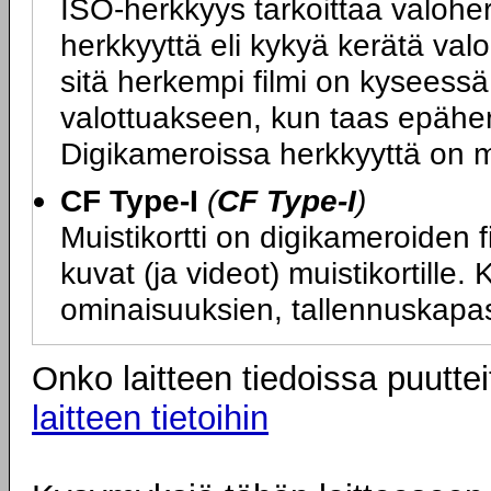
ISO-herkkyys tarkoittaa valoher
herkkyyttä eli kykyä kerätä va
sitä herkempi filmi on kyseess
valottuakseen, kun taas epäher
Digikameroissa herkkyyttä on m
CF Type-I
(
CF Type-I
)
Muistikortti on digikameroiden f
kuvat (ja videot) muistikortille.
ominaisuuksien, tallennuskapas
Onko laitteen tiedoissa puuttei
laitteen tietoihin