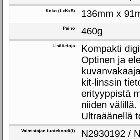
Koko (LxKxS)
136mm x 91
Paino
460g
Lisätietoja
Kompakti digi
Optinen ja ele
kuvanvakaaja 
kit-linssin ti
erityyppistä m
niiden välillä
Ultraäänellä 
Valmistajan tuotekoodi(t)
N2930192 / N