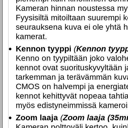
Kameran hinnan noustessa my
Fyysisiltä mitoiltaan suurempi
seurauksena kuva ei ole yhtä h
kamerat.
Kennon tyyppi
(
Kennon tyypp
Kenno on tyypiltään joko valo
kennot ovat suorituskyvyltään j
tarkemman ja terävämmän kuva
CMOS on halvempi ja energiat
kennot kehittyvät nopeaa tahtia
myös edistyneimmissä kameroi
Zoom laaja
(
Zoom laaja (35m
Kameran polttoväli kertoo, kuin