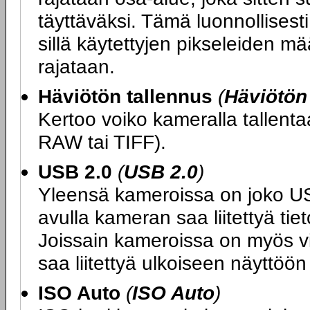
täyttäväksi. Tämä luonnollises
sillä käytettyjen pikseleiden 
rajataan.
Häviötön tallennus
(
Häviötön
Kertoo voiko kameralla tallen
RAW tai TIFF).
USB 2.0
(
USB 2.0
)
Yleensä kameroissa on joko USB 
avulla kameran saa liitettyä ti
Joissain kameroissa on myös vide
saa liitettyä ulkoiseen näyttöön
ISO Auto
(
ISO Auto
)