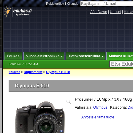
Rekisteröidy
|
Kirjaudu:
AfterDawn
|
Uutiset
|
Hinta
Edukas
Viihde-elektroniikka
Tietokonetekniikka
Mukana kulke
8/9/2026 7:33:51 AM
Edukas
>
Digikamerat
>
Olympus E-510
Olympus E-510
Prosumer / 10Mpix / 3X / 460g
Valmistaja:
Olympus
| Kategoria:
Dig
Arvostele tämä tuote