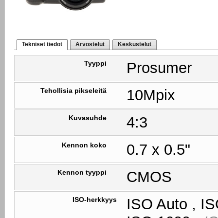
Tekniset tiedot
Arvostelut
Keskustelut
Tyyppi
Prosumer
Tehollisia pikseleitä
10Mpix
Kuvasuhde
4:3
Kennon koko
0.7 x 0.5"
Kennon tyyppi
CMOS
ISO-herkkyys
ISO Auto , IS