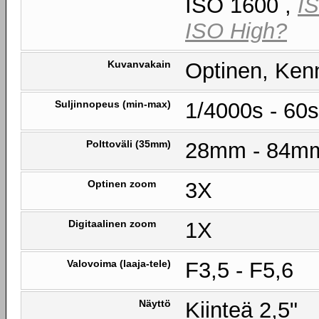
ISO 1600 ,
I
ISO High?
Kuvanvakain
Optinen, Ken
Suljinnopeus (min-max)
1/4000s - 60s
Polttoväli (35mm)
28mm - 84m
Optinen zoom
3X
Digitaalinen zoom
1X
Valovoima (laaja-tele)
F3,5 - F5,6
Näyttö
Kiinteä 2,5"