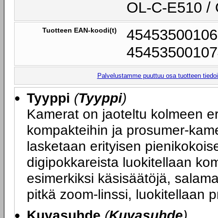
OL-C-E510 /
Tuotteen EAN-koodi(t)
45453500106
45453500107
Palvelustamme puuttuu osa tuotteen tiedois
Tyyppi
(
Tyyppi
)
Kamerat on jaoteltu kolmeen er
kompakteihin ja prosumer-kamer
lasketaan erityisen pienikokois
digipokkareista luokitellaan ko
esimerkiksi käsisäätöjä, sala
pitkä zoom-linssi, luokitellaan
Kuvasuhde
(
Kuvasuhde
)