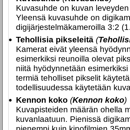
Kuvasuhde on kuvan leveyden 
Yleensä kuvasuhde on digikamer
digijärjestelmäkameroilla 3:2 (1
Tehollisia pikseleitä
(
Tehollis
Kamerat eivät yleensä hyödynnä
esimerkiksi reunoilla olevat piks
niitä hyödynnetään esimerkiksi
termiä teholliset pikselit käyte
todellisuudessa käytetään kuv
Kennon koko
(
Kennon koko
)
Kuvapisteiden määrän ohella m
kuvanlaatuun. Pienissä digika
pienempi kuin kinofilmien 35m