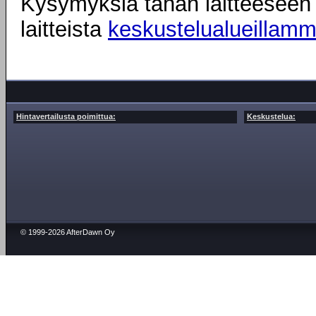
Kysymyksiä tähän laitteeseen l
laitteista
keskustelualueillam
Hintavertailusta poimittua:
Keskustelua:
© 1999-2026 AfterDawn Oy