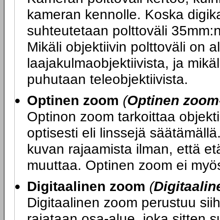
kameran kennolle. Koska digik
suhteutetaan polttoväli 35mm:n 
Mikäli objektiivin polttoväli o
laajakulmaobjektiivista, ja mikä
puhutaan teleobjektiivista.
Optinen zoom
(
Optinen zoom
Optinon zoom tarkoittaa objekti
optisesti eli linssejä säätämäl
kuvan rajaamista ilman, että e
muuttaa. Optinen zoom ei myös
Digitaalinen zoom
(
Digitaali
Digitaalinen zoom perustuu sii
rajataan osa-alue, joka sitten 